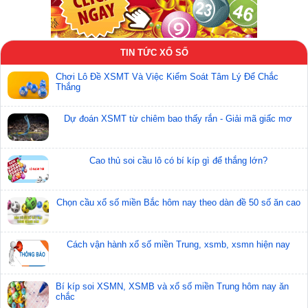
Bảng phân tích và soi cầu đầu đuôi xổ số
Miền Bắc theo bảng dự đoán:
TIN TỨC XỔ SỐ
Soi cầu ghép số cuối giải hàng ngày 1 dự đoán hôm nay
Chơi Lô Đề XSMT Và Việc Kiểm Soát Tâm Lý Để Chắc
Miền Bắc bạch thủ về
57
, tần suất lô rơi là 32 lần trong 30
Thắng
ngày gần đây.
Soi Cầu dự đoán kẹp con số xuất hiện trong ngày hôm nay
Dự đoán XSMT từ chiêm bao thấy rắn - Giải mã giấc mơ
là
52
Kết luận: dự đoán soi cầu bạch thủ lô tô xổ số Miền Bắc
Cao thủ soi cầu lô có bí kíp gì để thắng lớn?
hôm nay dễ về nhất là con số
06
.
Soi cầu dự đoán lô tô 2 nháy hôm nay ngày
Chọn cầu xổ số miền Bắc hôm nay theo dàn đề 50 số ăn cao
17/06/2026:
Lô tô về 2 nháy được xác định và đưa ra dựa vào vị trí tạo
Cách vận hành xổ số miền Trung, xsmb, xsmn hiện nay
cầu về lô ra 2 lần gần nhất hoặc về xuôi cùng lộn vào ngày
hôm sau, lô tô tại vị trí ghép cầu được xác định theo hàng
thứ tự đầu giải đặc biệt là 0 và sau đó được tiến dần lên:
Bí kíp soi XSMN, XSMB và xổ số miền Trung hôm nay ăn
chắc
🤑 Cầu lô 2 nháy chạy 4 kỳ liên tục trở lên:
67