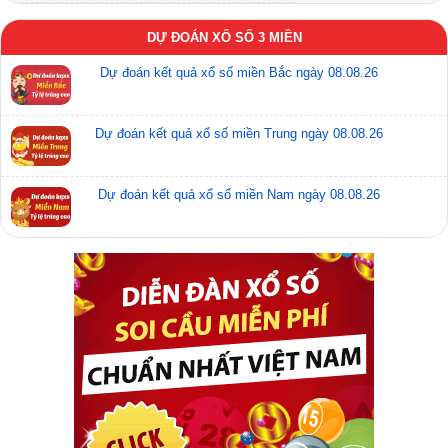
nhé.
DỰ ĐOÁN XỔ SỐ 3 MIỀN
Bạch thủ lô đẹp nhất hôm nay
Dự đoán kết quả xổ số miền Bắc ngày 08.08.26
🤑 Lô 2 nháy đã về hôm qua là
26 – 17
Lô rơi các nháy là
52
– 21 – 87 – 22
Dự đoán kết quả xổ số miền Trung ngày 08.08.26
🤑 Cặp lô được đánh nhiều nhất hôm nay:
40
🌟 4. Soi cầu bạch thủ lô Miền Bắc
Dự đoán kết quả xổ số miền Nam ngày 08.08.26
hôm nay ngày 17/06/2026 : Xem các
con lô đẹp trong ngày:
Cầu soi dự đoán lô tô Miền Bắc theo kết quả
XSMB kỳ trước:
Bạch thủ lô tô XSMB hôm nay được soi theo cầu dự đoán
có quy luật chạy thường xuyên được dự đoán trong những
ngày gần đây nhất:
Bảng soi bạch thủ loto XSMB hôm nay 17/06/2026