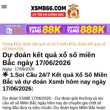
Home
/
Dự đoán kết quả xổ số 3 miền
/
Dự đoán kết quả xổ
số miền Bắc
Dự đoán kết quả xổ số miền
Bắc ngày 17/06/2026
Ngày : 17/06/2026
🌟 1.Soi Cầu 24/7 Kết quả Xổ Số Miền
Bắc và dự đoán Xsmb hôm nay ngày
17/06/2026:
Dự đoán XSMB 17/06/2026 – Dự đoán giải thưởng và soi
cầu xổ số Miền Bắc ngày hôm nay do chuyên gia chốt số
hàng đầu đưa ra siêu chuẩn.
Dự đoán kqxs Miền Bắc
hoàn