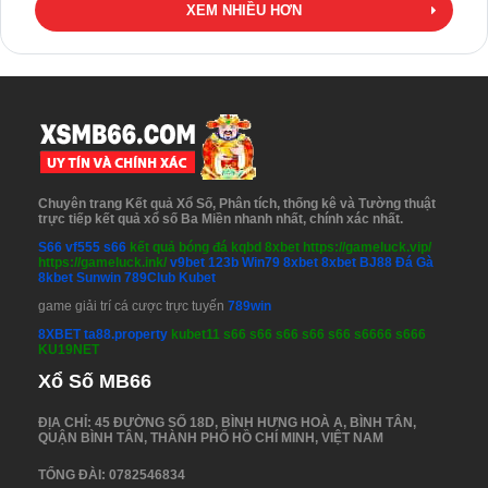
XEM NHIỀU HƠN
Chuyên trang Kết quả Xổ Số, Phân tích, thống kê và Tường thuật
trực tiếp kết quả xổ số Ba Miền nhanh nhất, chính xác nhất.
S66
vf555
s66
kết quả bóng đá
kqbd
8xbet
https://gameluck.vip/
https://gameluck.ink/
v9bet
123b
Win79
8xbet
8xbet
BJ88 Đá Gà
8kbet
Sunwin
789Club
Kubet
game giải trí cá cược trực tuyến
789win
8XBET
ta88.property
kubet11
s66
s66
s66
s66
s66
s6666
s666
KU19NET
Xổ Số MB66
ĐỊA CHỈ: 45 ĐƯỜNG SỐ 18D, BÌNH HƯNG HOÀ A, BÌNH TÂN,
QUẬN BÌNH TÂN, THÀNH PHỐ HỒ CHÍ MINH, VIỆT NAM
TỔNG ĐÀI: 0782546834