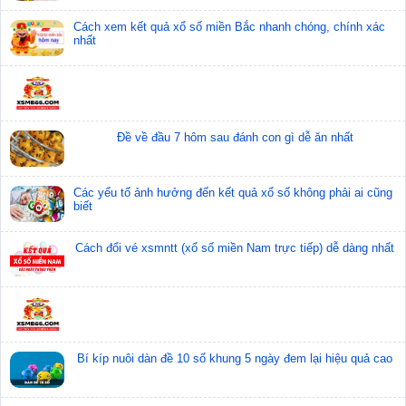
Bạch thủ lô tô rơi 3 ngày lô XSKH ngày 17/05/2026
Cách xem kết quả xổ số miền Bắc nhanh chóng, chính xác
nhất
Soi cầu lô tô bạch thủ Kiên Giang 17/05/2026
Đề về đầu 7 hôm sau đánh con gì dễ ăn nhất
Các yếu tố ảnh hưởng đến kết quả xổ số không phải ai cũng
biết
Cách đổi vé xsmntt (xổ số miền Nam trực tiếp) dễ dàng nhất
Bí kíp nuôi dàn đề 10 số khung 5 ngày đem lại hiệu quả cao