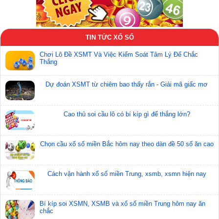
TIN TỨC XỔ SỐ
Chơi Lô Đề XSMT Và Việc Kiểm Soát Tâm Lý Để Chắc
Thắng
Dự đoán XSMT từ chiêm bao thấy rắn - Giải mã giấc mơ
Cao thủ soi cầu lô có bí kíp gì để thắng lớn?
Chọn cầu xổ số miền Bắc hôm nay theo dàn đề 50 số ăn cao
Cách vận hành xổ số miền Trung, xsmb, xsmn hiện nay
Bí kíp soi XSMN, XSMB và xổ số miền Trung hôm nay ăn
chắc