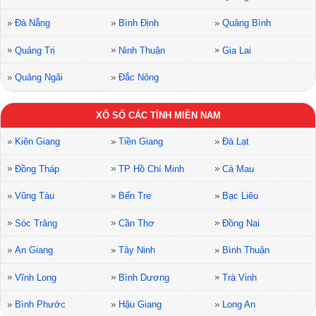
🤑 Cặp số về nhiều nhất:
61 – 60 – 70 – 78 – 45
Đà Nẵng
Bình Định
Quảng Bình
🤑 Thống kê giải tám Tiền Giang:
53 – 57 – 92 – 50 – 11 –
Quảng Trị
Ninh Thuận
Gia Lai
13 – 79
🤑 TK 2 số cuối giải ĐB:
16 – 31 – 90 – 60 – 63 – 23 – 52
Quảng Ngãi
Đắc Nông
Dự đoán soi cầu và thống kê XS Kiên Giang
XỔ SỐ CÁC TỈNH MIỀN NAM
hôm nay ngày 17/05/2026:
Kiên Giang
Tiền Giang
Đà Lạt
🤑 Loto gan:
36 – 14 – 05 – 52 – 52
Đồng Tháp
TP Hồ Chí Minh
Cà Mau
🤑 Cặp số về nhiều nhất:
44 – 16 – 82 – 03 – 97
🤑 Thống kê giải tám Kiên Giang:
53 – 45 – 72 – 28 – 83 –
Vũng Tàu
Bến Tre
Bạc Liêu
40 – 55
Sóc Trăng
Cần Thơ
Đồng Nai
🤑 TK 2 số cuối giải ĐB:
89 – 91 – 16 – 48 – 82 – 87 – 44
An Giang
Tây Ninh
Bình Thuận
Dự đoán soi cầu và thống kê XS Đà Lạt hôm
nay ngày 17/05/2026:
Vĩnh Long
Bình Dương
Trà Vinh
🤑 Loto gan:
06 – 70 – 61 – 69 – 12
Bình Phước
Hậu Giang
Long An