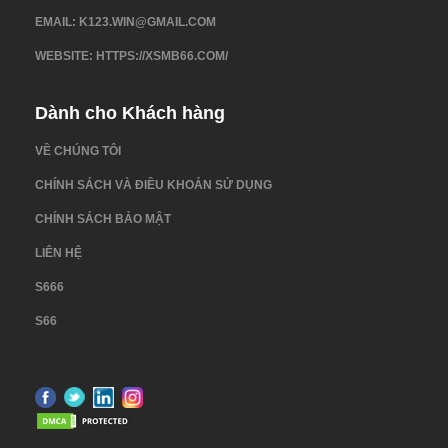
EMAIL:
K123.WIN@GMAIL.COM
Lưu ý:
Các dự đoán
trên đây của xổ số Miền Nam
WEBSITE: HTTPS://XSMB66.COM/
17/05/2026 chỉ mang tính chất tham khảo,cảm ơn các
bạn đã tin tưởng
xsmb66
. Chúc các bạn may mắn!
Dành cho Khách hàng
Tham khảo thêm thông tin của các dự đoán miền nam
ngày 17/05/2026: xsmb66.com, diendan.xsmb66.com.
VỀ CHÚNG TÔI
Có thể bạn quan tâm
CHÍNH SÁCH VÀ ĐIỀU KHOẢN SỬ DỤNG
Dự đoán kết quả xổ số miền Trung ngày 06/08/2026
CHÍNH SÁCH BẢO MẬT
Dự đoán kết quả xổ số miền Nam ngày 06/08/2026
LIÊN HỆ
Dự đoán kết quả xổ số miền Bắc ngày 06/08/2026
S666
S66