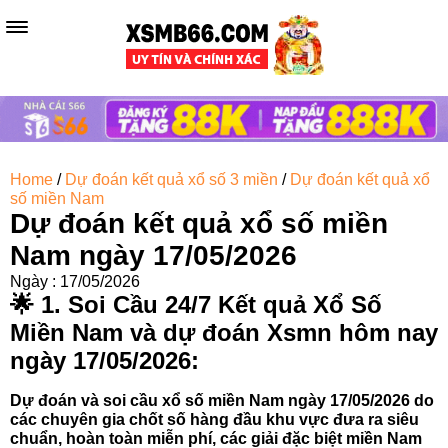
Home
/
Dự đoán kết quả xổ số 3 miền
/
Dự đoán kết quả xổ
số miền Nam
Dự đoán kết quả xổ số miền
Nam ngày 17/05/2026
Ngày : 17/05/2026
🌟 1.
Soi Cầu 24/7 Kết quả Xổ Số
Miền Nam và dự đoán Xsmn hôm nay
ngày 17/05/2026:
Dự đoán và soi cầu xổ số miền Nam ngày 17/05/2026 do
các chuyên gia chốt số hàng đầu khu vực đưa ra siêu
chuẩn, hoàn toàn miễn phí, các giải đặc biệt miền Nam