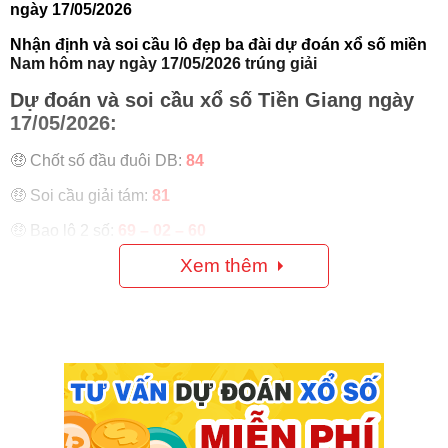
ngày 17/05/2026
Nhận định và soi cầu lô đẹp ba đài dự đoán xổ số miền
Nam hôm nay ngày 17/05/2026 trúng giải
Dự đoán và soi cầu xổ số Tiền Giang ngày
17/05/2026:
🤑 Chốt số đầu đuôi DB:
84
🤑 Soi cầu giải tám:
81
🤑 Bao lô 2 số:
69 – 02 – 60
Xem thêm
Dự đoán và soi cầu xổ số Kiên Giang ngày
17/05/2026:
🤑 Chốt số đầu đuôi DB:
37
🤑 Soi cầu giải tám:
48
🤑 Bao lô 2 số:
72 – 58 – 74
Dự đoán và soi cầu xổ số Đà Lạt ngày