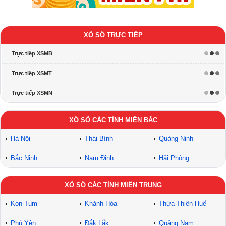
17/05/2026:
🤑 Chốt số đầu đuôi DB:
14
XỔ SỐ TRỰC TIẾP
🤑 Soi cầu giải tám:
85
Trực tiếp XSMB
🤑 Bao lô 2 số:
58 – 05 – 19
Trực tiếp XSMT
🌟 2. Dự đoán và soi cầu xổ số miền
Nam ngày 17/05/2026:
Trực tiếp XSMN
Dự đoán và soi cầu tổng hợp hôm nay sẽ đưa ra cho anh
XỔ SỐ CÁC TỈNH MIỀN BẮC
em thông tin của những cặp lô đẹp, những bộ số đầu đuôi lô
tô vip, giải đặc biệt, giải tám
xskt
xổ số kiến thiết miền Nam
Hà Nội
Thái Bình
Quảng Ninh
xuất hiện trong thời gian 7 kỳ gần đây nhất của các các đài
MN chủ nhật triều hôm nay để anh em soi cầu chọn cặp số
Bắc Ninh
Nam Định
Hải Phòng
may mắn nhất trong ngày 17/05/2026 với độ chính xác ăn
cao:
XỔ SỐ CÁC TỈNH MIỀN TRUNG
Dự đoán soi cầu và thống kê XS Tiền Giang
hôm nay ngày 17/05/2026:
Kon Tum
Khánh Hòa
Thừa Thiên Huế
🤑 Loto gan:
64 – 03 – 65 – 51 – 00
Phú Yên
Đắk Lắk
Quảng Nam