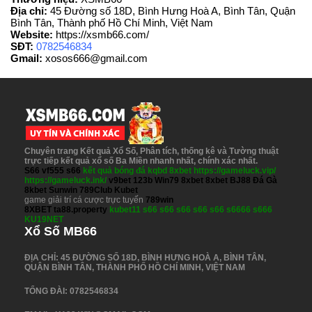
Địa chỉ:
45
Đường số 18D, Bình Hưng Hoà A, Bình Tân, Quận
Bình Tân, Thành phố Hồ Chí Minh, Việt Nam
Website:
https://xsmb66.com/
SĐT:
0782546834
Gmail:
xosos666@gmail.com
Chuyên trang Kết quả Xổ Số, Phân tích, thống kê và Tường thuật
trực tiếp kết quả xổ số Ba Miền nhanh nhất, chính xác nhất.
S66
vf555
s66
kết quả bóng đá
kqbd
8xbet
https://gameluck.vip/
https://gameluck.ink/
v9bet
123b
Win79
8xbet
8xbet
BJ88 Đá Gà
8kbet
Sunwin
789Club
Kubet
game giải trí cá cược trực tuyến
789win
8XBET
ta88.property
kubet11
s66
s66
s66
s66
s66
s6666
s666
KU19NET
Xổ Số MB66
ĐỊA CHỈ: 45 ĐƯỜNG SỐ 18D, BÌNH HƯNG HOÀ A, BÌNH TÂN,
QUẬN BÌNH TÂN, THÀNH PHỐ HỒ CHÍ MINH, VIỆT NAM
TỔNG ĐÀI: 0782546834