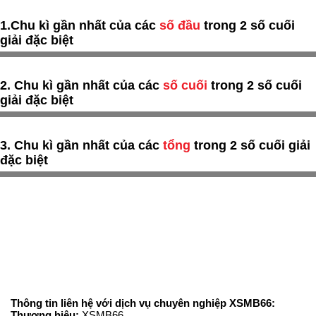
1.Chu kì gần nhất của các
số đầu
trong 2 số cuối
giải đặc biệt
2. Chu kì gần nhất của các
số cuối
trong 2 số cuối
giải đặc biệt
3. Chu kì gần nhất của các
tổng
trong 2 số cuối giải
đặc biệt
Thông tin liên hệ với dịch vụ chuyên nghiệp XSMB66:
Thương hiệu:
XSMB66