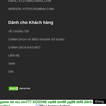
EMAIL:
K123.WIN@GMAIL.COM
WEBSITE: HTTPS://XSMB66.COM/
Dành cho Khách hàng
VỀ CHÚNG TÔI
CHÍNH SÁCH VÀ ĐIỀU KHOẢN SỬ DỤNG
CHÍNH SÁCH BẢO MẬT
LIÊN HỆ
S666
S66
Đóng
game tài xỉu
vin777
XOSO66
vip66
bet88
pg88
tk88
đánh lô
online