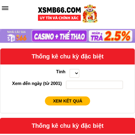
Thống kê chu kỳ đặc biệt
Tỉnh
Xem đến ngày (từ 2001)
XEM KẾT QUẢ
Thống kê chu kỳ đặc biệt