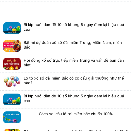
Bí kíp nuôi dàn đề 10 số khung 5 ngày đem lại hiệu quả
cao
Bật mí dự đoán xổ số đài miền Trung, Miền Nam, miền
Bắc
Hội đồng xổ số trực tiếp miền Trung và vấn đề bạn cần
biết
Lô tô xổ số đài miền Bắc có cơ cấu giải thưởng như thế
nào?
Bí kíp nuôi dàn đề 10 số khung 5 ngày đem lại hiệu quả
cao
Cách soi cầu lô rơi miền bắc chuẩn 100%