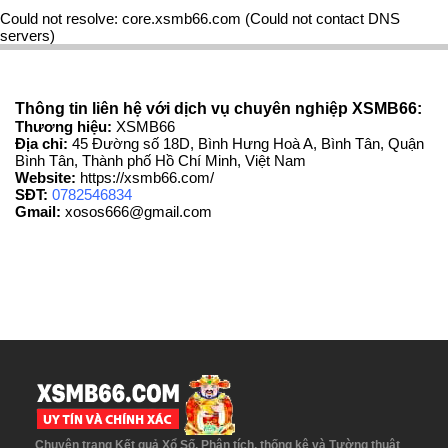
Could not resolve: core.xsmb66.com (Could not contact DNS
servers)
Thông tin liên hệ với dịch vụ chuyên nghiệp XSMB66:
Thương hiệu:
XSMB66
Địa chỉ:
45
Đường số 18D, Bình Hưng Hoà A, Bình Tân, Quận
Bình Tân, Thành phố Hồ Chí Minh, Việt Nam
Website:
https://xsmb66.com/
SĐT:
0782546834
Gmail:
xosos666@gmail.com
Chuyên trang Kết quả Xổ Số, Phân tích, thống kê và Tường thuật