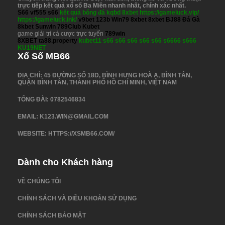
trực tiếp kết quả xổ số Ba Miền nhanh nhất, chính xác nhất.
S66
vf555
s66
kết quả bóng đá
kqbd
8xbet
https://gameluck.vip/
https://gameluck.ink/
v9bet
123b
Win79
8xbet
8xbet
BJ88 Đá Gà
8kbet
Sunwin
789Club
Kubet
game giải trí cá cược trực tuyến
789win
8XBET
ta88.property
kubet11
s66
s66
s66
s66
s66
s6666
s666
KU19NET
Xổ Số MB66
ĐỊA CHỈ: 45 ĐƯỜNG SỐ 18D, BÌNH HƯNG HOÀ A, BÌNH TÂN,
QUẬN BÌNH TÂN, THÀNH PHỐ HỒ CHÍ MINH, VIỆT NAM
TỔNG ĐÀI: 0782546834
EMAIL:
K123.WIN@GMAIL.COM
WEBSITE: HTTPS://XSMB66.COM/
Dành cho Khách hàng
VỀ CHÚNG TÔI
CHÍNH SÁCH VÀ ĐIỀU KHOẢN SỬ DỤNG
CHÍNH SÁCH BẢO MẬT