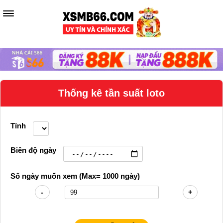
Thống kê tần suất loto
Tỉnh
Biên độ ngày
Số ngày muốn xem (Max= 1000 ngày)
-
+