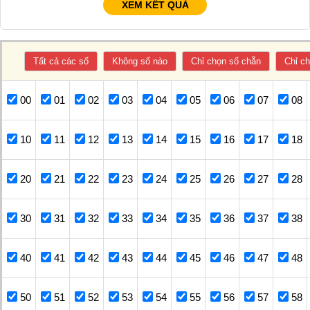
XEM KẾT QUẢ
Tất cả các số
Không số nào
Chỉ chọn số chẵn
Chỉ ch
00
01
02
03
04
05
06
07
08
10
11
12
13
14
15
16
17
18
20
21
22
23
24
25
26
27
28
30
31
32
33
34
35
36
37
38
40
41
42
43
44
45
46
47
48
50
51
52
53
54
55
56
57
58