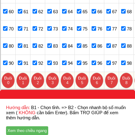
60
61
62
63
64
65
66
67
68
70
71
72
73
74
75
76
77
78
80
81
82
83
84
85
86
87
88
90
91
92
93
94
95
96
97
98
Đuôi
Đuôi
Đuôi
Đuôi
Đuôi
Đuôi
Đuôi
Đuôi
Đuôi
0
1
2
3
4
5
6
7
8
Hướng dẫn:
B1 - Chọn tỉnh. => B2 - Chọn nhanh bộ số muốn
xem (
KHÔNG
cần bấm Enter). Bấm TRỢ GIÚP để xem
thêm hướng dẫn.
Xem theo chiều ngang