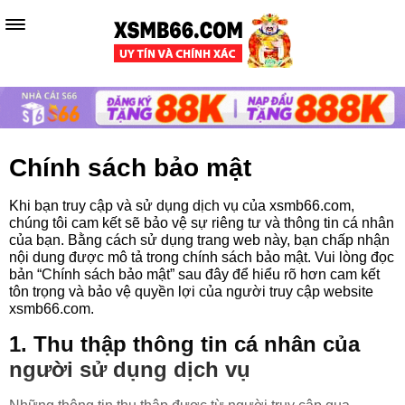
Chính sách bảo mật
Khi bạn truy cập và sử dụng dịch vụ của xsmb66.com,
chúng tôi cam kết sẽ bảo vệ sự riêng tư và thông tin cá nhân
của bạn. Bằng cách sử dụng trang web này, bạn chấp nhận
nội dung được mô tả trong chính sách bảo mật. Vui lòng đọc
bản “Chính sách bảo mật” sau đây để hiểu rõ hơn cam kết
tôn trọng và bảo vệ quyền lợi của người truy cập website
xsmb66.com.
1. Thu thập thông tin cá nhân của
người sử dụng dịch vụ