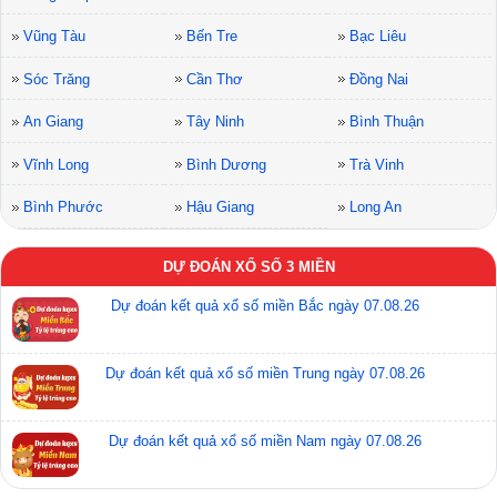
web của chúng tôi hoặc truy cập lại trang web xsmb66.com
mà không cần phải đăng ký lại thông tin có sẵn.
Vũng Tàu
Bến Tre
Bạc Liêu
Bạn có thể chấp nhận hoặc từ chối việc sử dụng cookie.
Sóc Trăng
Cần Thơ
Đồng Nai
Hầu hết các trình duyệt tự động chấp nhận cookie, nhưng
bạn có thể thay đổi cài đặt để từ chối tất cả cookie nếu cần.
An Giang
Tây Ninh
Bình Thuận
Tuy nhiên, nếu bạn chọn từ chối cookie, điều đó có thể gây
cản trở và ảnh hưởng xấu đến một số dịch vụ và chức năng
Vĩnh Long
Bình Dương
Trà Vinh
phụ thuộc vào cookie trên trang web của chúng tôi.
Bình Phước
Hậu Giang
Long An
4. Quy định về “thư rác”/ spam
Chúng tôi thực sự quan tâm đến thư rác, email giả mạo mà
DỰ ĐOÁN XỔ SỐ 3 MIỀN
chúng tôi gửi. Vì vậy, chúng tôi khẳng định website chúng tôi
sẽ không gửi bất kỳ email nào nếu không có yêu cầu hoặc
Dự đoán kết quả xổ số miền Bắc ngày 07.08.26
yêu cầu phản hồi từ bạn.
5. Những thay đổi về chính sách
Dự đoán kết quả xổ số miền Trung ngày 07.08.26
Chúng tôi hoàn toàn có quyền để tự động thay đổi bất kỳ nội
dung nào trong trang này mà không cần phải thông báo
Dự đoán kết quả xổ số miền Nam ngày 07.08.26
trước để điều chỉnh cho phù hợp với nhu cầu của trang web
và nhu cầu cũng như sự phản hồi của khách hàng (nếu có).