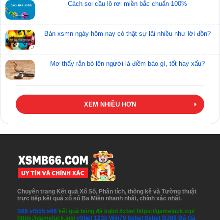
Cách soi cầu lô rơi miền bắc chuẩn 100%
Bán xsmn ngày hôm nay có thật sự lãi nhiều như lời đồn?
Mơ thấy rắn bò lên người là điềm báo gì, tốt hay xấu?
XEM NHIỀU HƠN
Chuyên trang Kết quả Xổ Số, Phân tích, thống kê và Tường thuật
trực tiếp kết quả xổ số Ba Miền nhanh nhất, chính xác nhất.
S66
vf555
s66
kết quả bóng đá
kqbd
8xbet
https://gameluck.vip/
https://gameluck.ink/
v9bet
123b
Win79
8xbet
8xbet
BJ88 Đá Gà