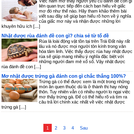
Việc nằm mơ thấy người yêu cũ đánh đề con gì
liên quan trực tiếp đến cách bạn hiểu về giấc
mơ đó như thế nào. Hãy tham khảo thêm bài
viết sau đây sẽ giúp bạn hiểu rõ hơn về ý nghĩa
của giấc mơ này và nhận được những lời
khuyên hữu ích […]
Nhặt được rùa đánh đề con gì? chia sẻ từ tổ đề
Rùa là loài động vật tồn tại trên Trái Đất này rất
lâu và nó được mọi người tôn kính trong văn
hóa tâm linh. Việc thấy được rùa hay nhặt được
rùa sẽ giúp mang nhiều ý nghĩa đặc biệt với
những người đam mê xổ số. Vậy nhặt được
rùa đánh đề con […]
Mơ nhặt được trứng gà đánh con gì chắc thắng 100%?
Trứng gà có thể được xem là một trong những
món ăn quen thuộc dù là ở thành thị hay nông
thôn. Tuy nhiên vẫn có nhiều người lo ngại việc
mơ thấy trứng gà. Để có thể hiểu rõ và tìm ra
câu trả lời chính xác nhất về việc nhặt được
trứng gà […]
1
2
3
4
Sau