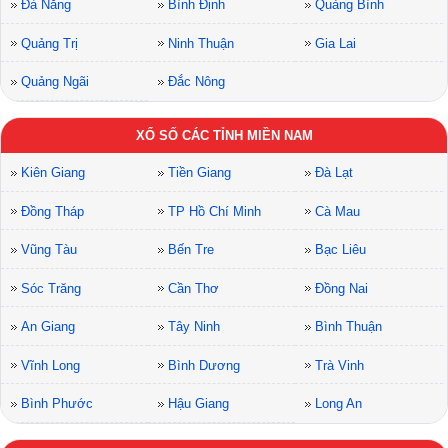
Đà Nẵng
Bình Định
Quảng Bình
Quảng Trị
Ninh Thuận
Gia Lai
Quảng Ngãi
Đắc Nông
XỔ SỐ CÁC TỈNH MIỀN NAM
Kiên Giang
Tiền Giang
Đà Lạt
Đồng Tháp
TP Hồ Chí Minh
Cà Mau
Vũng Tàu
Bến Tre
Bạc Liêu
Sóc Trăng
Cần Thơ
Đồng Nai
An Giang
Tây Ninh
Bình Thuận
Vĩnh Long
Bình Dương
Trà Vinh
Bình Phước
Hậu Giang
Long An