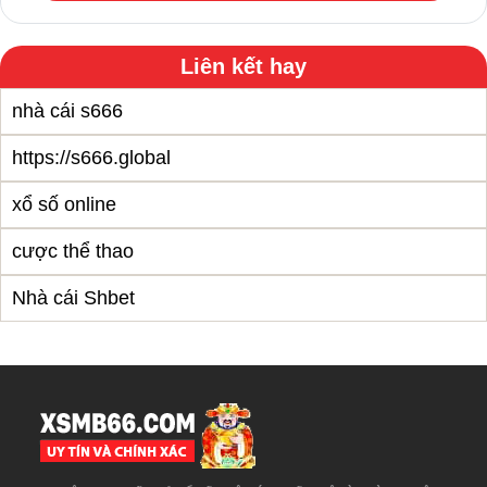
Liên kết hay
nhà cái s666
https://s666.global
xổ số online
cược thể thao
Nhà cái Shbet