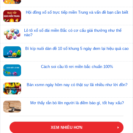
Hội đồng xổ số trực tiếp miền Trung và vấn đề bạn cần biết
Lô tô xổ số đài miền Bắc có cơ cấu giải thưởng như thế
nào?
Bí kíp nuôi dàn đề 10 số khung 5 ngày đem lại hiệu quả cao
Cách soi cầu lô rơi miền bắc chuẩn 100%
Bán xsmn ngày hôm nay có thật sự lãi nhiều như lời đồn?
Mơ thấy rắn bò lên người là điềm báo gì, tốt hay xấu?
XEM NHIỀU HƠN