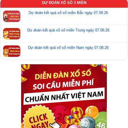
DỰ ĐOÁN XỔ SỐ 3 MIỀN
Dự đoán kết quả xổ số miền Bắc ngày 07.08.26
Dự đoán kết quả xổ số miền Trung ngày 07.08.26
Dự đoán kết quả xổ số miền Nam ngày 07.08.26