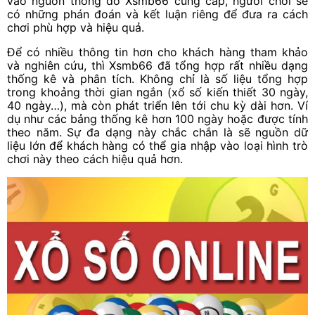
vào nguồn thông do Xsmb66 cung cấp, người chơi sẽ
có những phán đoán và kết luận riêng để đưa ra cách
chơi phù hợp và hiệu quả.
Để có nhiều thông tin hơn cho khách hàng tham khảo
và nghiên cứu, thì Xsmb66 đã tổng hợp rất nhiều dạng
thống kê và phân tích. Không chỉ là số liệu tổng hợp
trong khoảng thời gian ngắn (xổ số kiến thiết 30 ngày,
40 ngày…), mà còn phát triển lên tới chu kỳ dài hơn. Ví
dụ như các bảng thống kê hơn 100 ngày hoặc được tính
theo năm. Sự đa dạng này chắc chắn là sẽ nguồn dữ
liệu lớn để khách hàng có thể gia nhập vào loại hình trò
chơi này theo cách hiệu quả hơn.