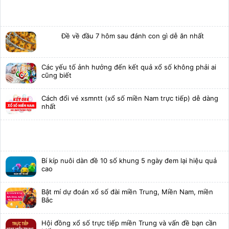
Đề về đầu 7 hôm sau đánh con gì dễ ăn nhất
Các yếu tố ảnh hưởng đến kết quả xổ số không phải ai
cũng biết
Cách đổi vé xsmntt (xổ số miền Nam trực tiếp) dễ dàng
nhất
Bí kíp nuôi dàn đề 10 số khung 5 ngày đem lại hiệu quả
cao
Bật mí dự đoán xổ số đài miền Trung, Miền Nam, miền
Bắc
Hội đồng xổ số trực tiếp miền Trung và vấn đề bạn cần