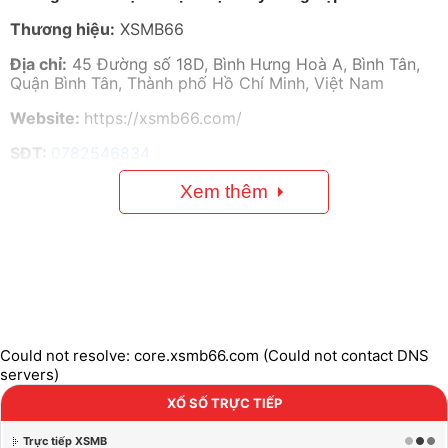
Thương hiệu:
XSMB66
Địa chỉ:
45
Đường số 18D, Bình Hưng Hoà A, Bình Tân,
Quận Bình Tân, Thành phố Hồ Chí Minh, Việt Nam
Website:
https://xsmb66.com/
SĐT:
0782546834
Gmail:
xosos666@gmail.com
Xem thêm
Could not resolve: core.xsmb66.com (Could not contact DNS
servers)
XỔ SỐ TRỰC TIẾP
Trực tiếp XSMB