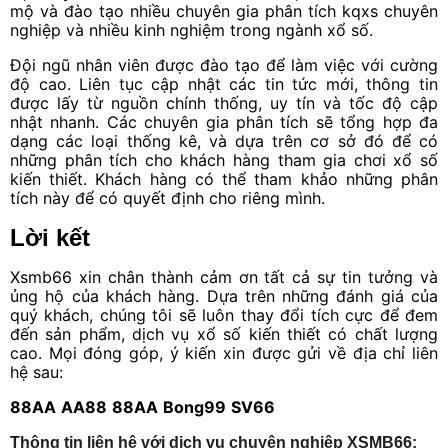
mộ và đào tạo nhiều chuyên gia phân tích kqxs chuyên
nghiệp và nhiều kinh nghiệm trong ngành xổ số.
Đội ngũ nhân viên được đào tạo để làm việc với cường
độ cao. Liên tục cập nhật các tin tức mới, thông tin
được lấy từ nguồn chính thống, uy tín và tốc độ cập
nhật nhanh. Các chuyên gia phân tích sẽ tổng hợp đa
dạng các loại thống kê, và dựa trên cơ sở đó để có
những phân tích cho khách hàng tham gia chơi xổ số
kiến thiết. Khách hàng có thể tham khảo những phân
tích này để có quyết định cho riêng mình.
Lời kết
Xsmb66 xin chân thành cảm ơn tất cả sự tin tưởng và
ủng hộ của khách hàng. Dựa trên những đánh giá của
quý khách, chúng tôi sẽ luôn thay đổi tích cực để đem
đến sản phẩm, dịch vụ xổ số kiến thiết có chất lượng
cao. Mọi đóng góp, ý kiến xin được gửi về địa chỉ liên
hệ sau:
88AA
AA88
88AA
Bong99
SV66
Thông tin liên hệ với dịch vụ chuyên nghiệp XSMB66: