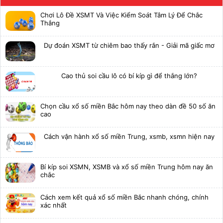
Chơi Lô Đề XSMT Và Việc Kiểm Soát Tâm Lý Để Chắc
Thắng
Dự đoán XSMT từ chiêm bao thấy rắn - Giải mã giấc mơ
Cao thủ soi cầu lô có bí kíp gì để thắng lớn?
Chọn cầu xổ số miền Bắc hôm nay theo dàn đề 50 số ăn
cao
Cách vận hành xổ số miền Trung, xsmb, xsmn hiện nay
Bí kíp soi XSMN, XSMB và xổ số miền Trung hôm nay ăn
chắc
Cách xem kết quả xổ số miền Bắc nhanh chóng, chính
xác nhất