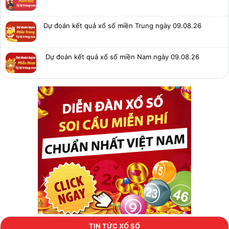
Dự đoán kết quả xổ số miền Trung ngày 09.08.26
Dự đoán kết quả xổ số miền Nam ngày 09.08.26
TIN TỨC XỔ SỐ