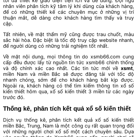
tôi đã thiết kế giao diện tiện ích và dễ dùng. Đội ngũ
nhân viên phân tích kỹ tâm lý khi dùng của khách hàng,
để có những thiết kế các chuyên mục ở những vị trí
thuận mắt, dễ dàng cho khách hàng tìm thấy và truy
cập.
Tất nhiên, về mặt thẩm mỹ cũng được trau chuốt, màu
sắc hài hòa. Đặc biệt là tốc độ truy cập website nhanh,
để người dùng có những trải nghiệm tốt nhất.
Về mặt nội dung, mọi thông tin do xsmb66.com cung
cấp đều được lấy từ nguồn tin tức xsmb66 chính thống
và độ chính xác cao nhất. Các tin tức mới về
xsmt
,
miền Nam và miền Bắc sẽ được đăng tải với tốc độ
nhanh chóng, sớm để cho khách hàng bắt kịp được.
Ngoài ra, khách hàng có thể tìm kiếm thông tin xổ số
kiến thiết hôm qua, xổ số kiến thiết 3 miền từ các ngày
trước đó.
Thống kê, phân tích kết quả xổ số kiến thiết
Dịch vụ thống kê, phân tích kết quả xổ số kiến thiết
miền Bắc, Trung, Nam là một công cụ rất quan trọng đối
với những người chơi xổ số một cách chuyên sâu. Dựa