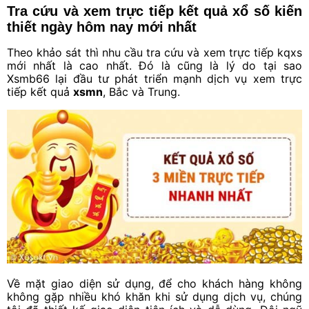
Tra cứu và xem trực tiếp kết quả xổ số kiến
thiết ngày hôm nay mới nhất
Theo khảo sát thì nhu cầu tra cứu và xem trực tiếp kqxs
mới nhất là cao nhất. Đó là cũng là lý do tại sao
Xsmb66 lại đầu tư phát triển mạnh dịch vụ xem trực
tiếp kết quả
xsmn
, Bắc và Trung.
Về mặt giao diện sử dụng, để cho khách hàng không
không gặp nhiều khó khăn khi sử dụng dịch vụ, chúng