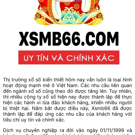
Thị trường xổ số kiến thiết hôm nay vẫn luôn là loại hình
hoạt động mạnh mẽ ở Việt Nam. Các nhu cầu liên quan
đến ngành xổ số cũng theo đó được tăng lên. Tuy nhiên,
thì nhiều công ty xổ số hiện nay được thành lập để thực
hiện các hành vi lừa đảo khách hàng, khiến nhiều người
bị thiệt hại. Nắm bắt được điều này, Xsmb66 đã được
thành lập để đáp ứng các nhu cầu của khách hàng với
tiêu chí uy tín và chính xác.
Dịch vụ chuyên nghiệp ra đời vào ngày 01/11
/1999 và