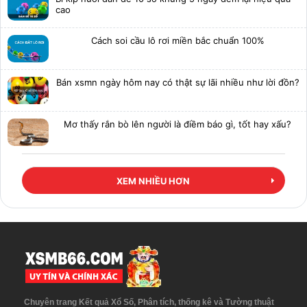
cao
Cách soi cầu lô rơi miền bắc chuẩn 100%
Bán xsmn ngày hôm nay có thật sự lãi nhiều như lời đồn?
Mơ thấy rắn bò lên người là điềm báo gì, tốt hay xấu?
XEM NHIỀU HƠN
Chuyên trang Kết quả Xổ Số, Phân tích, thống kê và Tường thuật