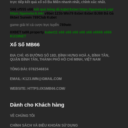
trực tiếp kết quả xổ số Ba Miền nhanh nhất, chính xác nhất.
S66
vf555
s66
kết quả bóng đá
kqbd
8xbet
https://gameluck.vip/
https://gameluck.ink/
v9bet
123b
Win79
8xbet
8xbet
BJ88 Đá Gà
8kbet
Sunwin
789Club
Kubet
game giải trí cá cược trực tuyến
789win
8XBET
ta88.property
kubet11
s66
s66
s66
s66
s66
s6666
s666
KU19NET
Xổ Số MB66
ĐỊA CHỈ: 45 ĐƯỜNG SỐ 18D, BÌNH HƯNG HOÀ A, BÌNH TÂN,
QUẬN BÌNH TÂN, THÀNH PHỐ HỒ CHÍ MINH, VIỆT NAM
TỔNG ĐÀI: 0782546834
EMAIL:
K123.WIN@GMAIL.COM
WEBSITE: HTTPS://XSMB66.COM/
Dành cho Khách hàng
VỀ CHÚNG TÔI
CHÍNH SÁCH VÀ ĐIỀU KHOẢN SỬ DỤNG