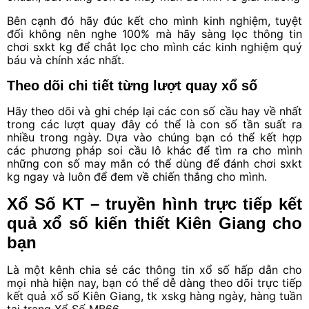
Bên cạnh đó hãy đúc kết cho mình kinh nghiệm, tuyệt
đối không nên nghe 100% mà hãy sàng lọc thông tin
chơi
sxkt kg
để chắt lọc cho mình các kinh nghiệm quý
báu và chính xác nhất.
Theo dõi chi tiết từng lượt quay xổ số
Hãy theo dõi và ghi chép lại các con số cầu hay về nhất
trong các lượt quay đây có thể là con số tần suất ra
nhiều trong ngày. Dựa vào chúng bạn có thể kết hợp
các phương pháp soi cầu lô khác để tìm ra cho mình
những con số may mắn có thể dùng để đánh chơi
sxkt
kg
ngay và luôn để đem về chiến thắng cho mình.
Xổ Số KT – truyền hình trực tiếp kết
quả xổ số kiến thiết Kiên Giang cho
bạn
Là một kênh chia sẻ các thông tin xổ số hấp dẫn cho
mọi nhà hiện nay, bạn có thể dễ dàng theo dõi trực tiếp
kết quả xổ số Kiên Giang,
tk xskg
hàng ngày, hàng tuần
tại trang Xổ Số MB66.