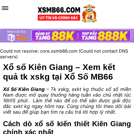
Could not resolve: core.xsmb66.com (Could not contact DNS
servers)
Xổ số Kiên Giang – Xem kết
quả tk xskg tại Xổ Số MB66
Xổ Số Kiên Giang
– T
k xskg, sxkt kg thuộc xổ số miền
Nam đ
ược mở quay thưởng hàng tuần vào chủ nhật lúc
16h15 phút. Làm thế nào để có thể săn được giải độc
đắc
sxkt kg
ngay hôm nay. Cùng chúng tôi theo dõi bài
viết sau để giúp bạn tìm ra câu trả lời hợp lý nhất.
Cách dò xổ số kiến thiết Kiên Giang
chính xác nhất