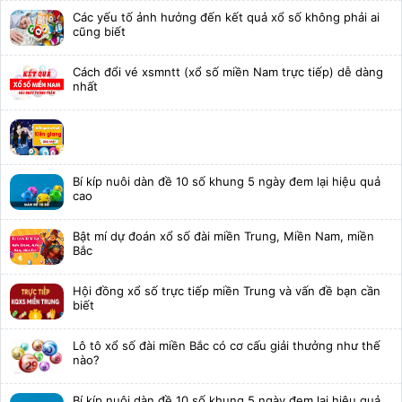
Các yếu tố ảnh hưởng đến kết quả xổ số không phải ai
cũng biết
Cách đổi vé xsmntt (xổ số miền Nam trực tiếp) dễ dàng
nhất
Bí kíp nuôi dàn đề 10 số khung 5 ngày đem lại hiệu quả
cao
Bật mí dự đoán xổ số đài miền Trung, Miền Nam, miền
Bắc
Hội đồng xổ số trực tiếp miền Trung và vấn đề bạn cần
biết
Lô tô xổ số đài miền Bắc có cơ cấu giải thưởng như thế
nào?
Bí kíp nuôi dàn đề 10 số khung 5 ngày đem lại hiệu quả