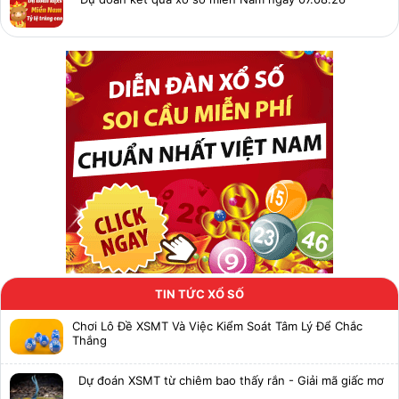
TIN TỨC XỔ SỐ
Chơi Lô Đề XSMT Và Việc Kiểm Soát Tâm Lý Để Chắc
Thắng
Dự đoán XSMT từ chiêm bao thấy rắn - Giải mã giấc mơ