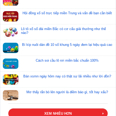
Hội đồng xổ số trực tiếp miền Trung và vấn đề bạn cần biết
Lô tô xổ số đài miền Bắc có cơ cấu giải thưởng như thế
nào?
Bí kíp nuôi dàn đề 10 số khung 5 ngày đem lại hiệu quả cao
Cách soi cầu lô rơi miền bắc chuẩn 100%
Bán xsmn ngày hôm nay có thật sự lãi nhiều như lời đồn?
Mơ thấy rắn bò lên người là điềm báo gì, tốt hay xấu?
XEM NHIỀU HƠN