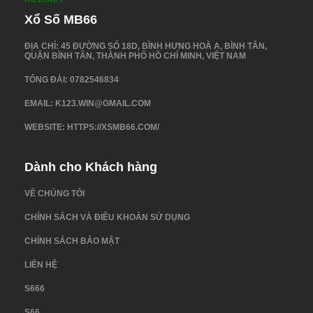
Xổ Số MB66
ĐỊA CHỈ: 45 ĐƯỜNG SỐ 18D, BÌNH HƯNG HOÀ A, BÌNH TÂN,
QUẬN BÌNH TÂN, THÀNH PHỐ HỒ CHÍ MINH, VIỆT NAM
TỔNG ĐÀI: 0782546834
EMAIL:
K123.WIN@GMAIL.COM
WEBSITE: HTTPS://XSMB66.COM/
Dành cho Khách hàng
VỀ CHÚNG TÔI
CHÍNH SÁCH VÀ ĐIỀU KHOẢN SỬ DỤNG
CHÍNH SÁCH BẢO MẬT
LIÊN HỆ
S666
S66