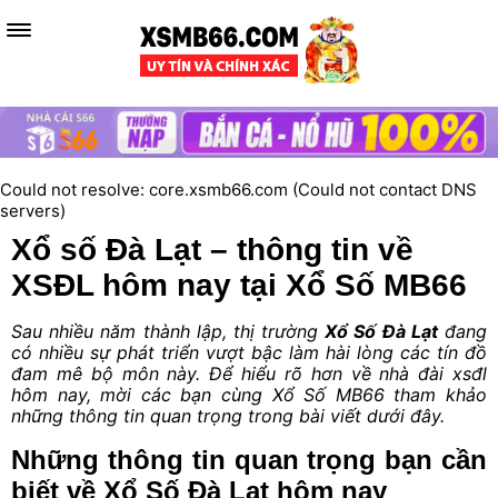
Could not resolve: core.xsmb66.com (Could not contact DNS
servers)
Xổ số Đà Lạt – thông tin về
XSĐL hôm nay tại Xổ Số MB66
Sau nhiều năm thành lập, thị trường
Xổ Số Đà Lạt
đang
có nhiều sự phát triển vượt bậc làm hài lòng các tín đồ
đam mê bộ môn này. Để hiểu rõ hơn về nhà đài xsđl
hôm nay, mời các bạn cùng Xổ Số MB66 tham khảo
những thông tin quan trọng trong bài viết dưới đây.
Những thông tin quan trọng bạn cần
biết về Xổ Số Đà Lạt hôm nay