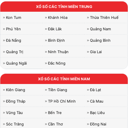
XỔ SỐ CÁC TỈNH MIỀN TRUNG
Kon Tum
Khánh Hòa
Thừa Thiên Huế
Phú Yên
Đắk Lắk
Quảng Nam
Đà Nẵng
Bình Định
Quảng Bình
Quảng Trị
Ninh Thuận
Gia Lai
Quảng Ngãi
Đắc Nông
XỔ SỐ CÁC TỈNH MIỀN NAM
Kiên Giang
Tiền Giang
Đà Lạt
Đồng Tháp
TP Hồ Chí Minh
Cà Mau
Vũng Tàu
Bến Tre
Bạc Liêu
Sóc Trăng
Cần Thơ
Đồng Nai