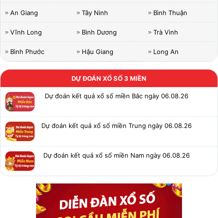
An Giang
Tây Ninh
Bình Thuận
Vĩnh Long
Bình Dương
Trà Vinh
Bình Phước
Hậu Giang
Long An
DỰ ĐOÁN XỔ SỐ 3 MIỀN
Dự đoán kết quả xổ số miền Bắc ngày 06.08.26
Dự đoán kết quả xổ số miền Trung ngày 06.08.26
Dự đoán kết quả xổ số miền Nam ngày 06.08.26