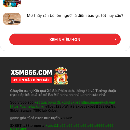
Mơ thấy rắn bò lên người là điềm báo gì, tốt hay xấu?
XEM NHIỀU HƠN
Chuyên trang Kết quả Xổ Số, Phân tích, thống kê và Tường thuật
trực tiếp kết quả xổ số Ba Miền nhanh nhất, chính xác nhất.
S66
vf555
s66
kết quả bóng đá
kqbd
8xbet
https://gameluck.vip/
https://gameluck.ink/
v9bet
123b
Win79
8xbet
8xbet
BJ88 Đá Gà
8kbet
Sunwin
789Club
Kubet
game giải trí cá cược trực tuyến
789win
8XBET
ta88.property
kubet11
s66
s66
s66
s66
s66
s6666
s666
KU19NET