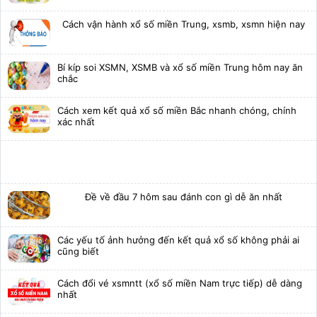
Cách vận hành xổ số miền Trung, xsmb, xsmn hiện nay
Bí kíp soi XSMN, XSMB và xổ số miền Trung hôm nay ăn
chắc
Cách xem kết quả xổ số miền Bắc nhanh chóng, chính
xác nhất
Đề về đầu 7 hôm sau đánh con gì dễ ăn nhất
Các yếu tố ảnh hưởng đến kết quả xổ số không phải ai
cũng biết
Cách đổi vé xsmntt (xổ số miền Nam trực tiếp) dễ dàng
nhất