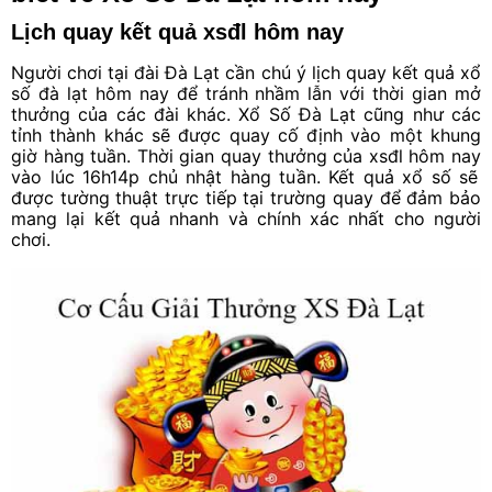
Lịch quay kết quả xsđl hôm nay
Người chơi tại đài Đà Lạt cần chú ý lịch quay kết quả
xổ
số đà lạt hôm nay
để tránh nhầm lẫn với thời gian mở
thưởng của các đài khác.
Xổ Số Đà Lạt
cũng như các
tỉnh thành khác sẽ được quay cố định vào một khung
giờ hàng tuần. Thời gian quay thưởng của
xsđl hôm nay
vào lúc 16h14p chủ nhật hàng tuần. Kết quả xổ số sẽ
được tường thuật trực tiếp tại trường quay để đảm bảo
mang lại kết quả nhanh và chính xác nhất cho người
chơi.