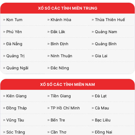
XỔ SỐ CÁC TỈNH MIỀN TRUNG
Kon Tum
Khánh Hòa
Thừa Thiên Huế
Phú Yên
Đắk Lắk
Quảng Nam
Đà Nẵng
Bình Định
Quảng Bình
Quảng Trị
Ninh Thuận
Gia Lai
Quảng Ngãi
Đắc Nông
XỔ SỐ CÁC TỈNH MIỀN NAM
Kiên Giang
Tiền Giang
Đà Lạt
Đồng Tháp
TP Hồ Chí Minh
Cà Mau
Vũng Tàu
Bến Tre
Bạc Liêu
Sóc Trăng
Cần Thơ
Đồng Nai