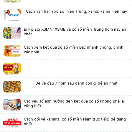
Cách vận hành xổ số miền Trung, xsmb, xsmn hiện nay
Bí kíp soi XSMN, XSMB và xổ số miền Trung hôm nay ăn
chắc
Cách xem kết quả xổ số miền Bắc nhanh chóng, chính
xác nhất
Đề về đầu 7 hôm sau đánh con gì dễ ăn nhất
Các yếu tố ảnh hưởng đến kết quả xổ số không phải ai
cũng biết
Cách đổi vé xsmntt (xổ số miền Nam trực tiếp) dễ dàng
nhất