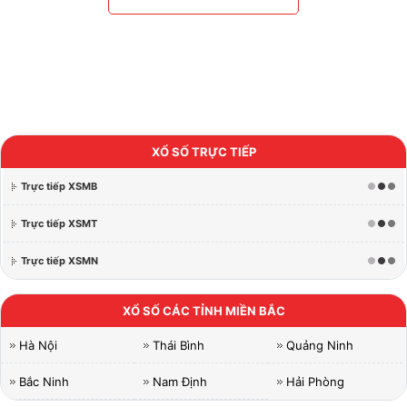
XỔ SỐ TRỰC TIẾP
Trực tiếp XSMB
Trực tiếp XSMT
Trực tiếp XSMN
XỔ SỐ CÁC TỈNH MIỀN BẮC
Hà Nội
Thái Bình
Quảng Ninh
Bắc Ninh
Nam Định
Hải Phòng