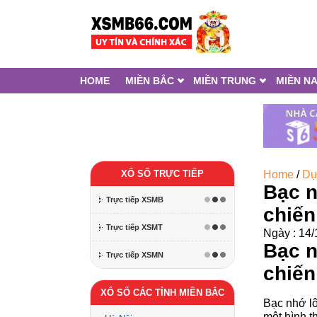
HOME
MIỀN BẮC
MIỀN TRUNG
MIỀN N
XỔ SỐ TRỰC TIẾP
Home
/
Dự
Bạc n
Trực tiếp XSMB
chiến
Trực tiếp XSMT
Ngày : 14/
Bạc n
Trực tiếp XSMN
chiến
XỔ SỐ CÁC TỈNH MIỀN BẮC
Bạc nhớ lô
một hình t