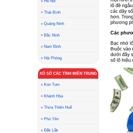
Hà Nội
lô đề ngẫu
các dãy số
Thái Bình
hơn. Trong
phương ph
Quảng Ninh
Các phươn
Bắc Ninh
Bạc nhớ l
Nam Định
thuộc vào
dưới đây s
Hải Phòng
số lô hiệu
XỔ SỐ CÁC TỈNH MIỀN TRUNG
Kon Tum
Khánh Hòa
Thừa Thiên Huế
Phú Yên
Đắk Lắk