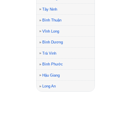
được xác s
chính xác 
Tây Ninh
Hướng
Bình Thuận
người
Vĩnh Long
Nếu bạn là
bạc nhớ có
Bình Dương
lý để bắt 
dụng bạc n
Trà Vinh
Tìm hiể
Bình Phước
Việc tìm h
Hậu Giang
thiết để b
quy tắc nà
Long An
Các qu
Hướng 
Hỗ trợ