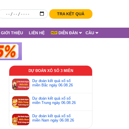
TRA KẾT QUẢ
GIỚI THIỆU
LIÊN HỆ
DIỄN ĐÀN
CẦU
DỰ ĐOÁN XỔ SỐ 3 MIỀN
Dự đoán kết quả xổ số
miền Bắc ngày 06.08.26
Dự đoán kết quả xổ số
miền Trung ngày 06.08.26
Dự đoán kết quả xổ số
miền Nam ngày 06.08.26