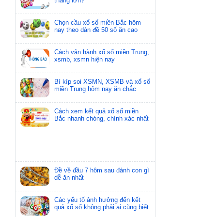
thắng lớn?
Chọn cầu xổ số miền Bắc hôm
nay theo dàn đề 50 số ăn cao
Cách vận hành xổ số miền Trung,
xsmb, xsmn hiện nay
Bí kíp soi XSMN, XSMB và xổ số
miền Trung hôm nay ăn chắc
Cách xem kết quả xổ số miền
Bắc nhanh chóng, chính xác nhất
Đề về đầu 7 hôm sau đánh con gì
dễ ăn nhất
Các yếu tố ảnh hưởng đến kết
quả xổ số không phải ai cũng biết