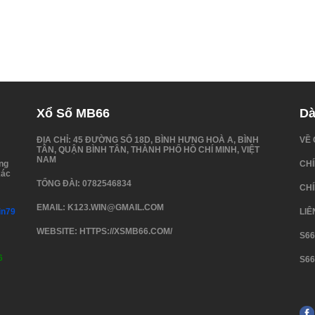
Xổ Số MB66
Dà
ĐỊA CHỈ: 45 ĐƯỜNG SỐ 18D, BÌNH HƯNG HOÀ A, BÌNH
VỀ 
TÂN, QUẬN BÌNH TÂN, THÀNH PHỐ HỒ CHÍ MINH, VIỆT
NAM
ờng
CHÍ
ơ bản của bạc nhớ
xác
TỔNG ĐÀI: 0782546834
CH
c nhớ sẽ giúp người chơi có nền tảng kiến thức cơ bản để
 khả năng dự đoán số lô trong các lần quay tiếp theo.
EMAIL:
K123.WIN@GMAIL.COM
in79
LIÊ
i chép và lưu trữ kết quả lô đề
WEBSITE: HTTPS://XSMB66.COM/
S66
hép kết quả là yếu tố quan trọng trong bạc nhớ lô đề, giúp bạn
6
S66
ông tin và dễ dàng phân tích các dãy số trong quá khứ. Một hệ
chép tốt sẽ giúp bạn theo dõi các chu kỳ và dãy số một cách