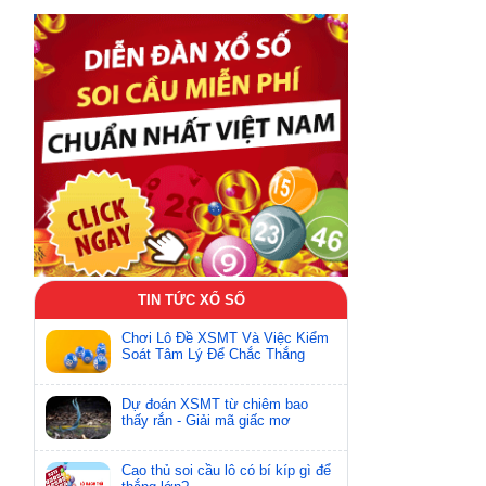
TIN TỨC XỔ SỐ
Chơi Lô Đề XSMT Và Việc Kiểm
Soát Tâm Lý Để Chắc Thắng
Dự đoán XSMT từ chiêm bao
thấy rắn - Giải mã giấc mơ
Cao thủ soi cầu lô có bí kíp gì để