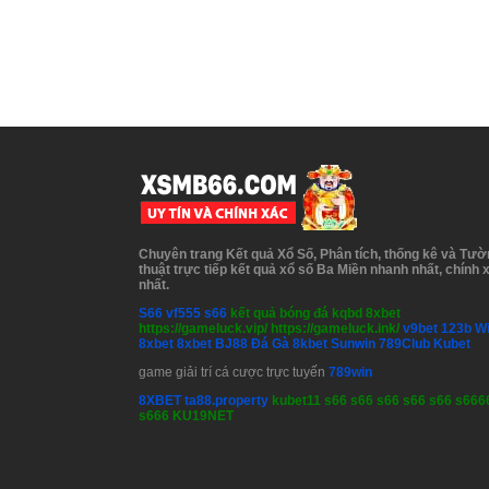
Chuyên trang Kết quả Xổ Số, Phân tích, thống kê và Tư
Quy tắc c
thuật trực tiếp kết quả xổ số Ba Miền nhanh nhất, chính 
nhất.
Quy tắc bạ
S66
vf555
s66
kết quả bóng đá
kqbd
8xbet
phát triển
https://gameluck.vip/
https://gameluck.ink/
v9bet
123b
W
8xbet
8xbet
BJ88 Đá Gà
8kbet
Sunwin
789Club
Kubet
Cách gh
game giải trí cá cược trực tuyến
789win
Việc ghi c
8XBET
ta88.property
kubet11
s66
s66
s66
s66
s66
s666
lưu trữ th
s666
KU19NET
thống ghi 
chính xác.