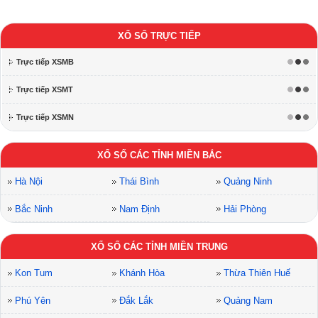
XỔ SỐ TRỰC TIẾP
Trực tiếp XSMB
Trực tiếp XSMT
Trực tiếp XSMN
Bắn cá 69win và các thông tin cơ bản cần biết
Các ưu điểm đặc biệt làm nên tên
XỔ SỐ CÁC TỈNH MIỀN BẮC
tuổi của bắn cá 69win
Hà Nội
Thái Bình
Quảng Ninh
Không phải ngẫu nhiên mà rất nhiều hội viên tin tưởng
Bắc Ninh
Nam Định
Hải Phòng
muốn trải nghiệm tựa game này tại nhà cái. Bởi vì một số ưu
điểm làm nên thương hiệu sức hút hấp dẫn như sau:
XỔ SỐ CÁC TỈNH MIỀN TRUNG
Thiết kế chất lượng hình ảnh, đồ hoạ, âm
thanh cực chất
Kon Tum
Khánh Hòa
Thừa Thiên Huế
Chắc chắn điểm gây ấn tượng đầu tiên mạnh mẽ đối với hội
Phú Yên
Đắk Lắk
Quảng Nam
viên chính là thiết kế đồ họa. Khi tham gia trải nghiệm giải trí