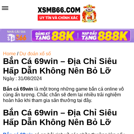
Home
/
Dự đoán xổ số
Bắn Cá 69win – Địa Chỉ Siêu
Hấp Dẫn Không Nên Bỏ Lỡ
Ngày : 31/08/2024
Bắn cá 69win
là một trong những game bắn cá online vô
cùng ấn tượng. Chắc chắn sẽ đem lại nhiều trải nghiệm
hoàn hảo khi tham gia săn thưởng tại đây.
Bắn Cá 69win – Địa Chỉ Siêu
Hấp Dẫn Không Nên Bỏ Lỡ