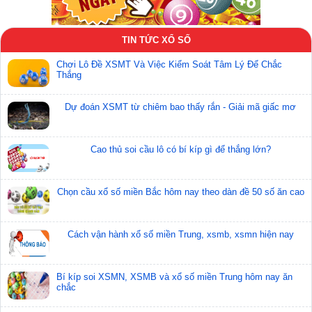
TIN TỨC XỔ SỐ
Chơi Lô Đề XSMT Và Việc Kiểm Soát Tâm Lý Để Chắc
Thắng
Dự đoán XSMT từ chiêm bao thấy rắn - Giải mã giấc mơ
Cao thủ soi cầu lô có bí kíp gì để thắng lớn?
Giao dịch hội viên tại 69win sẽ được mã hóa dưới dạng SSL
Chọn cầu xổ số miền Bắc hôm nay theo dàn đề 50 số ăn cao
tuyệt đối an toàn
Mức ưu đãi bắn cá 69win siêu khủng không
Cách vận hành xổ số miền Trung, xsmb, xsmn hiện nay
nên bỏ qua
Hội viên tìm tới trò chơi bắn cá đổi thưởng đều mong muốn
Bí kíp soi XSMN, XSMB và xổ số miền Trung hôm nay ăn
rinh thật nhiều tiền thưởng về túi. Và điều này chắc chắn sẽ
chắc
trở thành hiện thực bởi các chính sách ưu đãi lớn mà nhà
cái đã và đang triển khai. Từ sự kiện chương trình chào đón