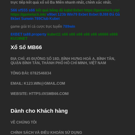
trực tiếp kết quả xổ số Ba Miền nhanh nhất, chính xác nhất.
S66
vf555
s66
kết quả bóng đá
kqbd
8xbet
https://gameluck.vip/
https://gameluck.ink/
v9bet
123b
Win79
8xbet
8xbet
BJ88 Đá Gà
8kbet
Sunwin
789Club
Kubet
game giải trí cá cược trực tuyến
789win
8XBET
ta88.property
kubet11
s66
s66
s66
s66
s66
s6666
s666
KU19NET
Xổ Số MB66
ĐỊA CHỈ: 45 ĐƯỜNG SỐ 18D, BÌNH HƯNG HOÀ A, BÌNH TÂN,
QUẬN BÌNH TÂN, THÀNH PHỐ HỒ CHÍ MINH, VIỆT NAM
TỔNG ĐÀI: 0782546834
EMAIL:
K123.WIN@GMAIL.COM
WEBSITE: HTTPS://XSMB66.COM/
Dành cho Khách hàng
VỀ CHÚNG TÔI
CHÍNH SÁCH VÀ ĐIỀU KHOẢN SỬ DỤNG