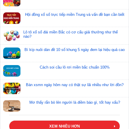
Hội đồng xổ số trực tiếp miền Trung và vấn đề bạn cần biết
Lô tô xổ số đài miền Bắc có cơ cấu giải thưởng như thế
nào?
Bí kíp nuôi dàn đề 10 số khung 5 ngày đem lại hiệu quả cao
Cách soi cầu lô rơi miền bắc chuẩn 100%
Bán xsmn ngày hôm nay có thật sự lãi nhiều như lời đồn?
Xem trực tiếp kết quả xổ số hôm nay trên Xổ Số KT
Trên đây là giải đáp lý do xổ số trực tiếp miền Nam hôm nay
Mơ thấy rắn bò lên người là điềm báo gì, tốt hay xấu?
được nhiều người ưa chuộng và những thông tin liên quan
mà chúng tôi muốn chia sẻ đến bạn. Hãy theo dõi Xổ Số KT
để cập nhật kết quả xổ số miền Nam,
kết quả xổ số miền
trung 30 ngày
và xổ số miền Bắc mới nhất nhé!
XEM NHIỀU HƠN