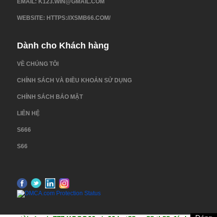
EMAIL:
K123.WIN@GMAIL.COM
WEBSITE: HTTPS://XSMB66.COM/
Dành cho Khách hàng
VỀ CHÚNG TÔI
CHÍNH SÁCH VÀ ĐIỀU KHOẢN SỬ DỤNG
CHÍNH SÁCH BẢO MẬT
LIÊN HỆ
S666
S66