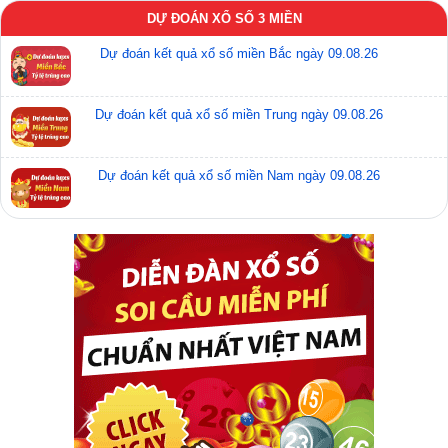
DỰ ĐOÁN XỔ SỐ 3 MIỀN
Dự đoán kết quả xổ số miền Bắc ngày 09.08.26
Dự đoán kết quả xổ số miền Trung ngày 09.08.26
Dự đoán kết quả xổ số miền Nam ngày 09.08.26
Xổ số miền Nam có cơ cấu giải thưởng hấp dẫn
Cơ cấu giải thưởng hấp dẫn
Bình quân mỗi ngày miền Nam tiêu thụ gần 95% số lượng
vé, có 11.565 giải thưởng được trao cho các chủ nhân vé
trúng.
Đài miền Nam có 3-4 đài mở thưởng trong ngày, nên ngày
nào cũng nghe đài miền Nam có người trúng số độc đắc 2 tỷ
đồng. Chính vì giải thưởng hấp dẫn, cách chơi đơn giản
nên xổ số miền Nam rất phát triển.
Những giải thưởng bạn có thể nhận được khi dự thưởng vé