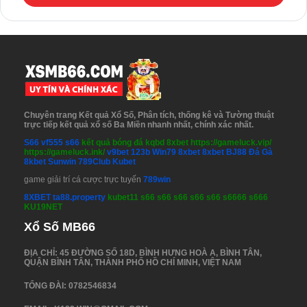
Có thể bạn quan tâm
S666 Casino – Sân Chơi Live Casino Đẳng Cấp Số 1 Tại Nhà Cái
S666
Bắn Cá Ăn Tiền Tại Nhà Cái 88ee – Trải nghiệm game đổi
thưởng hấp dẫn
Xì Dách S66 tại nhà cái S66 – Hướng dẫn chi tiết và thú vị
Chuyên trang Kết quả Xổ Số, Phân tích, thống kê và Tường thuật
trực tiếp kết quả xổ số Ba Miền nhanh nhất, chính xác nhất.
S66
vf555
s66
kết quả bóng đá
kqbd
8xbet
https://gameluck.vip/
https://gameluck.ink/
v9bet
123b
Win79
8xbet
8xbet
BJ88 Đá Gà
8kbet
Sunwin
789Club
Kubet
game giải trí cá cược trực tuyến
789win
8XBET
ta88.property
kubet11
s66
s66
s66
s66
s66
s6666
s666
KU19NET
Xổ Số MB66
ĐỊA CHỈ: 45 ĐƯỜNG SỐ 18D, BÌNH HƯNG HOÀ A, BÌNH TÂN,
QUẬN BÌNH TÂN, THÀNH PHỐ HỒ CHÍ MINH, VIỆT NAM
TỔNG ĐÀI: 0782546834