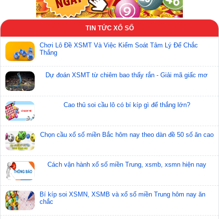
Bước 2: Vào trò chơi yêu thích
Sau khi người chơi đã hoàn tất bước đăng nhập vào tài
TIN TỨC XỔ SỐ
khoản nhà cái S666 theo hướng dẫn. Người chơi sẽ thấy
trên trang chủ có rất nhiều danh mục trò chơi hấp dẫn khác
Chơi Lô Đề XSMT Và Việc Kiểm Soát Tâm Lý Để Chắc
nhau. Tùy theo sự yêu thích trải nghiệm, người chơi có thể
Thắng
lựa chọn sảnh game cá cược phù hợp như game bài, cá
cược thể thao, xổ số,…
Dự đoán XSMT từ chiêm bao thấy rắn - Giải mã giấc mơ
Các sảnh trò chơi này đều được thiết kế với hệ thống đồ
họa bắt mắt, tính năng hiện đại giúp người chơi dễ dàng
tiếp cận và đặt cược. Người chơi chỉ cần lựa chọn trò chơi,
Cao thủ soi cầu lô có bí kíp gì để thắng lớn?
đặt cược theo nhu cầu là
Bước 3: Hướng dẫn chơi và nhận thưởng dễ
Chọn cầu xổ số miền Bắc hôm nay theo dàn đề 50 số ăn cao
dàng trên S666
Sau khi đặt cược, người chơi sẽ phải đợi kết quả từ nhà
Cách vận hành xổ số miền Trung, xsmb, xsmn hiện nay
cái. Mỗi trò chơi có tỷ lệ trả thưởng khác nhau, vì vậy, người
chơi cần làm quen với các tỷ lệ này để biết nếu họ sẽ nhận
được số tiền tương ứng hay không.
Bí kíp soi XSMN, XSMB và xổ số miền Trung hôm nay ăn
chắc
Nếu người chơi chiến thắng, nhà cái S666 sẽ trả thưởng
theo tỷ lệ cược ban đầu để người chơi có thể rút tiền thắng