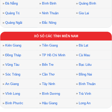
Giống như nhiều nhà cái khác, hình thức đặt cược tại S666
Đà Nẵng
Bình Định
Quảng Bình
không có nhiều sự khác biệt quá lớn. Đầu tiên, người chơi
cần truy cập vào đường link chính thức của nhà cái (chú ý
Quảng Trị
Ninh Thuận
Gia Lai
tránh xa những đường link giả mạo, lừa đảo). Tiếp đến,
người chơi sẽ nhấn vào ô “Đăng nhập” và điền thông tin về
Quảng Ngãi
Đắc Nông
tài khoản cùng với mật khẩu đang sử dụng.
Nếu chưa có tài khoản, người chơi có thể tạo tài khoản
XỔ SỐ CÁC TỈNH MIỀN NAM
bằng cách nhấp chuột vào mục “Đăng ký”. Sau đó, hệ thống
sẽ yêu cầu người chơi điền những thông tin chính xác và
Kiên Giang
Tiền Giang
Đà Lạt
đầy đủ để tham gia cách chơi S666, bao gồm:
Đồng Tháp
TP Hồ Chí Minh
Cà Mau
Tên người dùng: Người chơi cần điền thông tin tên tài
khoản với tối đa từ 8 đến 20 ký tự. Nên lựa chọn tên dễ
Vũng Tàu
Bến Tre
Bạc Liêu
ghi nhớ để thuận tiện hơn trong quá trình đăng nhập
sau này.
Sóc Trăng
Cần Thơ
Đồng Nai
Mật khẩu: Bao gồm ít nhất 8 ký tự chữ và số để đảm bảo
độ bảo mật cao, tránh bị hacker lấy cắp tài khoản.
An Giang
Tây Ninh
Bình Thuận
Số điện thoại: SĐT khi điền phải chính xác và chính chủ
để sử dụng cho mục đích xác nhận thông tin người
Vĩnh Long
Bình Dương
Trà Vinh
dùng.
Email: Nhận thông báo về khuyến mãi và những thông
Bình Phước
Hậu Giang
Long An
tin khác qua hòm thư mail của bạn.