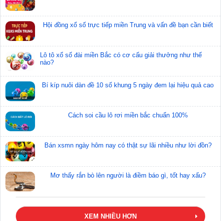
Nằm mơ thấy mình ăn trứng luộc đánh đề con 05 – 65
Nằm ngủ mà thấy trứng vàng thì nên đánh nhanh: 28-
Hội đồng xổ số trực tiếp miền Trung và vấn đề bạn cần biết
33.
Hi vọng những thông tin về việc nằm mơ
nhặt được trứng
gà đánh con gì
phân tích trên đây có thể giúp bạn hiểu
Lô tô xổ số đài miền Bắc có cơ cấu giải thưởng như thế
được số lượng trứng và điềm báo tốt xấu. Thường xuyên
nào?
theo dõi những giấc mơ bí ẩn đã được giải mã
Bí kíp nuôi dàn đề 10 số khung 5 ngày đem lại hiệu quả cao
Có thể bạn quan tâm
Giải đáp: Nằm mơ thấy con cọp đánh số mấy dễ trúng lớn?
Cách soi cầu lô rơi miền bắc chuẩn 100%
Soi Cầu 247 – Những Điểm Nổi Bật Dành Cho Người Chơi.
Soi Cầu 888 – Ưu Điểm Vượt Trội Cho Cược Thủ Khi Tìm Số
Bán xsmn ngày hôm nay có thật sự lãi nhiều như lời đồn?
Mơ thấy rắn bò lên người là điềm báo gì, tốt hay xấu?
XEM NHIỀU HƠN