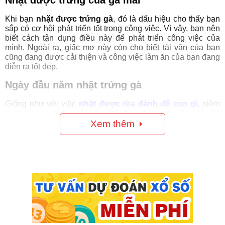
Nhặt được trứng của gà mái
Khi bạn
nhặt được trứng gà
, đó là dấu hiệu cho thấy bạn
sắp có cơ hội phát triển tốt trong công việc. Vì vậy, bạn nên
biết cách tận dụng điều này để phát triển công việc của
mình. Ngoài ra, giấc mơ này còn cho biết tài vận của bạn
cũng đang được cải thiện và công việc làm ăn của bạn đang
diễn ra tốt đẹp.
Ngày đầu năm nhặt trứng gà
Giống như với việc
nhặt được rùa đánh đề con gì
, n
iềm
vui bất ngờ sẽ đến với bạn. Đặc biệt là khi nói đến tiền. Có
thể bạn sẽ có một mối quan hệ hợp tác kinh doanh lớn,
Xem thêm
hoặc bạn sắp thu được lợi nhuận đáng kể trong công việc
kinh doanh của mình.
Nhặt trứng ngày mùng 1
Ngày mồng 1 tết nếu bạn
nhặt được trứng gà
thì đó là một
dấu hiệu tốt. Khi bạn nhìn thấy
nhặt nhiều trứng gà
, điều
đó cho thấy bạn đang có một sự nghiệp mà nhiều người mơ
ước. Trong những năm tới, vấn đề tài chính của bạn sẽ
được cải thiện và giúp bạn có một cuộc sống viên mãn hơn.