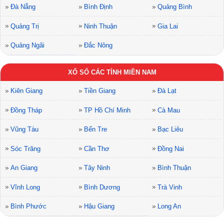
Đà Nẵng
Bình Định
Quảng Bình
gian tới. Tất cả những khó khăn của quá khứ sẽ sớm qua.
Ngoài ra, nhiều niềm vui và điều tốt đẹp có thể xảy đến bất
Quảng Trị
Ninh Thuận
Gia Lai
ngờ, đặc biệt là về tiền bạc.
Nằm mơ thấy nhặt được trứng cho thấy bạn có khả năng sẽ
Quảng Ngãi
Đắc Nông
hợp tác làm ăn lớn nào đó, hoặc bạn sẽ sớm thu được lợi
nhuận đáng kể trong công việc kinh doanh của mình.
XỔ SỐ CÁC TỈNH MIỀN NAM
Mơ thấy nhặt được nhiều trứng
Kiên Giang
Tiền Giang
Đà Lạt
Giải nghĩa giấc mơ cho bạn biết rằng thấy điều này không
phải là xấu mà là một giấc mơ tốt. Sẽ không lâu nữa bạn sẽ
Đồng Tháp
TP Hồ Chí Minh
Cà Mau
đạt được vị trí mà bạn đã chiến đấu. Nhờ vượng khí này mà
cuộc sống của bạn trở nên giàu có, sung túc hơn trước rất
Vũng Tàu
Bến Tre
Bạc Liêu
nhiều
Sóc Trăng
Cần Thơ
Đồng Nai
Mơ thấy nhặt được 2 quả trứng
An Giang
Tây Ninh
Bình Thuận
Giấc mơ nhặt được 2 quả trứng là giấc mơ mang đến cho
bạn một tin vui, cho thấy những nỗ lực của bạn sắp đơm
Vĩnh Long
Bình Dương
Trà Vinh
hoa kết trái. Hãy mơ ước rằng lần sau bạn sẽ rất may mắn.
Có vẻ như những khó khăn trước đây của bạn sẽ sớm qua
Bình Phước
Hậu Giang
Long An
đi.