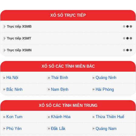
XỔ SỐ TRỰC TIẾP
Trực tiếp XSMB
Trực tiếp XSMT
Trực tiếp XSMN
XỔ SỐ CÁC TỈNH MIỀN BẮC
Hà Nội
Thái Bình
Quảng Ninh
Bắc Ninh
Nam Định
Hải Phòng
nhặt được trứng gà đánh con gì
Mơ thấy nhặt trứng
XỔ SỐ CÁC TỈNH MIỀN TRUNG
Theo
sổ mơ giải mã lô đề 247
, nằm mơ thấy
nhặt được
Kon Tum
Khánh Hòa
Thừa Thiên Huế
trứng gà đánh con gì
là một giấc mơ tốt lành, cho thấy sự
chăm chỉ và nỗ lực của bạn đã được đền đáp xứng đáng.
Phú Yên
Đắk Lắk
Quảng Nam
Giấc mơ cũng chỉ ra rằng bạn sẽ rất may mắn trong thời