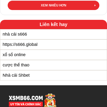
Cách Chơi Bài Liêng – Hướng Dẫn Cược Và Chiến Lược Hiệu
XEM NHIỀU HƠN
Quả
Cách Đọc Bài Và Đoán Chỗ Khó Trong Tiến Lên Miền Nam
Soi Cầu VN88 – Bí Quyết Chơi Slot Hiệu Quả, Nhân Đôi Cơ Hội
Trúng Lớn
Liên kết hay
nhà cái s666
https://s666.global
xổ số online
cược thể thao
Nhà cái Shbet