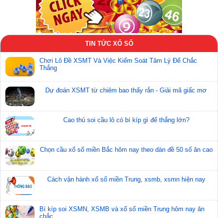
TIN TỨC XỔ SỐ
Chơi Lô Đề XSMT Và Việc Kiểm Soát Tâm Lý Để Chắc
Hướng dẫn cách để xem bóng đá mượt tại địa chỉ Colatv
Thắng
xem bong da
Để có thể theo dõi và nhận thông tin mới nhất về bóng đá,
Dự đoán XSMT từ chiêm bao thấy rắn - Giải mã giấc mơ
người dùng có thể cài đặt ứng dụng Colatv xem bong da
trên thiết bị di động của mình hoặc thực hiện các bước đơn
giản sau:
Cao thủ soi cầu lô có bí kíp gì để thắng lớn?
Bước 1: Đảm bảo sử dụng thiết bị kết nối internet với
đường truyền ổn định.
Chọn cầu xổ số miền Bắc hôm nay theo dàn đề 50 số ăn cao
Bước 2: Mở trình duyệt web trên thiết bị và truy cập vào
trang chủ của Colatv xem bong da.
Bước 3: Tìm kiếm trận đấu bóng đá mà bạn quan tâm
và bắt đầu tận hưởng.
Cách vận hành xổ số miền Trung, xsmb, xsmn hiện nay
Cùng những lưu ý quan trọng khi xem bóng đá trực tuyến
trên Colatv xem bong da:
Bí kíp soi XSMN, XSMB và xổ số miền Trung hôm nay ăn
chắc