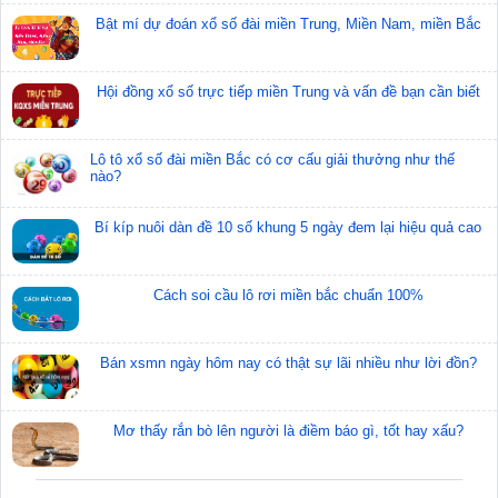
Thay đổi DNS sang DNS công cộng của Google: Một số
Bật mí dự đoán xổ số đài miền Trung, Miền Nam, miền Bắc
máy chủ DNS do các nhà mạng cung cấp có thể chặn
các URL không rõ nguồn gốc khi bạn cố gắng truy cập.
Do đó, việc thay đổi DNS sang DNS công cộng của
Google có thể giúp bạn truy cập vào Colatv xem bong
Hội đồng xổ số trực tiếp miền Trung và vấn đề bạn cần biết
da dễ dàng hơn.
Sử dụng các ứng dụng lấy link và tải về máy: Bạn cũng
có thể sử dụng các ứng dụng như Acestream hoặc
Lô tô xổ số đài miền Bắc có cơ cấu giải thưởng như thế
Sopcast để lấy link trực tiếp từ Colatv xem bong da và
nào?
xem bóng đá trực tuyến. Đơn giản chỉ cần sao chép link
bị chặn và dán vào ô tương ứng trong ứng dụng, bạn sẽ
Bí kíp nuôi dàn đề 10 số khung 5 ngày đem lại hiệu quả cao
có thể thưởng thức trận đấu với chất lượng tốt mà
không gặp phải sự cản trở.
Lời kết
Cách soi cầu lô rơi miền bắc chuẩn 100%
Bài viết này đã tổng hợp và chia sẻ đầy đủ thông tin về trang
Bán xsmn ngày hôm nay có thật sự lãi nhiều như lời đồn?
web xem bóng đá trực tuyến Colatv xem bong da. Để
thưởng thức những trận bóng yêu thích với chất lượng siêu
cao. Hãy truy cập ngay vào trang web https://colatv.biz/ để
trải nghiệm trực tiếp.
Mơ thấy rắn bò lên người là điềm báo gì, tốt hay xấu?
Có thể bạn quan tâm