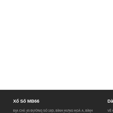
áy đã về hôm qua là
01 – 95
Lô rơi các nháy là
38 – 95 – 89 –
 được đánh nhiều nhất hôm nay:
69
Soi cầu bạch thủ lô Miền Bắc hôm nay
1/03/2026 : Xem các con lô đẹp trong
 dự đoán lô tô Miền Bắc theo kết quả XSMB kỳ
ô tô XSMB hôm nay được soi theo cầu dự đoán có quy luật
ng xuyên được dự đoán trong những ngày gần đây nhất:
ảng soi bạch thủ loto XSMB hôm nay 01/03/2026
Xổ Số MB66
Dà
ân tích và soi cầu đầu đuôi xổ số Miền Bắc
ng dự đoán:
ĐỊA CHỈ: 45 ĐƯỜNG SỐ 18D, BÌNH HƯNG HOÀ A, BÌNH
VỀ 