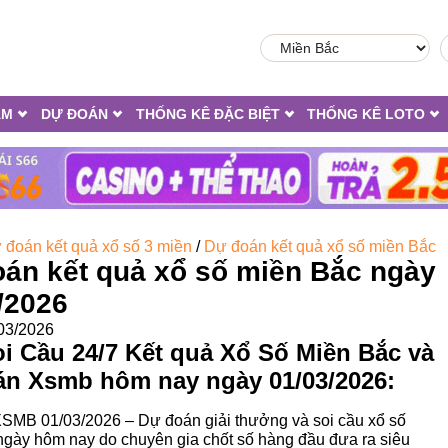
AM
DỰ ĐOÁN
THỐNG KÊ ĐẶC BIỆT
THỐNG KÊ LOTO
 đoán kết quả xổ số 3 miền
/
Dự đoán kết quả xổ số miền Bắc
án kết quả xổ số miền Bắc ngày
/2026
/03/2026
oi Cầu 24/7 Kết quả Xổ Số Miền Bắc và
án Xsmb hôm nay ngày 01/03/2026:
SMB 01/03/2026 – Dự đoán giải thưởng và soi cầu xổ số
gày hôm nay do chuyên gia chốt số hàng đầu đưa ra siêu