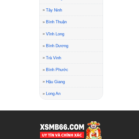
🤑 Lô 2 nh
Tây Ninh
32
Bình Thuận
🤑 Cặp lô
Vĩnh Long
🌟 4. 
ngày 0
Bình Dương
ngày:
Trà Vinh
Cầu soi
Bình Phước
trước:
Hậu Giang
Bạch thủ l
chạy thườ
Long An
B
Bảng ph
theo bả