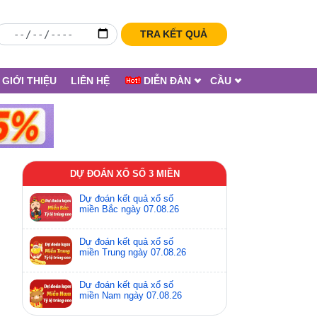
TRA KẾT QUẢ
GIỚI THIỆU
LIÊN HỆ
DIỄN ĐÀN
CẦU
DỰ ĐOÁN XỔ SỐ 3 MIỀN
Dự đoán kết quả xổ số
miền Bắc ngày 07.08.26
Dự đoán kết quả xổ số
miền Trung ngày 07.08.26
Dự đoán kết quả xổ số
miền Nam ngày 07.08.26