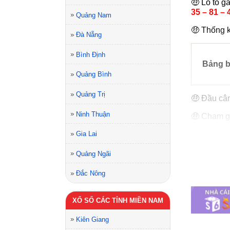
🤑 Lô tô g
35 – 81 – 
Quảng Nam
🤑 Thống k
Đà Nẵng
Bình Định
Bảng b
Quảng Bình
Quảng Trị
🤑 Đầu câm
Ninh Thuận
🤑 Chạm g
🤑 2 số cu
Gia Lai
🤑 Tần suất
Quảng Ngãi
Đắc Nông
Bảng th
XỔ SỐ CÁC TỈNH MIỀN NAM
🌟 3. 
Kiên Giang