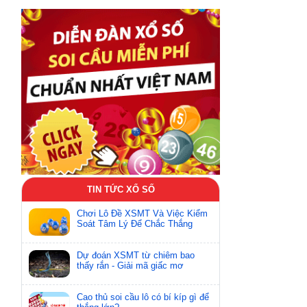
TIN TỨC XỔ SỐ
Chơi Lô Đề XSMT Và Việc Kiểm
Soát Tâm Lý Để Chắc Thắng
Dự đoán XSMT từ chiêm bao
thấy rắn - Giải mã giấc mơ
Cao thủ soi cầu lô có bí kíp gì để