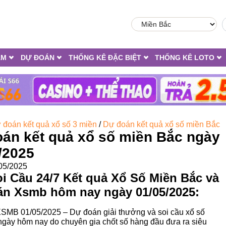
AM
DỰ ĐOÁN
THỐNG KÊ ĐẶC BIỆT
THỐNG KÊ LOTO
 đoán kết quả xổ số 3 miền
/
Dự đoán kết quả xổ số miền Bắc
án kết quả xổ số miền Bắc ngày
/2025
/05/2025
oi Cầu 24/7 Kết quả Xổ Số Miền Bắc và
án Xsmb hôm nay ngày 01/05/2025:
SMB 01/05/2025 – Dự đoán giải thưởng và soi cầu xổ số
gày hôm nay do chuyên gia chốt số hàng đầu đưa ra siêu