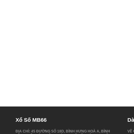
áy đã về hôm qua là
61 – 82
Lô rơi các nháy là
82 – 01 – 96 –
 được đánh nhiều nhất hôm nay:
39
Soi cầu bạch thủ lô Miền Bắc hôm nay
1/05/2025 : Xem các con lô đẹp trong
 dự đoán lô tô Miền Bắc theo kết quả XSMB kỳ
ô tô XSMB hôm nay được soi theo cầu dự đoán có quy luật
ng xuyên được dự đoán trong những ngày gần đây nhất:
ảng soi bạch thủ loto XSMB hôm nay 01/05/2025
Xổ Số MB66
Dà
ân tích và soi cầu đầu đuôi xổ số Miền Bắc
ng dự đoán:
ĐỊA CHỈ: 45 ĐƯỜNG SỐ 18D, BÌNH HƯNG HOÀ A, BÌNH
VỀ 