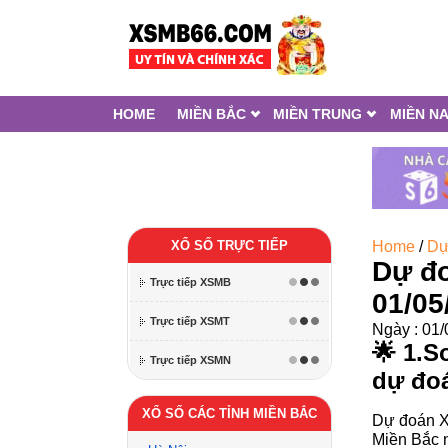
HOME
MIỀN BẮC
MIỀN TRUNG
MIỀN N
XỔ SỐ TRỰC TIẾP
Home
/
Dự
Dự đo
Trực tiếp XSMB
01/05
Trực tiếp XSMT
Ngày : 01
🌟 1.S
Trực tiếp XSMN
dự đo
XỔ SỐ CÁC TỈNH MIỀN BẮC
Dự đoán X
Miền Bắc n