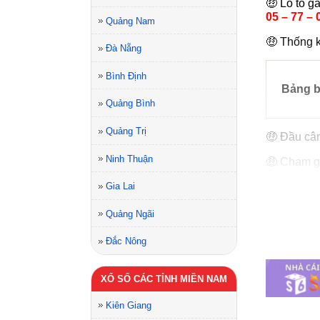
🤑 Lô tô g
05 – 77 – 
Quảng Nam
🤑 Thống k
Đà Nẵng
Bình Định
Bảng b
Quảng Bình
Quảng Trị
🤑 Đầu câm
Ninh Thuận
🤑 Chạm g
🤑 2 số cu
Gia Lai
🤑 Tần suất
Quảng Ngãi
Đắc Nông
Bảng th
XỔ SỐ CÁC TỈNH MIỀN NAM
🌟 3. 
Kiên Giang