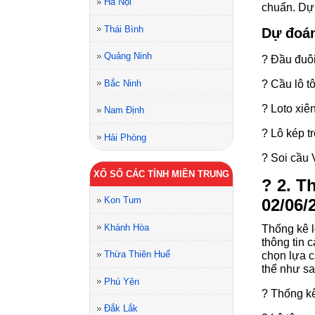
Hà Nội
chuẩn.
Dự 
Thái Bình
Dự đoán
Quảng Ninh
? Đầu đuô
Bắc Ninh
? Cầu lô t
? Loto xiê
Nam Định
? Lô kép 
Hải Phòng
? Soi cầu 
XỔ SỐ CÁC TỈNH MIỀN TRUNG
? 2. T
Kon Tum
02/06/
Khánh Hòa
Thống kê l
thông tin 
Thừa Thiên Huế
chọn lựa c
thể như sa
Phú Yên
? Thống kê
Đắk Lắk