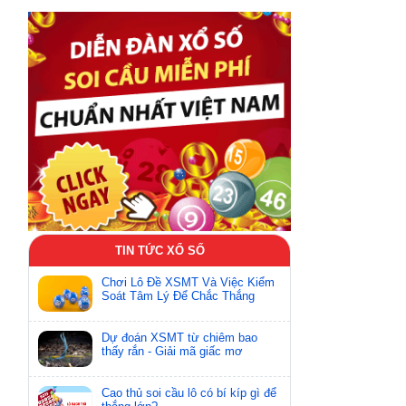
TIN TỨC XỔ SỐ
Chơi Lô Đề XSMT Và Việc Kiểm
Soát Tâm Lý Để Chắc Thắng
Dự đoán XSMT từ chiêm bao
thấy rắn - Giải mã giấc mơ
Cao thủ soi cầu lô có bí kíp gì để