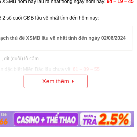
n XSMB hôm nay lâu ra nhất trong ngày hôm nay:
94 – 19 – 45
 2 số cuối GĐB lâu về nhất tính đến hôm nay:
ạch thủ đề XSMB lâu về nhất tính đến ngày 02/06/2024
, đít (đuôi) lô câm
n đặc biệt Miền Bắc lâu chưa về:
61 – 09 – 55
i giải đặc biệt Miền Bắc về theo tuần:
50 – 72
Xem thêm
lô tô:
am khảo tần suất lô tô XSMB hôm nay ngày 02/06/2024
ác cặp số lô tô được anh em chơi