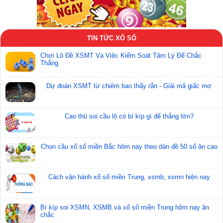
ngày gần đây nhất:
Bảng soi bạch thủ loto XSMB hôm nay 02/08/2023
TIN TỨC XỔ SỐ
Chơi Lô Đề XSMT Và Việc Kiểm Soát Tâm Lý Để Chắc
Bảng phân tích và soi cầu đầu đuôi xổ số
Thắng
Miền Bắc theo bảng dự đoán:
Dự đoán XSMT từ chiêm bao thấy rắn - Giải mã giấc mơ
Soi cầu ghép số cuối giải hàng ngày 1 dự đoán hôm nay
Miền Bắc bạch thủ về
16
, tần suất lô rơi là 52 lần trong 30
ngày gần đây.
Cao thủ soi cầu lô có bí kíp gì để thắng lớn?
Soi Cầu dự đoán kẹp con số xuất hiện trong ngày hôm nay
là
33
Chọn cầu xổ số miền Bắc hôm nay theo dàn đề 50 số ăn cao
Kết luận: dự đoán soi cầu bạch thủ lô tô xổ số Miền Bắc
hôm nay dễ về nhất là con số
21
.
Cách vận hành xổ số miền Trung, xsmb, xsmn hiện nay
Soi cầu dự đoán lô tô 2 nháy hôm nay ngày
02/08/2023:
Bí kíp soi XSMN, XSMB và xổ số miền Trung hôm nay ăn
Lô tô về 2 nháy được xác định và đưa ra dựa vào vị trí tạo
chắc
cầu về lô ra 2 lần gần nhất hoặc về xuôi cùng lộn vào ngày