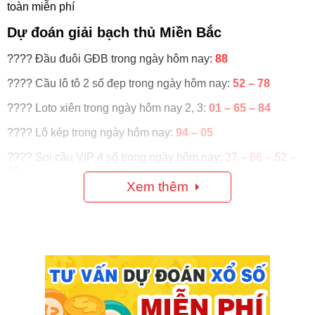
toàn miễn phí
Dự đoán giải bạch thủ Miền Bắc
???? Đầu đuôi GĐB trong ngày hôm nay:
88
???? Cầu lô tô 2 số đẹp trong ngày hôm nay:
52 – 78
???? Loto xiên trong ngày hôm nay 2, 3:
01 – 65 – 84
???? Lô kép trong ngày hôm nay:
94 – 05
???? Soi cầu VIP 4 số trong ngày hôm nay:
37 – 66 – 52 –
00
Xem thêm
???? 2. Thống kê lô tô Miền Bắc
hôm nay ngày 02/08/2023:
Thống kê lô tô Miền Bắc đưa ra cho người chơi các con số
may mắn, thông tin các cặp số lô tô đã về gần đây hỗ trợ cho
các bạn trong việc chọn lựa cặp số may mắn ngày
02/08/2023 với cơ hội trúng giải cao, cụ thể như sau:
???? Thống kê cặp lô đẹp Miền Bắc về nhiều trong ngày