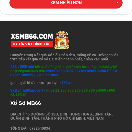
XEM NHIỀU HƠN
Chuyên trang Kết quả Xổ Số, Phân tích, thống kê và Tường thuật
trực tiếp kết quả xổ số Ba Miền nhanh nhất, chính xác nhất.
S66
vf555
s66
kết quả bóng đá
kqbd
8xbet
https://gameluck.vip/
https://gameluck.ink/
v9bet
123b
Win79
8xbet
8xbet
BJ88 Đá Gà
8kbet
Sunwin
789Club
Kubet
game giải trí cá cược trực tuyến
789win
8XBET
ta88.property
kubet11
s66
s66
s66
s66
s66
s6666
s666
KU19NET
Xổ Số MB66
ĐỊA CHỈ: 45 ĐƯỜNG SỐ 18D, BÌNH HƯNG HOÀ A, BÌNH TÂN,
QUẬN BÌNH TÂN, THÀNH PHỐ HỒ CHÍ MINH, VIỆT NAM
TỔNG ĐÀI: 0782546834