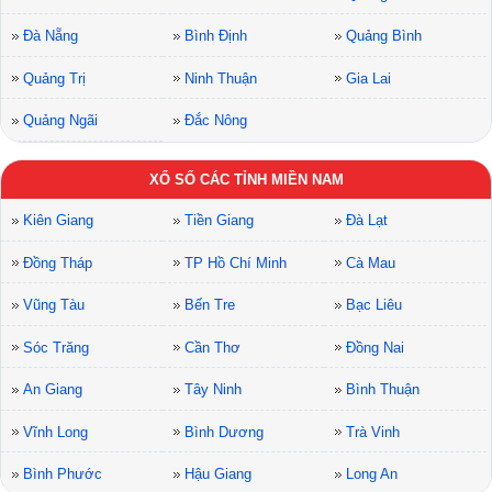
chơi nhiều nhất hôm nay 03/06/2025:
Đà Nẵng
Bình Định
Quảng Bình
Dưới đây là tất cả số tổng hợp top các cặp loto được nhiều
Quảng Trị
Ninh Thuận
Gia Lai
người lựa chọn chơi nhiều nhất trên cơ sở soi cầu XSMB
ngày 03/06/2025 chạy nhiều ngày, xác định vị trí số đầu tiên
Quảng Ngãi
Đắc Nông
của giải đặc biệt là 0 đến tới số cuối cùng của giải 7 là vị trí
106. các bạn có thể kết hợp với những dự đoán ở trên đó để
lựa chọn cho mình cặp số đẹp nhất để chơi cho hôm nay
XỔ SỐ CÁC TỈNH MIỀN NAM
hoặc ngày mai anh em nhé:
Kiên Giang
Tiền Giang
Đà Lạt
🤑 Soi cầu lô chạy ăn 5 ngày liên tiếp:
19
Đồng Tháp
TP Hồ Chí Minh
Cà Mau
🤑 Cầu lô tại vị trí ăn 4 ngày liên tiếp:
77 – 93 – 13 – 66 – 97
🤑 Cầu lô tại vị trí ăn 3 ngày liên tiếp:
Vũng Tàu
Bến Tre
Bạc Liêu
Sóc Trăng
Cần Thơ
Đồng Nai
bảng tham khảo Cầu động chạy liên tục trong 3 ngày
đến 03/06/2025
An Giang
Tây Ninh
Bình Thuận
Vĩnh Long
Bình Dương
Trà Vinh
Những vị trí có lô tô chạy về ba ngày trở lên trên bảng
thường có khả năng chạy tiếp thêm vài ngày, vì thế anh em
Bình Phước
Hậu Giang
Long An
có thể chọn cho mình một trong những cặp số trên để nuôi