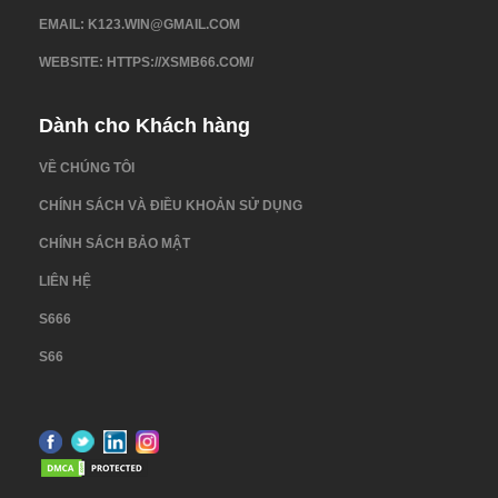
EMAIL:
K123.WIN@GMAIL.COM
WEBSITE: HTTPS://XSMB66.COM/
Dành cho Khách hàng
VỀ CHÚNG TÔI
CHÍNH SÁCH VÀ ĐIỀU KHOẢN SỬ DỤNG
CHÍNH SÁCH BẢO MẬT
LIÊN HỆ
S666
S66