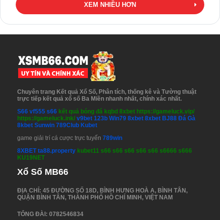
XEM NHIỀU HƠN
Chuyên trang Kết quả Xổ Số, Phân tích, thống kê và Tường thuật
trực tiếp kết quả xổ số Ba Miền nhanh nhất, chính xác nhất.
S66
vf555
s66
kết quả bóng đá
kqbd
8xbet
https://gameluck.vip/
https://gameluck.ink/
v9bet
123b
Win79
8xbet
8xbet
BJ88 Đá Gà
8kbet
Sunwin
789Club
Kubet
game giải trí cá cược trực tuyến
789win
8XBET
ta88.property
kubet11
s66
s66
s66
s66
s66
s6666
s666
KU19NET
Xổ Số MB66
ĐỊA CHỈ: 45 ĐƯỜNG SỐ 18D, BÌNH HƯNG HOÀ A, BÌNH TÂN,
QUẬN BÌNH TÂN, THÀNH PHỐ HỒ CHÍ MINH, VIỆT NAM
TỔNG ĐÀI: 0782546834