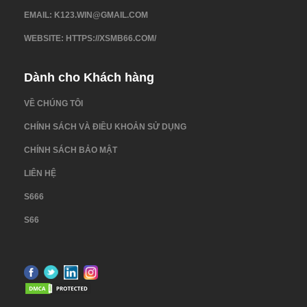
EMAIL:
K123.WIN@GMAIL.COM
WEBSITE: HTTPS://XSMB66.COM/
Dành cho Khách hàng
VỀ CHÚNG TÔI
CHÍNH SÁCH VÀ ĐIỀU KHOẢN SỬ DỤNG
CHÍNH SÁCH BẢO MẬT
LIÊN HỆ
S666
S66