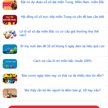
Bật mí dự đoán xổ số đài miền Trung, Miền Nam, miền Bắc
Lưu ý:
Các dự đoán
trên đây của xổ số Miền Bắc
03/12/2023 chỉ mang tính chất tham khảo,cảm ơn các
bạn đã tin tưởng
xsmb66
. Chúc các bạn may mắn!
Hội đồng xổ số trực tiếp miền Trung và vấn đề bạn cần biết
Có thể bạn quan tâm
Dự đoán kết quả xổ số miền Trung ngày 07/08/2026
Lô tô xổ số đài miền Bắc có cơ cấu giải thưởng như thế
nào?
Dự đoán kết quả xổ số miền Nam ngày 07/08/2026
Dự đoán kết quả xổ số miền Bắc ngày 07/08/2026
Bí kíp nuôi dàn đề 10 số khung 5 ngày đem lại hiệu quả cao
Cách soi cầu lô rơi miền bắc chuẩn 100%
Bán xsmn ngày hôm nay có thật sự lãi nhiều như lời đồn?
Mơ thấy rắn bò lên người là điềm báo gì, tốt hay xấu?