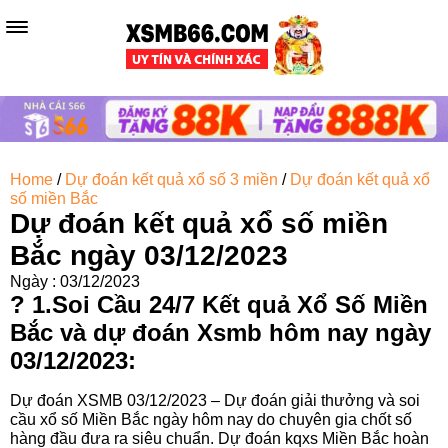
Home
/
Dự đoán kết quả xổ số 3 miền
/
Dự đoán kết quả xổ
số miền Bắc
Dự đoán kết quả xổ số miền
Bắc ngày 03/12/2023
Ngày : 03/12/2023
? 1.Soi Cầu 24/7 Kết quả Xổ Số Miền
Bắc và dự đoán Xsmb hôm nay ngày
03/12/2023:
Dự đoán XSMB 03/12/2023 – Dự đoán giải thưởng và soi
cầu xổ số Miền Bắc ngày hôm nay do chuyên gia chốt số
hàng đầu đưa ra siêu chuẩn.
Dự đoán kqxs Miền Bắc
hoàn