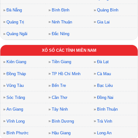
chơi nhiều nhất hôm nay 03/12/2023:
Đà Nẵng
Bình Định
Quảng Bình
Dưới đây là tất cả số tổng hợp top các cặp loto được nhiều
Quảng Trị
Ninh Thuận
Gia Lai
người lựa chọn chơi nhiều nhất trên cơ sở soi cầu XSMB
ngày 03/12/2023 chạy nhiều ngày, xác định vị trí số đầu tiên
Quảng Ngãi
Đắc Nông
của giải đặc biệt là 0 đến tới số cuối cùng của giải 7 là vị trí
106. các bạn có thể kết hợp với những dự đoán ở trên đó để
lựa chọn cho mình cặp số đẹp nhất để chơi cho hôm nay
XỔ SỐ CÁC TỈNH MIỀN NAM
hoặc ngày mai anh em nhé:
Kiên Giang
Tiền Giang
Đà Lạt
? Soi cầu lô chạy ăn 5 ngày liên tiếp:
02
Đồng Tháp
TP Hồ Chí Minh
Cà Mau
? Cầu lô tại vị trí ăn 4 ngày liên tiếp:
12 – 41 – 27 – 08 – 14
? Cầu lô tại vị trí ăn 3 ngày liên tiếp:
Vũng Tàu
Bến Tre
Bạc Liêu
Sóc Trăng
Cần Thơ
Đồng Nai
bảng tham khảo Cầu động chạy liên tục trong 3 ngày
đến 03/12/2023
An Giang
Tây Ninh
Bình Thuận
Vĩnh Long
Bình Dương
Trà Vinh
Những vị trí có lô tô chạy về ba ngày trở lên trên bảng
thường có khả năng chạy tiếp thêm vài ngày, vì thế anh em
Bình Phước
Hậu Giang
Long An
có thể chọn cho mình một trong những cặp số trên để nuôi