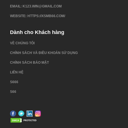
EMAIL:
K123.WIN@GMAIL.COM
WEBSITE: HTTPS://XSMB66.COM/
Dành cho Khách hàng
VỀ CHÚNG TÔI
CHÍNH SÁCH VÀ ĐIỀU KHOẢN SỬ DỤNG
CHÍNH SÁCH BẢO MẬT
LIÊN HỆ
S666
S66