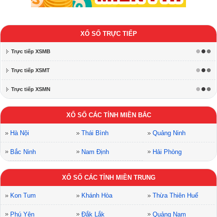
🤑 Lô tô gan XSMB hôm nay lâu ra nhất trong ngày hôm nay:
07 – 02 – 54 – 22 – 18
XỔ SỐ TRỰC TIẾP
🤑 Thống kê 2 số cuối GĐB lâu về nhất tính đến hôm nay:
Trực tiếp XSMB
Bảng bạch thủ đề XSMB lâu về nhất tính đến ngày
Trực tiếp XSMT
04/05/2026
Trực tiếp XSMN
🤑 Đầu câm , đít (đuôi) lô câm
XỔ SỐ CÁC TỈNH MIỀN BẮC
🤑 Chạm gan đặc biệt Miền Bắc lâu chưa về:
27 – 91 – 68
Hà Nội
Thái Bình
Quảng Ninh
🤑 2 số cuối giải đặc biệt Miền Bắc về theo tuần:
40 – 32
Bắc Ninh
Nam Định
Hải Phòng
🤑 Tần suất lô tô:
Bảng tham khảo tần suất lô tô XSMB hôm nay ngày
XỔ SỐ CÁC TỈNH MIỀN TRUNG
04/05/2026
Kon Tum
Khánh Hòa
Thừa Thiên Huế
🌟 3. Các cặp số lô tô được anh em
Phú Yên
Đắk Lắk
Quảng Nam