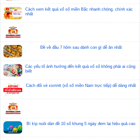
🤑 Nuôi lô hai nháy hôm nay:
68 – 52
Cách xem kết quả xổ số miền Bắc nhanh chóng, chính xác
nhất
🌟 5. Soi cầu dự đoán Vietlott ngày
04/05/2026:
Chốt số soi cầu Vietlott thứ tư hôm nay 04/05/2026
Đề về đầu 7 hôm sau đánh con gì dễ ăn nhất
Soi cầu và dự đoán Mega 6/45 hôm nay ngày 04/05/2026
🤑 Cặp số may mắn sẽ về:
05 – 53 – 96 – 67
Các yếu tố ảnh hưởng đến kết quả xổ số không phải ai cũng
biết
🤑 Thống kê cặp số về nhiều nhất trong 30 ngày:
24 – 98 –
34 – 65
Cách đổi vé xsmntt (xổ số miền Nam trực tiếp) dễ dàng nhất
🤑 Thống kê cặp số Jackpot về ít nhất trong 30 ngày:
06 – 32
– 16 – 13
Dự đoán soi cầu vip 3D hôm nay ngày 04/05/2026
🤑 Cặp số may mắn sẽ về:
88 – 98 – 62 – 95
Bí kíp nuôi dàn đề 10 số khung 5 ngày đem lại hiệu quả cao
🤑 Thống kê cặp số về nhiều nhất trong 30 ngày:
91 – 76 –
31 – 39