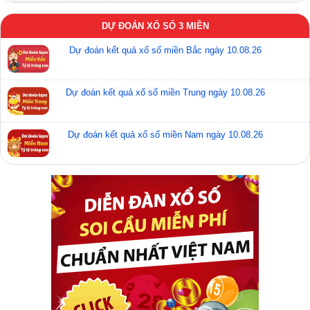
nhé.
DỰ ĐOÁN XỔ SỐ 3 MIỀN
Bạch thủ lô đẹp nhất hôm nay
Dự đoán kết quả xổ số miền Bắc ngày 10.08.26
🤑 Lô 2 nháy đã về hôm qua là
13 – 38
Lô rơi các nháy là
36
– 05 – 89 – 38
Dự đoán kết quả xổ số miền Trung ngày 10.08.26
🤑 Cặp lô được đánh nhiều nhất hôm nay:
79
🌟 4. Soi cầu bạch thủ lô Miền Bắc
Dự đoán kết quả xổ số miền Nam ngày 10.08.26
hôm nay ngày 04/05/2026 : Xem các
con lô đẹp trong ngày:
Cầu soi dự đoán lô tô Miền Bắc theo kết quả
XSMB kỳ trước:
Bạch thủ lô tô XSMB hôm nay được soi theo cầu dự đoán
có quy luật chạy thường xuyên được dự đoán trong những
ngày gần đây nhất:
Bảng soi bạch thủ loto XSMB hôm nay 04/05/2026