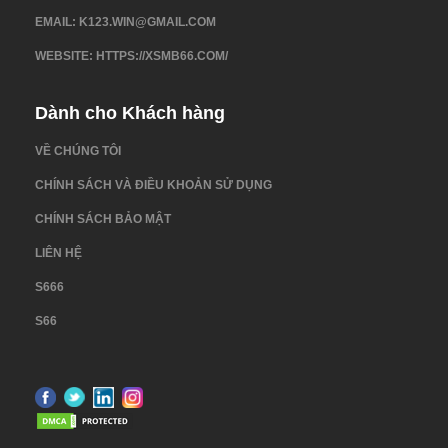
EMAIL:
K123.WIN@GMAIL.COM
WEBSITE: HTTPS://XSMB66.COM/
Dành cho Khách hàng
VỀ CHÚNG TÔI
CHÍNH SÁCH VÀ ĐIỀU KHOẢN SỬ DỤNG
CHÍNH SÁCH BẢO MẬT
LIÊN HỆ
S666
S66