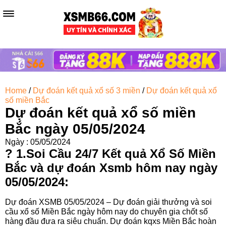
Home
/
Dự đoán kết quả xổ số 3 miền
/
Dự đoán kết quả xổ
số miền Bắc
Dự đoán kết quả xổ số miền
Bắc ngày 05/05/2024
Ngày : 05/05/2024
? 1.Soi Cầu 24/7 Kết quả Xổ Số Miền
Bắc và dự đoán Xsmb hôm nay ngày
05/05/2024:
Dự đoán XSMB 05/05/2024 – Dự đoán giải thưởng và soi
cầu xổ số Miền Bắc ngày hôm nay do chuyên gia chốt số
hàng đầu đưa ra siêu chuẩn.
Dự đoán kqxs Miền Bắc
hoàn