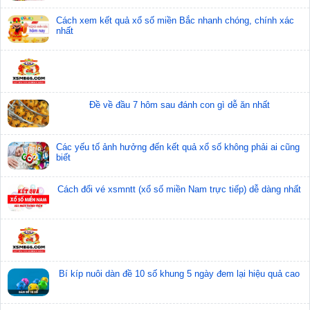
? Nuôi lô hai nháy hôm nay:
14 – 56
Cách xem kết quả xổ số miền Bắc nhanh chóng, chính xác
nhất
? 5. Soi cầu dự đoán Vietlott ngày
05/05/2024:
Chốt số soi cầu Vietlott thứ tư hôm nay 05/05/2024
Đề về đầu 7 hôm sau đánh con gì dễ ăn nhất
Soi cầu và dự đoán Mega 6/45 hôm nay ngày 05/05/2024
? Cặp số may mắn sẽ về:
60 – 46 – 97 – 01
Các yếu tố ảnh hưởng đến kết quả xổ số không phải ai cũng
biết
? Thống kê cặp số về nhiều nhất trong 30 ngày:
73 – 42 – 84
– 59
Cách đổi vé xsmntt (xổ số miền Nam trực tiếp) dễ dàng nhất
? Thống kê cặp số Jackpot về ít nhất trong 30 ngày:
79 – 55
– 04 – 79
Dự đoán soi cầu vip 3D hôm nay ngày 05/05/2024
? Cặp số may mắn sẽ về:
64 – 22 – 64 – 80
Bí kíp nuôi dàn đề 10 số khung 5 ngày đem lại hiệu quả cao
? Thống kê cặp số về nhiều nhất trong 30 ngày:
21 – 86 – 96
– 77