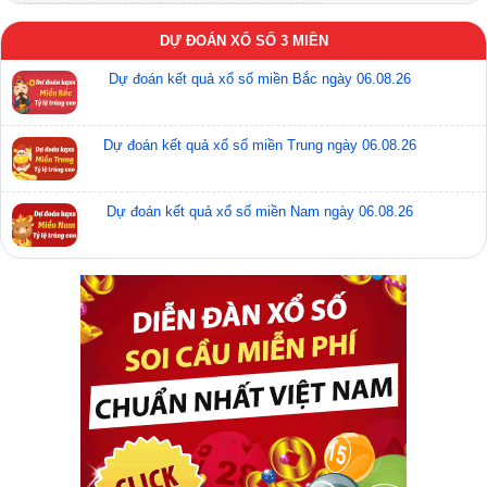
DỰ ĐOÁN XỔ SỐ 3 MIỀN
Dự đoán kết quả xổ số miền Bắc ngày 06.08.26
Dự đoán kết quả xổ số miền Trung ngày 06.08.26
Dự đoán kết quả xổ số miền Nam ngày 06.08.26
Bảng tham khảo tần suất lô tô XSMB hôm nay ngày
05/07/2023
???? 3. Các cặp số lô tô được anh
em chơi nhiều nhất hôm nay
05/07/2023:
Dưới đây là tất cả số tổng hợp top các cặp loto được nhiều
người lựa chọn chơi nhiều nhất trên cơ sở soi cầu XSMB
ngày 05/07/2023 chạy nhiều ngày, xác định vị trí số đầu tiên