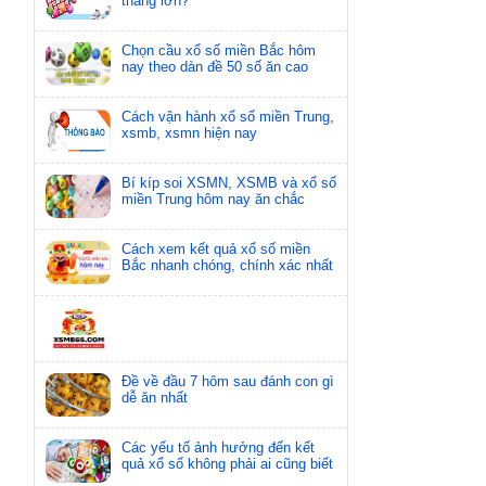
thắng lớn?
Chọn cầu xổ số miền Bắc hôm
nay theo dàn đề 50 số ăn cao
Cách vận hành xổ số miền Trung,
xsmb, xsmn hiện nay
Bí kíp soi XSMN, XSMB và xổ số
miền Trung hôm nay ăn chắc
Cách xem kết quả xổ số miền
Bắc nhanh chóng, chính xác nhất
Đề về đầu 7 hôm sau đánh con gì
dễ ăn nhất
Các yếu tố ảnh hưởng đến kết
quả xổ số không phải ai cũng biết