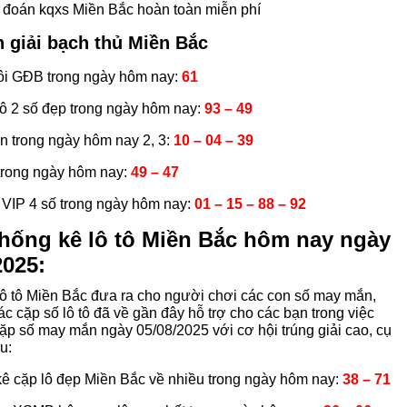
đoán kqxs Miền Bắc
hoàn toàn miễn phí
 giải bạch thủ Miền Bắc
ôi GĐB trong ngày hôm nay:
61
tô 2 số đẹp trong ngày hôm nay:
93 – 49
ên trong ngày hôm nay 2, 3:
10 – 04 – 39
trong ngày hôm nay:
49 – 47
 VIP 4 số trong ngày hôm nay:
01 – 15 – 88 – 92
Thống kê lô tô Miền Bắc hôm nay ngày
2025:
ô tô Miền Bắc đưa ra cho người chơi các con số may mắn,
các cặp số lô tô đã về gần đây hỗ trợ cho các bạn trong việc
ặp số may mắn ngày 05/08/2025 với cơ hội trúng giải cao, cụ
u:
ê cặp lô đẹp Miền Bắc về nhiều trong ngày hôm nay:
38 – 71