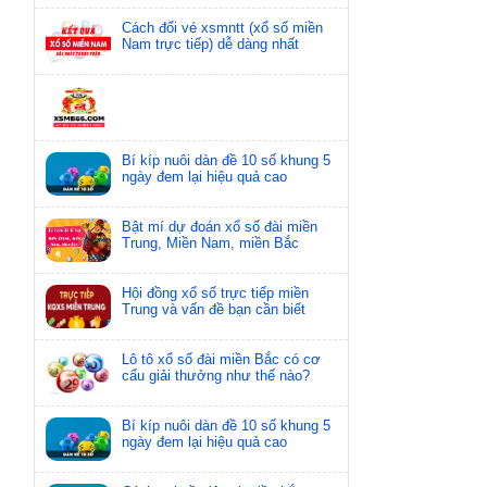
Cách đổi vé xsmntt (xổ số miền
Nam trực tiếp) dễ dàng nhất
Bí kíp nuôi dàn đề 10 số khung 5
ngày đem lại hiệu quả cao
Bật mí dự đoán xổ số đài miền
Trung, Miền Nam, miền Bắc
Hội đồng xổ số trực tiếp miền
Trung và vấn đề bạn cần biết
Lô tô xổ số đài miền Bắc có cơ
cấu giải thưởng như thế nào?
Bí kíp nuôi dàn đề 10 số khung 5
ngày đem lại hiệu quả cao