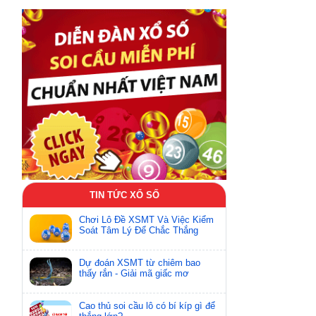
TIN TỨC XỔ SỐ
Chơi Lô Đề XSMT Và Việc Kiểm
Soát Tâm Lý Để Chắc Thắng
Dự đoán XSMT từ chiêm bao
thấy rắn - Giải mã giấc mơ
Cao thủ soi cầu lô có bí kíp gì để