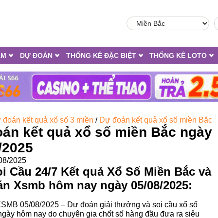
AM
DỰ ĐOÁN
THỐNG KÊ ĐẶC BIỆT
THỐNG KÊ LOTO
 đoán kết quả xổ số 3 miền
/
Dự đoán kết quả xổ số miền Bắc
án kết quả xổ số miền Bắc ngày
/2025
/08/2025
oi Cầu 24/7 Kết quả Xổ Số Miền Bắc và
án Xsmb hôm nay ngày 05/08/2025:
SMB 05/08/2025 – Dự đoán giải thưởng và soi cầu xổ số
gày hôm nay do chuyên gia chốt số hàng đầu đưa ra siêu