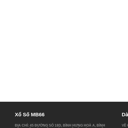
áy đã về hôm qua là
12 – 13
Lô rơi các nháy là
21 – 26 – 23 –
 được đánh nhiều nhất hôm nay:
34
Soi cầu bạch thủ lô Miền Bắc hôm nay
5/08/2025 : Xem các con lô đẹp trong
 dự đoán lô tô Miền Bắc theo kết quả XSMB kỳ
ô tô XSMB hôm nay được soi theo cầu dự đoán có quy luật
ng xuyên được dự đoán trong những ngày gần đây nhất:
ảng soi bạch thủ loto XSMB hôm nay 05/08/2025
Xổ Số MB66
Dà
ân tích và soi cầu đầu đuôi xổ số Miền Bắc
ng dự đoán:
ĐỊA CHỈ: 45 ĐƯỜNG SỐ 18D, BÌNH HƯNG HOÀ A, BÌNH
VỀ 