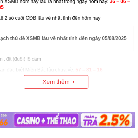
an XSMB hôm nay lâu ra nhất trong ngày hôm nay:
36 – 06 –
85
ê 2 số cuối GĐB lâu về nhất tính đến hôm nay:
ạch thủ đề XSMB lâu về nhất tính đến ngày 05/08/2025
 , đít (đuôi) lô câm
an đặc biệt Miền Bắc lâu chưa về:
57 – 81 – 16
ối giải đặc biệt Miền Bắc về theo tuần:
25 – 17
Xem thêm
 lô tô:
am khảo tần suất lô tô XSMB hôm nay ngày 05/08/2025
Các cặp số lô tô được anh em chơi