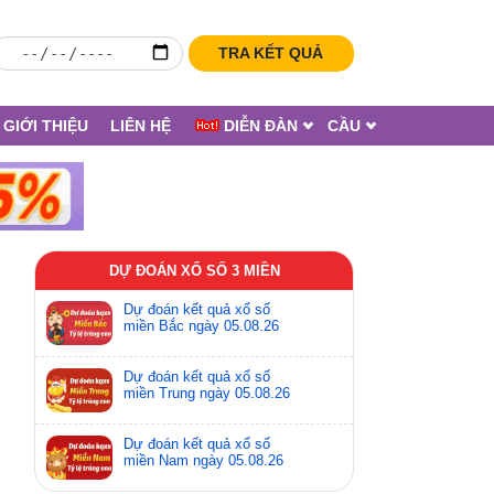
TRA KẾT QUẢ
GIỚI THIỆU
LIÊN HỆ
DIỄN ĐÀN
CẦU
DỰ ĐOÁN XỔ SỐ 3 MIỀN
Dự đoán kết quả xổ số
miền Bắc ngày 05.08.26
Dự đoán kết quả xổ số
miền Trung ngày 05.08.26
Dự đoán kết quả xổ số
miền Nam ngày 05.08.26