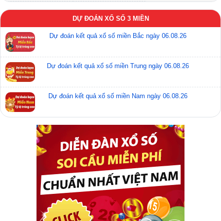
DỰ ĐOÁN XỔ SỐ 3 MIỀN
Những vị trí có lô tô chạy về ba ngày trở lên trên bảng
thường có khả năng chạy tiếp thêm vài ngày, vì thế anh em
Dự đoán kết quả xổ số miền Bắc ngày 06.08.26
có thể chọn cho mình một trong những cặp số trên để nuôi
nhé.
Bạch thủ lô đẹp nhất hôm nay
Dự đoán kết quả xổ số miền Trung ngày 06.08.26
???? Lô 2 nháy đã về hôm qua là
64 – 28
Lô rơi các nháy là
85 – 30 – 47 – 49
Dự đoán kết quả xổ số miền Nam ngày 06.08.26
???? Cặp lô được đánh nhiều nhất hôm nay:
32
???? 4. Soi cầu bạch thủ lô Miền
Bắc hôm nay ngày 05/10/2023 : Xem
các con lô đẹp trong ngày:
Cầu soi dự đoán lô tô Miền Bắc theo kết quả
XSMB kỳ trước:
Bạch thủ lô tô XSMB hôm nay được soi theo cầu dự đoán
có quy luật chạy thường xuyên được dự đoán trong những