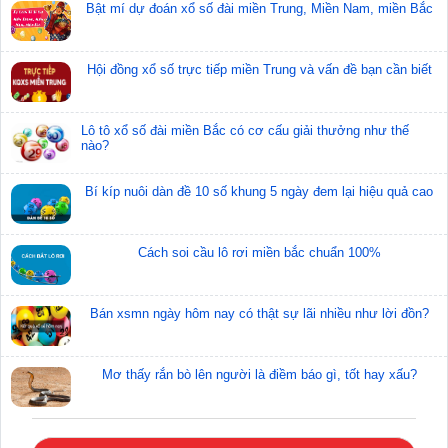
Bật mí dự đoán xổ số đài miền Trung, Miền Nam, miền Bắc
???? Cặp số may mắn sẽ về:
12 – 49 – 99 – 94
???? Thống kê cặp số về nhiều nhất trong 30 ngày:
61 – 23
– 23 – 17
Hội đồng xổ số trực tiếp miền Trung và vấn đề bạn cần biết
Lưu ý:
Các dự đoán
trên đây của xổ số Miền Bắc
05/10/2023 chỉ mang tính chất tham khảo,cảm ơn các
Lô tô xổ số đài miền Bắc có cơ cấu giải thưởng như thế
bạn đã tin tưởng
xsmb66
. Chúc các bạn may mắn!
nào?
Có thể bạn quan tâm
Bí kíp nuôi dàn đề 10 số khung 5 ngày đem lại hiệu quả cao
Dự đoán kết quả xổ số miền Trung ngày 07/08/2026
Dự đoán kết quả xổ số miền Nam ngày 07/08/2026
Cách soi cầu lô rơi miền bắc chuẩn 100%
Dự đoán kết quả xổ số miền Bắc ngày 07/08/2026
Bán xsmn ngày hôm nay có thật sự lãi nhiều như lời đồn?
Mơ thấy rắn bò lên người là điềm báo gì, tốt hay xấu?