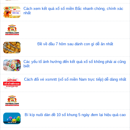
hôm sau, lô tô tại vị trí ghép cầu được xác định theo hàng
Cách xem kết quả xổ số miền Bắc nhanh chóng, chính xác
thứ tự đầu giải đặc biệt là 0 và sau đó được tiến dần lên:
nhất
???? Cầu lô 2 nháy chạy 4 kỳ liên tục trở lên:
87
???? Nuôi lô hai nháy hôm nay:
79 – 31
???? 5. Soi cầu dự đoán Vietlott
Đề về đầu 7 hôm sau đánh con gì dễ ăn nhất
ngày 05/10/2023:
Chốt số soi cầu Vietlott thứ tư hôm nay 05/10/2023
Các yếu tố ảnh hưởng đến kết quả xổ số không phải ai cũng
biết
Soi cầu và dự đoán Mega 6/45 hôm nay ngày 05/10/2023
Cách đổi vé xsmntt (xổ số miền Nam trực tiếp) dễ dàng nhất
???? Cặp số may mắn sẽ về:
02 – 23 – 88 – 91
???? Thống kê cặp số về nhiều nhất trong 30 ngày:
15 – 05
– 59 – 65
???? Thống kê cặp số Jackpot về ít nhất trong 30 ngày:
24 –
46 – 82 – 13
Bí kíp nuôi dàn đề 10 số khung 5 ngày đem lại hiệu quả cao
Dự đoán soi cầu vip 3D hôm nay ngày 05/10/2023