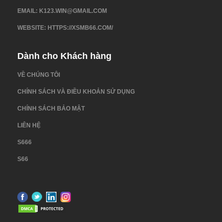
EMAIL:
K123.WIN@GMAIL.COM
WEBSITE: HTTPS://XSMB66.COM/
Dành cho Khách hàng
VỀ CHÚNG TÔI
CHÍNH SÁCH VÀ ĐIỀU KHOẢN SỬ DỤNG
CHÍNH SÁCH BẢO MẬT
LIÊN HỆ
S666
S66