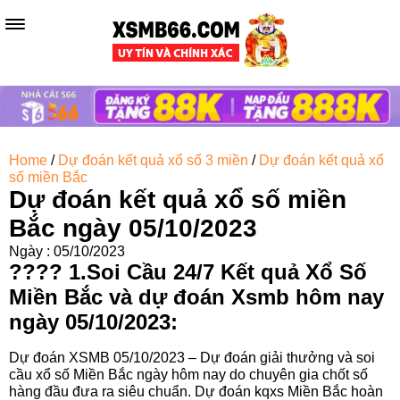
Home
/
Dự đoán kết quả xổ số 3 miền
/
Dự đoán kết quả xổ
số miền Bắc
Dự đoán kết quả xổ số miền
Bắc ngày 05/10/2023
Ngày : 05/10/2023
???? 1.Soi Cầu 24/7 Kết quả Xổ Số
Miền Bắc và dự đoán Xsmb hôm nay
ngày 05/10/2023:
Dự đoán XSMB 05/10/2023 – Dự đoán giải thưởng và soi
cầu xổ số Miền Bắc ngày hôm nay do chuyên gia chốt số
hàng đầu đưa ra siêu chuẩn.
Dự đoán kqxs Miền Bắc
hoàn