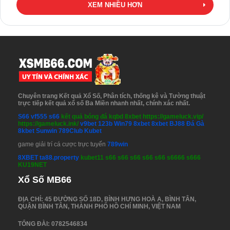
XEM NHIỀU HƠN
Chuyên trang Kết quả Xổ Số, Phân tích, thống kê và Tường thuật
trực tiếp kết quả xổ số Ba Miền nhanh nhất, chính xác nhất.
S66
vf555
s66
kết quả bóng đá
kqbd
8xbet
https://gameluck.vip/
https://gameluck.ink/
v9bet
123b
Win79
8xbet
8xbet
BJ88 Đá Gà
8kbet
Sunwin
789Club
Kubet
game giải trí cá cược trực tuyến
789win
8XBET
ta88.property
kubet11
s66
s66
s66
s66
s66
s6666
s666
KU19NET
Xổ Số MB66
ĐỊA CHỈ: 45 ĐƯỜNG SỐ 18D, BÌNH HƯNG HOÀ A, BÌNH TÂN,
QUẬN BÌNH TÂN, THÀNH PHỐ HỒ CHÍ MINH, VIỆT NAM
TỔNG ĐÀI: 0782546834