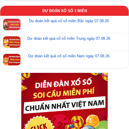
nhé.
DỰ ĐOÁN XỔ SỐ 3 MIỀN
Bạch thủ lô đẹp nhất hôm nay
Dự đoán kết quả xổ số miền Bắc ngày 07.08.26
🤑 Lô 2 nháy đã về hôm qua là
03 – 04
Lô rơi các nháy là
43
– 77 – 91 – 13
Dự đoán kết quả xổ số miền Trung ngày 07.08.26
🤑 Cặp lô được đánh nhiều nhất hôm nay:
69
🌟 4. Soi cầu bạch thủ lô Miền Bắc
Dự đoán kết quả xổ số miền Nam ngày 07.08.26
hôm nay ngày 05/10/2025 : Xem các
con lô đẹp trong ngày:
Cầu soi dự đoán lô tô Miền Bắc theo kết quả
XSMB kỳ trước:
Bạch thủ lô tô XSMB hôm nay được soi theo cầu dự đoán
có quy luật chạy thường xuyên được dự đoán trong những
ngày gần đây nhất:
Bảng soi bạch thủ loto XSMB hôm nay 05/10/2025