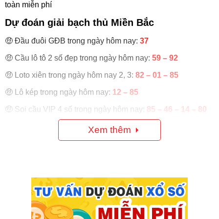
toàn miễn phí
Dự đoán giải bạch thủ Miền Bắc
🤑 Đầu đuôi GĐB trong ngày hôm nay:
37
🤑 Cầu lô tô 2 số đẹp trong ngày hôm nay:
59 – 92
🤑 Loto xiên trong ngày hôm nay 2, 3:
82 – 01 – 85
🤑 Lô kép trong ngày hôm nay:
12 – 85
🤑 Soi cầu VIP 4 số trong ngày hôm nay:
85 – 46 – 14 – 80
🌟 2. Thống kê lô tô Miền Bắc hôm
Xem thêm
nay ngày 05/10/2025:
Thống kê lô tô Miền Bắc đưa ra cho người chơi các con số
may mắn, thông tin các cặp số lô tô đã về gần đây hỗ trợ cho
các bạn trong việc chọn lựa cặp số may mắn ngày
05/10/2025 với cơ hội trúng giải cao, cụ thể như sau:
🤑 Thống kê cặp lô đẹp Miền Bắc về nhiều trong ngày hôm
nay:
09 – 53