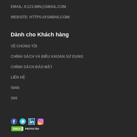
EMAIL:
K123.WIN@GMAIL.COM
WEBSITE: HTTPS://XSMB66.COM/
Dành cho Khách hàng
VỀ CHÚNG TÔI
CHÍNH SÁCH VÀ ĐIỀU KHOẢN SỬ DỤNG
CHÍNH SÁCH BẢO MẬT
LIÊN HỆ
S666
S66