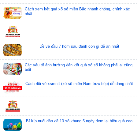
🤑 Nuôi lô hai nháy hôm nay:
60 – 74
Cách xem kết quả xổ số miền Bắc nhanh chóng, chính xác
nhất
🌟 5. Soi cầu dự đoán Vietlott ngày
05/10/2025:
Chốt số soi cầu Vietlott thứ tư hôm nay 05/10/2025
Đề về đầu 7 hôm sau đánh con gì dễ ăn nhất
Soi cầu và dự đoán Mega 6/45 hôm nay ngày 05/10/2025
🤑 Cặp số may mắn sẽ về:
21 – 79 – 79 – 74
Các yếu tố ảnh hưởng đến kết quả xổ số không phải ai cũng
biết
🤑 Thống kê cặp số về nhiều nhất trong 30 ngày:
53 – 20 –
76 – 70
Cách đổi vé xsmntt (xổ số miền Nam trực tiếp) dễ dàng nhất
🤑 Thống kê cặp số Jackpot về ít nhất trong 30 ngày:
41 – 19
– 39 – 09
Dự đoán soi cầu vip 3D hôm nay ngày 05/10/2025
🤑 Cặp số may mắn sẽ về:
79 – 26 – 12 – 49
Bí kíp nuôi dàn đề 10 số khung 5 ngày đem lại hiệu quả cao
🤑 Thống kê cặp số về nhiều nhất trong 30 ngày:
82 – 90 –
85 – 51