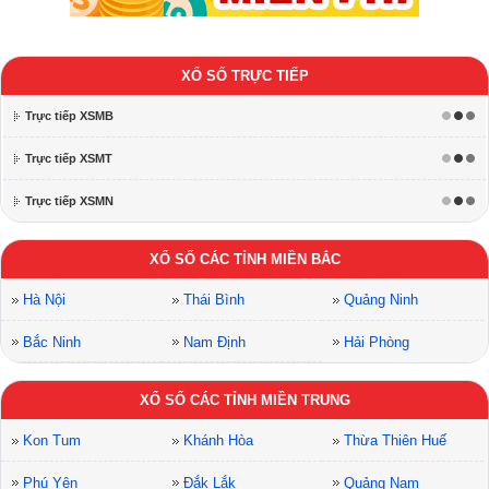
🤑 Lô tô gan XSMB hôm nay lâu ra nhất trong ngày hôm nay:
83 – 96 – 83 – 07 – 19
XỔ SỐ TRỰC TIẾP
🤑 Thống kê 2 số cuối GĐB lâu về nhất tính đến hôm nay:
Trực tiếp XSMB
Bảng bạch thủ đề XSMB lâu về nhất tính đến ngày
Trực tiếp XSMT
05/10/2025
Trực tiếp XSMN
🤑 Đầu câm , đít (đuôi) lô câm
XỔ SỐ CÁC TỈNH MIỀN BẮC
🤑 Chạm gan đặc biệt Miền Bắc lâu chưa về:
58 – 76 – 60
Hà Nội
Thái Bình
Quảng Ninh
🤑 2 số cuối giải đặc biệt Miền Bắc về theo tuần:
72 – 79
Bắc Ninh
Nam Định
Hải Phòng
🤑 Tần suất lô tô:
Bảng tham khảo tần suất lô tô XSMB hôm nay ngày
XỔ SỐ CÁC TỈNH MIỀN TRUNG
05/10/2025
Kon Tum
Khánh Hòa
Thừa Thiên Huế
🌟 3. Các cặp số lô tô được anh em
Phú Yên
Đắk Lắk
Quảng Nam