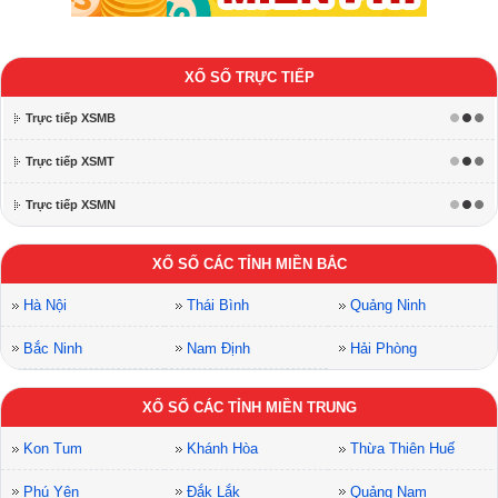
🤑 Lô tô gan XSMB hôm nay lâu ra nhất trong ngày hôm nay:
14 – 81 – 45 – 81 – 34
XỔ SỐ TRỰC TIẾP
🤑 Thống kê 2 số cuối GĐB lâu về nhất tính đến hôm nay:
Trực tiếp XSMB
Bảng bạch thủ đề XSMB lâu về nhất tính đến ngày
Trực tiếp XSMT
07/06/2026
Trực tiếp XSMN
🤑 Đầu câm , đít (đuôi) lô câm
XỔ SỐ CÁC TỈNH MIỀN BẮC
🤑 Chạm gan đặc biệt Miền Bắc lâu chưa về:
10 – 63 – 55
Hà Nội
Thái Bình
Quảng Ninh
🤑 2 số cuối giải đặc biệt Miền Bắc về theo tuần:
96 – 42
Bắc Ninh
Nam Định
Hải Phòng
🤑 Tần suất lô tô:
Bảng tham khảo tần suất lô tô XSMB hôm nay ngày
XỔ SỐ CÁC TỈNH MIỀN TRUNG
07/06/2026
Kon Tum
Khánh Hòa
Thừa Thiên Huế
🌟 3. Các cặp số lô tô được anh em
Phú Yên
Đắk Lắk
Quảng Nam