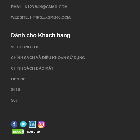
EMAIL:
K123.WIN@GMAIL.COM
WEBSITE: HTTPS://XSMB66.COM/
Dành cho Khách hàng
VỀ CHÚNG TÔI
CHÍNH SÁCH VÀ ĐIỀU KHOẢN SỬ DỤNG
CHÍNH SÁCH BẢO MẬT
LIÊN HỆ
S666
S66