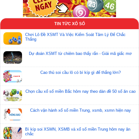
Bảng phân tích và soi cầu đầu đuôi xổ số
Miền Bắc theo bảng dự đoán:
TIN TỨC XỔ SỐ
Soi cầu ghép số cuối giải hàng ngày 1 dự đoán hôm nay
Chơi Lô Đề XSMT Và Việc Kiểm Soát Tâm Lý Để Chắc
Miền Bắc bạch thủ về
47
, tần suất lô rơi là 40 lần trong 30
Thắng
ngày gần đây.
Soi Cầu dự đoán kẹp con số xuất hiện trong ngày hôm nay
Dự đoán XSMT từ chiêm bao thấy rắn - Giải mã giấc mơ
là
67
Kết luận: dự đoán soi cầu bạch thủ lô tô xổ số Miền Bắc
Cao thủ soi cầu lô có bí kíp gì để thắng lớn?
hôm nay dễ về nhất là con số
30
.
Soi cầu dự đoán lô tô 2 nháy hôm nay ngày
Chọn cầu xổ số miền Bắc hôm nay theo dàn đề 50 số ăn cao
07/06/2026:
Lô tô về 2 nháy được xác định và đưa ra dựa vào vị trí tạo
Cách vận hành xổ số miền Trung, xsmb, xsmn hiện nay
cầu về lô ra 2 lần gần nhất hoặc về xuôi cùng lộn vào ngày
hôm sau, lô tô tại vị trí ghép cầu được xác định theo hàng
thứ tự đầu giải đặc biệt là 0 và sau đó được tiến dần lên:
Bí kíp soi XSMN, XSMB và xổ số miền Trung hôm nay ăn
chắc
🤑 Cầu lô 2 nháy chạy 4 kỳ liên tục trở lên:
09