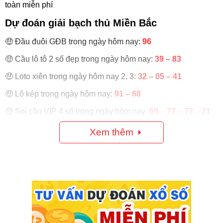
toàn miễn phí
Dự đoán giải bạch thủ Miền Bắc
🤑 Đầu đuôi GĐB trong ngày hôm nay:
96
🤑 Cầu lô tô 2 số đẹp trong ngày hôm nay:
39 – 83
🤑 Loto xiên trong ngày hôm nay 2, 3:
32 – 05 – 41
🤑 Lô kép trong ngày hôm nay:
91 – 68
🤑 Soi cầu VIP 4 số trong ngày hôm nay:
69 – 72 – 73 – 21
🌟 2. Thống kê lô tô Miền Bắc hôm
Xem thêm
nay ngày 08/06/2025:
Thống kê lô tô Miền Bắc đưa ra cho người chơi các con số
may mắn, thông tin các cặp số lô tô đã về gần đây hỗ trợ cho
các bạn trong việc chọn lựa cặp số may mắn ngày
08/06/2025 với cơ hội trúng giải cao, cụ thể như sau:
🤑 Thống kê cặp lô đẹp Miền Bắc về nhiều trong ngày hôm
nay:
38 – 00