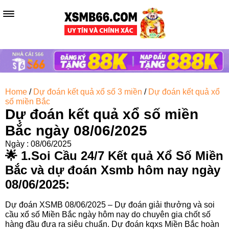
Home
/
Dự đoán kết quả xổ số 3 miền
/
Dự đoán kết quả xổ
số miền Bắc
Dự đoán kết quả xổ số miền
Bắc ngày 08/06/2025
Ngày : 08/06/2025
🌟 1.Soi Cầu 24/7 Kết quả Xổ Số Miền
Bắc và dự đoán Xsmb hôm nay ngày
08/06/2025:
Dự đoán XSMB 08/06/2025 – Dự đoán giải thưởng và soi
cầu xổ số Miền Bắc ngày hôm nay do chuyên gia chốt số
hàng đầu đưa ra siêu chuẩn.
Dự đoán kqxs Miền Bắc
hoàn