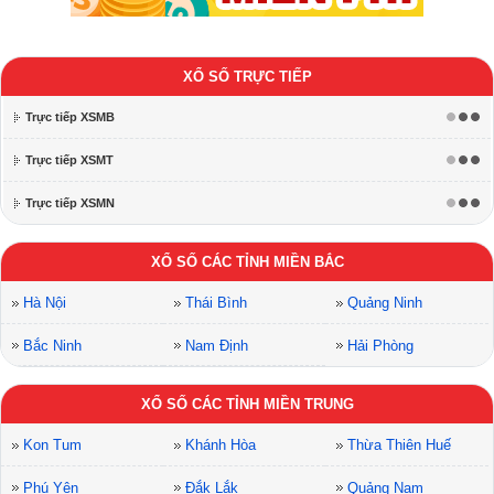
🤑 Lô tô gan XSMB hôm nay lâu ra nhất trong ngày hôm nay:
30 – 20 – 31 – 30 – 67
XỔ SỐ TRỰC TIẾP
🤑 Thống kê 2 số cuối GĐB lâu về nhất tính đến hôm nay:
Trực tiếp XSMB
Bảng bạch thủ đề XSMB lâu về nhất tính đến ngày
Trực tiếp XSMT
08/06/2025
Trực tiếp XSMN
🤑 Đầu câm , đít (đuôi) lô câm
XỔ SỐ CÁC TỈNH MIỀN BẮC
🤑 Chạm gan đặc biệt Miền Bắc lâu chưa về:
35 – 02 – 90
Hà Nội
Thái Bình
Quảng Ninh
🤑 2 số cuối giải đặc biệt Miền Bắc về theo tuần:
13 – 67
Bắc Ninh
Nam Định
Hải Phòng
🤑 Tần suất lô tô:
Bảng tham khảo tần suất lô tô XSMB hôm nay ngày
XỔ SỐ CÁC TỈNH MIỀN TRUNG
08/06/2025
Kon Tum
Khánh Hòa
Thừa Thiên Huế
🌟 3. Các cặp số lô tô được anh em
Phú Yên
Đắk Lắk
Quảng Nam