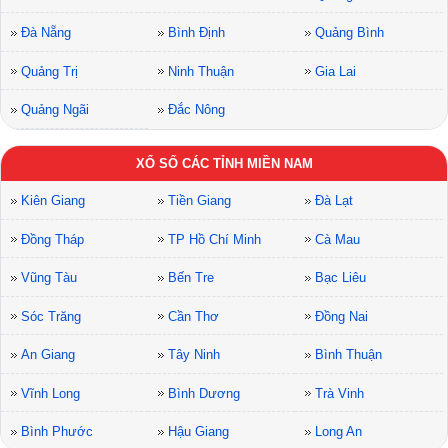
chơi nhiều nhất hôm nay 08/06/2025:
Đà Nẵng
Bình Định
Quảng Bình
Dưới đây là tất cả số tổng hợp top các cặp loto được nhiều
Quảng Trị
Ninh Thuận
Gia Lai
người lựa chọn chơi nhiều nhất trên cơ sở soi cầu XSMB
ngày 08/06/2025 chạy nhiều ngày, xác định vị trí số đầu tiên
Quảng Ngãi
Đắc Nông
của giải đặc biệt là 0 đến tới số cuối cùng của giải 7 là vị trí
106. các bạn có thể kết hợp với những dự đoán ở trên đó để
lựa chọn cho mình cặp số đẹp nhất để chơi cho hôm nay
XỔ SỐ CÁC TỈNH MIỀN NAM
hoặc ngày mai anh em nhé:
Kiên Giang
Tiền Giang
Đà Lạt
🤑 Soi cầu lô chạy ăn 5 ngày liên tiếp:
61
Đồng Tháp
TP Hồ Chí Minh
Cà Mau
🤑 Cầu lô tại vị trí ăn 4 ngày liên tiếp:
35 – 38 – 28 – 09 – 27
🤑 Cầu lô tại vị trí ăn 3 ngày liên tiếp:
Vũng Tàu
Bến Tre
Bạc Liêu
Sóc Trăng
Cần Thơ
Đồng Nai
bảng tham khảo Cầu động chạy liên tục trong 3 ngày
đến 08/06/2025
An Giang
Tây Ninh
Bình Thuận
Vĩnh Long
Bình Dương
Trà Vinh
Những vị trí có lô tô chạy về ba ngày trở lên trên bảng
thường có khả năng chạy tiếp thêm vài ngày, vì thế anh em
Bình Phước
Hậu Giang
Long An
có thể chọn cho mình một trong những cặp số trên để nuôi