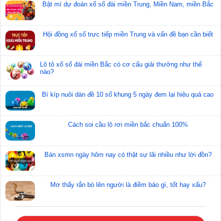
Bật mí dự đoán xổ số đài miền Trung, Miền Nam, miền Bắc
Lưu ý:
Các dự đoán
trên đây của xổ số Miền Bắc
08/10/2025 chỉ mang tính chất tham khảo,cảm ơn các
bạn đã tin tưởng
xsmb66
. Chúc các bạn may mắn!
Hội đồng xổ số trực tiếp miền Trung và vấn đề bạn cần biết
Có thể bạn quan tâm
Dự đoán kết quả xổ số miền Trung ngày 06/08/2026
Lô tô xổ số đài miền Bắc có cơ cấu giải thưởng như thế
nào?
Dự đoán kết quả xổ số miền Nam ngày 06/08/2026
Dự đoán kết quả xổ số miền Bắc ngày 06/08/2026
Bí kíp nuôi dàn đề 10 số khung 5 ngày đem lại hiệu quả cao
Cách soi cầu lô rơi miền bắc chuẩn 100%
Bán xsmn ngày hôm nay có thật sự lãi nhiều như lời đồn?
Mơ thấy rắn bò lên người là điềm báo gì, tốt hay xấu?