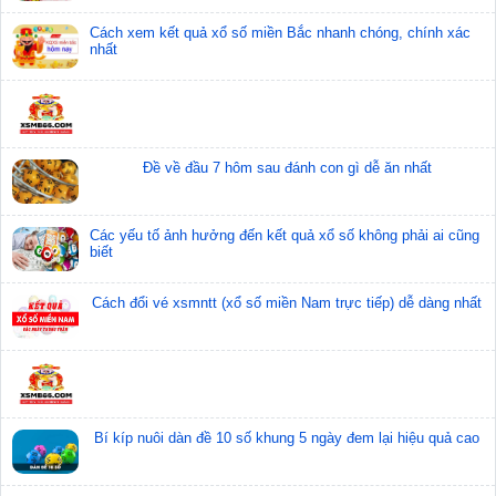
🤑 Nuôi lô hai nháy hôm nay:
53 – 22
Cách xem kết quả xổ số miền Bắc nhanh chóng, chính xác
nhất
🌟 5. Soi cầu dự đoán Vietlott ngày
08/10/2025:
Chốt số soi cầu Vietlott thứ tư hôm nay 08/10/2025
Đề về đầu 7 hôm sau đánh con gì dễ ăn nhất
Soi cầu và dự đoán Mega 6/45 hôm nay ngày 08/10/2025
🤑 Cặp số may mắn sẽ về:
42 – 62 – 57 – 83
Các yếu tố ảnh hưởng đến kết quả xổ số không phải ai cũng
biết
🤑 Thống kê cặp số về nhiều nhất trong 30 ngày:
51 – 86 –
89 – 12
Cách đổi vé xsmntt (xổ số miền Nam trực tiếp) dễ dàng nhất
🤑 Thống kê cặp số Jackpot về ít nhất trong 30 ngày:
97 – 71
– 61 – 60
Dự đoán soi cầu vip 3D hôm nay ngày 08/10/2025
🤑 Cặp số may mắn sẽ về:
46 – 75 – 39 – 52
Bí kíp nuôi dàn đề 10 số khung 5 ngày đem lại hiệu quả cao
🤑 Thống kê cặp số về nhiều nhất trong 30 ngày:
36 – 92 –
89 – 59