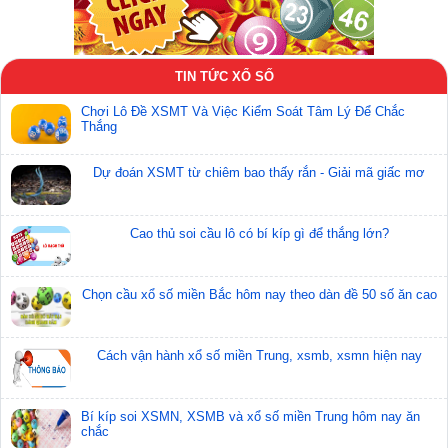
Bảng phân tích và soi cầu đầu đuôi xổ số
Miền Bắc theo bảng dự đoán:
TIN TỨC XỔ SỐ
Soi cầu ghép số cuối giải hàng ngày 1 dự đoán hôm nay
Chơi Lô Đề XSMT Và Việc Kiểm Soát Tâm Lý Để Chắc
Miền Bắc bạch thủ về
14
, tần suất lô rơi là 52 lần trong 30
Thắng
ngày gần đây.
Soi Cầu dự đoán kẹp con số xuất hiện trong ngày hôm nay
Dự đoán XSMT từ chiêm bao thấy rắn - Giải mã giấc mơ
là
04
Kết luận: dự đoán soi cầu bạch thủ lô tô xổ số Miền Bắc
Cao thủ soi cầu lô có bí kíp gì để thắng lớn?
hôm nay dễ về nhất là con số
66
.
Soi cầu dự đoán lô tô 2 nháy hôm nay ngày
Chọn cầu xổ số miền Bắc hôm nay theo dàn đề 50 số ăn cao
08/10/2025:
Lô tô về 2 nháy được xác định và đưa ra dựa vào vị trí tạo
Cách vận hành xổ số miền Trung, xsmb, xsmn hiện nay
cầu về lô ra 2 lần gần nhất hoặc về xuôi cùng lộn vào ngày
hôm sau, lô tô tại vị trí ghép cầu được xác định theo hàng
thứ tự đầu giải đặc biệt là 0 và sau đó được tiến dần lên:
Bí kíp soi XSMN, XSMB và xổ số miền Trung hôm nay ăn
chắc
🤑 Cầu lô 2 nháy chạy 4 kỳ liên tục trở lên:
48