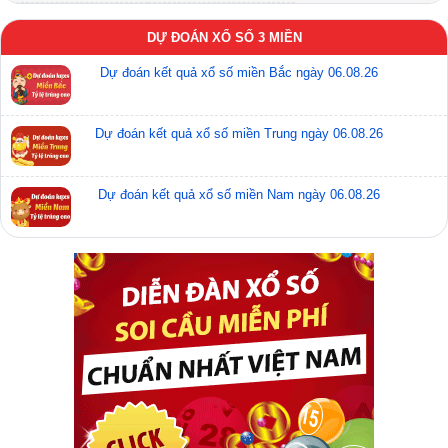
nhé.
DỰ ĐOÁN XỔ SỐ 3 MIỀN
Bạch thủ lô đẹp nhất hôm nay
Dự đoán kết quả xổ số miền Bắc ngày 06.08.26
🤑 Lô 2 nháy đã về hôm qua là
64 – 40
Lô rơi các nháy là
89
– 07 – 65 – 88
Dự đoán kết quả xổ số miền Trung ngày 06.08.26
🤑 Cặp lô được đánh nhiều nhất hôm nay:
06
🌟 4. Soi cầu bạch thủ lô Miền Bắc
Dự đoán kết quả xổ số miền Nam ngày 06.08.26
hôm nay ngày 08/10/2025 : Xem các
con lô đẹp trong ngày:
Cầu soi dự đoán lô tô Miền Bắc theo kết quả
XSMB kỳ trước:
Bạch thủ lô tô XSMB hôm nay được soi theo cầu dự đoán
có quy luật chạy thường xuyên được dự đoán trong những
ngày gần đây nhất:
Bảng soi bạch thủ loto XSMB hôm nay 08/10/2025