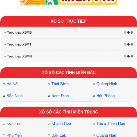
🤑 Lô tô gan XSMB hôm nay lâu ra nhất trong ngày hôm nay:
90 – 15 – 81 – 42 – 54
XỔ SỐ TRỰC TIẾP
🤑 Thống kê 2 số cuối GĐB lâu về nhất tính đến hôm nay:
Trực tiếp XSMB
Bảng bạch thủ đề XSMB lâu về nhất tính đến ngày
Trực tiếp XSMT
08/10/2025
Trực tiếp XSMN
🤑 Đầu câm , đít (đuôi) lô câm
XỔ SỐ CÁC TỈNH MIỀN BẮC
🤑 Chạm gan đặc biệt Miền Bắc lâu chưa về:
56 – 42 – 51
Hà Nội
Thái Bình
Quảng Ninh
🤑 2 số cuối giải đặc biệt Miền Bắc về theo tuần:
60 – 50
Bắc Ninh
Nam Định
Hải Phòng
🤑 Tần suất lô tô:
Bảng tham khảo tần suất lô tô XSMB hôm nay ngày
XỔ SỐ CÁC TỈNH MIỀN TRUNG
08/10/2025
Kon Tum
Khánh Hòa
Thừa Thiên Huế
🌟 3. Các cặp số lô tô được anh em
Phú Yên
Đắk Lắk
Quảng Nam