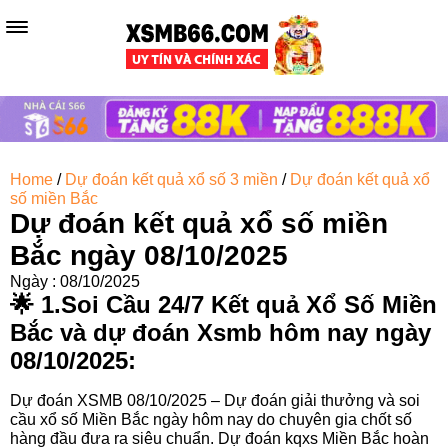
Home
/
Dự đoán kết quả xổ số 3 miền
/
Dự đoán kết quả xổ
số miền Bắc
Dự đoán kết quả xổ số miền
Bắc ngày 08/10/2025
Ngày : 08/10/2025
🌟 1.Soi Cầu 24/7 Kết quả Xổ Số Miền
Bắc và dự đoán Xsmb hôm nay ngày
08/10/2025:
Dự đoán XSMB 08/10/2025 – Dự đoán giải thưởng và soi
cầu xổ số Miền Bắc ngày hôm nay do chuyên gia chốt số
hàng đầu đưa ra siêu chuẩn.
Dự đoán kqxs Miền Bắc
hoàn