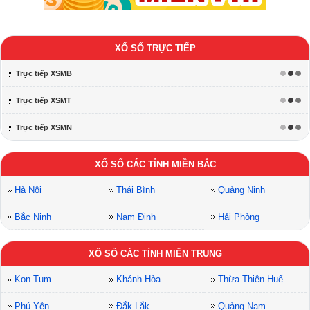
? Lô tô gan XSMB hôm nay lâu ra nhất trong ngày hôm nay:
60 – 60 – 47 – 20 – 89
XỔ SỐ TRỰC TIẾP
? Thống kê 2 số cuối GĐB lâu về nhất tính đến hôm nay:
Trực tiếp XSMB
Bảng bạch thủ đề XSMB lâu về nhất tính đến ngày
Trực tiếp XSMT
09/02/2024
Trực tiếp XSMN
? Đầu câm , đít (đuôi) lô câm
XỔ SỐ CÁC TỈNH MIỀN BẮC
? Chạm gan đặc biệt Miền Bắc lâu chưa về:
99 – 84 – 02
Hà Nội
Thái Bình
Quảng Ninh
? 2 số cuối giải đặc biệt Miền Bắc về theo tuần:
90 – 29
Bắc Ninh
Nam Định
Hải Phòng
? Tần suất lô tô:
Bảng tham khảo tần suất lô tô XSMB hôm nay ngày
XỔ SỐ CÁC TỈNH MIỀN TRUNG
09/02/2024
Kon Tum
Khánh Hòa
Thừa Thiên Huế
? 3. Các cặp số lô tô được anh em
Phú Yên
Đắk Lắk
Quảng Nam