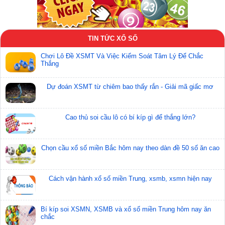
Bảng phân tích và soi cầu đầu đuôi xổ số
Miền Bắc theo bảng dự đoán:
TIN TỨC XỔ SỐ
Soi cầu ghép số cuối giải hàng ngày 1 dự đoán hôm nay
Chơi Lô Đề XSMT Và Việc Kiểm Soát Tâm Lý Để Chắc
Miền Bắc bạch thủ về
00
, tần suất lô rơi là 60 lần trong 30
Thắng
ngày gần đây.
Soi Cầu dự đoán kẹp con số xuất hiện trong ngày hôm nay
Dự đoán XSMT từ chiêm bao thấy rắn - Giải mã giấc mơ
là
76
Kết luận: dự đoán soi cầu bạch thủ lô tô xổ số Miền Bắc
Cao thủ soi cầu lô có bí kíp gì để thắng lớn?
hôm nay dễ về nhất là con số
78
.
Soi cầu dự đoán lô tô 2 nháy hôm nay ngày
Chọn cầu xổ số miền Bắc hôm nay theo dàn đề 50 số ăn cao
09/02/2024:
Lô tô về 2 nháy được xác định và đưa ra dựa vào vị trí tạo
Cách vận hành xổ số miền Trung, xsmb, xsmn hiện nay
cầu về lô ra 2 lần gần nhất hoặc về xuôi cùng lộn vào ngày
hôm sau, lô tô tại vị trí ghép cầu được xác định theo hàng
thứ tự đầu giải đặc biệt là 0 và sau đó được tiến dần lên:
Bí kíp soi XSMN, XSMB và xổ số miền Trung hôm nay ăn
chắc
? Cầu lô 2 nháy chạy 4 kỳ liên tục trở lên:
99