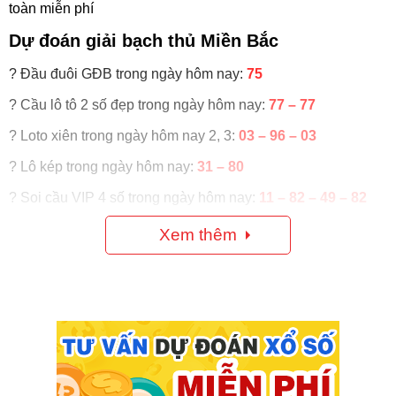
toàn miễn phí
Dự đoán giải bạch thủ Miền Bắc
? Đầu đuôi GĐB trong ngày hôm nay:
75
? Cầu lô tô 2 số đẹp trong ngày hôm nay:
77 – 77
? Loto xiên trong ngày hôm nay 2, 3:
03 – 96 – 03
? Lô kép trong ngày hôm nay:
31 – 80
? Soi cầu VIP 4 số trong ngày hôm nay:
11 – 82 – 49 – 82
? 2. Thống kê lô tô Miền Bắc hôm
Xem thêm
nay ngày 09/02/2024:
Thống kê lô tô Miền Bắc đưa ra cho người chơi các con số
may mắn, thông tin các cặp số lô tô đã về gần đây hỗ trợ cho
các bạn trong việc chọn lựa cặp số may mắn ngày
09/02/2024 với cơ hội trúng giải cao, cụ thể như sau:
? Thống kê cặp lô đẹp Miền Bắc về nhiều trong ngày hôm
nay:
51 – 05