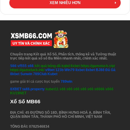
XEM NHIỀU HƠN
Chuyên trang Kết quả Xổ Số, Phân tích, thống kê và Tường thuật
trực tiếp kết quả xổ số Ba Miền nhanh nhất, chính xác nhất.
S66
vf555
s66
kết quả bóng đá
kqbd
8xbet
https://gameluck.vip/
https://gameluck.ink/
v9bet
123b
Win79
8xbet
8xbet
BJ88 Đá Gà
8kbet
Sunwin
789Club
Kubet
game giải trí cá cược trực tuyến
789win
8XBET
ta88.property
kubet11
s66
s66
s66
s66
s66
s6666
s666
KU19NET
Xổ Số MB66
ĐỊA CHỈ: 45 ĐƯỜNG SỐ 18D, BÌNH HƯNG HOÀ A, BÌNH TÂN,
QUẬN BÌNH TÂN, THÀNH PHỐ HỒ CHÍ MINH, VIỆT NAM
TỔNG ĐÀI: 0782546834