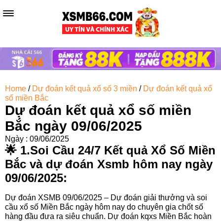
Home
/
Dự đoán kết quả xổ số 3 miền
/
Dự đoán kết quả xổ
số miền Bắc
Dự đoán kết quả xổ số miền
Bắc ngày 09/06/2025
Ngày : 09/06/2025
🌟 1.Soi Cầu 24/7 Kết quả Xổ Số Miền
Bắc và dự đoán Xsmb hôm nay ngày
09/06/2025:
Dự đoán XSMB 09/06/2025 – Dự đoán giải thưởng và soi
cầu xổ số Miền Bắc ngày hôm nay do chuyên gia chốt số
hàng đầu đưa ra siêu chuẩn.
Dự đoán kqxs Miền Bắc
hoàn