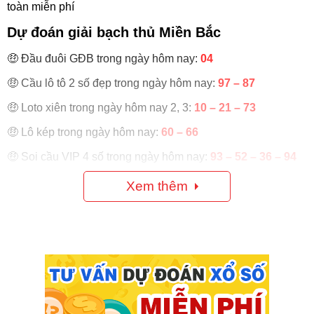
toàn miễn phí
Dự đoán giải bạch thủ Miền Bắc
🤑 Đầu đuôi GĐB trong ngày hôm nay:
04
🤑 Cầu lô tô 2 số đẹp trong ngày hôm nay:
97 – 87
🤑 Loto xiên trong ngày hôm nay 2, 3:
10 – 21 – 73
🤑 Lô kép trong ngày hôm nay:
60 – 66
🤑 Soi cầu VIP 4 số trong ngày hôm nay:
93 – 52 – 36 – 94
🌟 2. Thống kê lô tô Miền Bắc hôm
Xem thêm
nay ngày 09/06/2025:
Thống kê lô tô Miền Bắc đưa ra cho người chơi các con số
may mắn, thông tin các cặp số lô tô đã về gần đây hỗ trợ cho
các bạn trong việc chọn lựa cặp số may mắn ngày
09/06/2025 với cơ hội trúng giải cao, cụ thể như sau:
🤑 Thống kê cặp lô đẹp Miền Bắc về nhiều trong ngày hôm
nay:
53 – 09