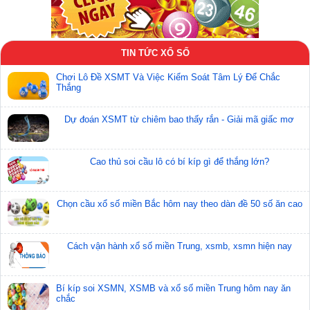
Bảng phân tích và soi cầu đầu đuôi xổ số
Miền Bắc theo bảng dự đoán:
TIN TỨC XỔ SỐ
Soi cầu ghép số cuối giải hàng ngày 1 dự đoán hôm nay
Chơi Lô Đề XSMT Và Việc Kiểm Soát Tâm Lý Để Chắc
Miền Bắc bạch thủ về
91
, tần suất lô rơi là 47 lần trong 30
Thắng
ngày gần đây.
Soi Cầu dự đoán kẹp con số xuất hiện trong ngày hôm nay
Dự đoán XSMT từ chiêm bao thấy rắn - Giải mã giấc mơ
là
76
Kết luận: dự đoán soi cầu bạch thủ lô tô xổ số Miền Bắc
Cao thủ soi cầu lô có bí kíp gì để thắng lớn?
hôm nay dễ về nhất là con số
77
.
Soi cầu dự đoán lô tô 2 nháy hôm nay ngày
Chọn cầu xổ số miền Bắc hôm nay theo dàn đề 50 số ăn cao
09/06/2025:
Lô tô về 2 nháy được xác định và đưa ra dựa vào vị trí tạo
Cách vận hành xổ số miền Trung, xsmb, xsmn hiện nay
cầu về lô ra 2 lần gần nhất hoặc về xuôi cùng lộn vào ngày
hôm sau, lô tô tại vị trí ghép cầu được xác định theo hàng
thứ tự đầu giải đặc biệt là 0 và sau đó được tiến dần lên:
Bí kíp soi XSMN, XSMB và xổ số miền Trung hôm nay ăn
chắc
🤑 Cầu lô 2 nháy chạy 4 kỳ liên tục trở lên:
13