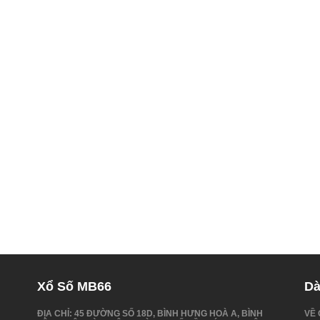
áy đã về hôm qua là
25 – 40
Lô rơi các nháy là
96 – 57 – 93 –
 được đánh nhiều nhất hôm nay:
44
Soi cầu bạch thủ lô Miền Bắc hôm nay
9/07/2025 : Xem các con lô đẹp trong
 dự đoán lô tô Miền Bắc theo kết quả XSMB kỳ
ô tô XSMB hôm nay được soi theo cầu dự đoán có quy luật
ng xuyên được dự đoán trong những ngày gần đây nhất:
ảng soi bạch thủ loto XSMB hôm nay 09/07/2025
Xổ Số MB66
Dà
ân tích và soi cầu đầu đuôi xổ số Miền Bắc
ng dự đoán:
ĐỊA CHỈ: 45 ĐƯỜNG SỐ 18D, BÌNH HƯNG HOÀ A, BÌNH
VỀ 