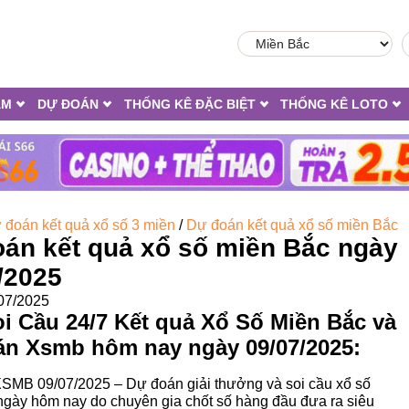
AM
DỰ ĐOÁN
THỐNG KÊ ĐẶC BIỆT
THỐNG KÊ LOTO
 đoán kết quả xổ số 3 miền
/
Dự đoán kết quả xổ số miền Bắc
án kết quả xổ số miền Bắc ngày
/2025
/07/2025
oi Cầu 24/7 Kết quả Xổ Số Miền Bắc và
án Xsmb hôm nay ngày 09/07/2025:
SMB 09/07/2025 – Dự đoán giải thưởng và soi cầu xổ số
gày hôm nay do chuyên gia chốt số hàng đầu đưa ra siêu