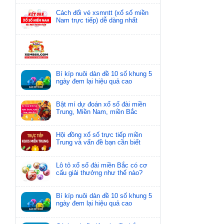
Cách đổi vé xsmntt (xổ số miền
Nam trực tiếp) dễ dàng nhất
Bí kíp nuôi dàn đề 10 số khung 5
ngày đem lại hiệu quả cao
Bật mí dự đoán xổ số đài miền
Trung, Miền Nam, miền Bắc
Hội đồng xổ số trực tiếp miền
Trung và vấn đề bạn cần biết
Lô tô xổ số đài miền Bắc có cơ
cấu giải thưởng như thế nào?
Bí kíp nuôi dàn đề 10 số khung 5
ngày đem lại hiệu quả cao