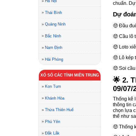
Hà Nội
chuẩn.
Dự 
Thái Bình
Dự đoán
Quảng Ninh
🤑 Đầu đu
Bắc Ninh
🤑 Cầu lô 
🤑 Loto xi
Nam Định
🤑 Lô kép 
Hải Phòng
🤑 Soi cầu
XỔ SỐ CÁC TỈNH MIỀN TRUNG
🌟 2. 
Kon Tum
09/07/
Khánh Hòa
Thống kê l
thông tin 
Thừa Thiên Huế
chọn lựa c
thể như sa
Phú Yên
🤑 Thống k
Đắk Lắk