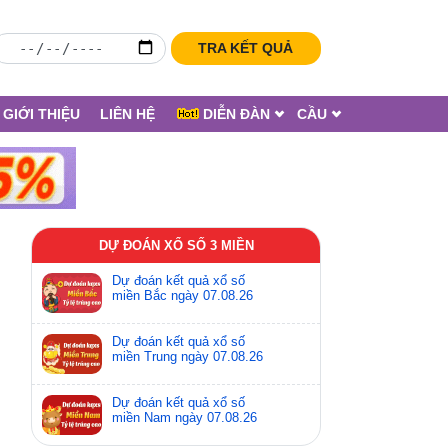
TRA KẾT QUẢ
GIỚI THIỆU
LIÊN HỆ
DIỄN ĐÀN
CẦU
DỰ ĐOÁN XỔ SỐ 3 MIỀN
Dự đoán kết quả xổ số
miền Bắc ngày 07.08.26
Dự đoán kết quả xổ số
miền Trung ngày 07.08.26
Dự đoán kết quả xổ số
miền Nam ngày 07.08.26