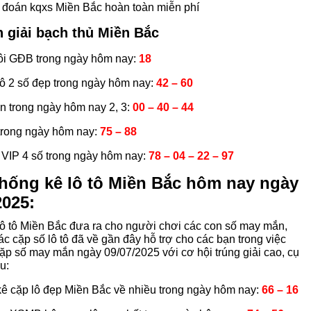
đoán kqxs Miền Bắc
hoàn toàn miễn phí
 giải bạch thủ Miền Bắc
ôi GĐB trong ngày hôm nay:
18
tô 2 số đẹp trong ngày hôm nay:
42 – 60
ên trong ngày hôm nay 2, 3:
00 – 40 – 44
trong ngày hôm nay:
75 – 88
 VIP 4 số trong ngày hôm nay:
78 – 04 – 22 – 97
Thống kê lô tô Miền Bắc hôm nay ngày
2025:
ô tô Miền Bắc đưa ra cho người chơi các con số may mắn,
các cặp số lô tô đã về gần đây hỗ trợ cho các bạn trong việc
ặp số may mắn ngày 09/07/2025 với cơ hội trúng giải cao, cụ
u:
ê cặp lô đẹp Miền Bắc về nhiều trong ngày hôm nay:
66 – 16