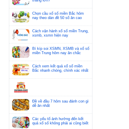
thắng lớn?
Chọn cầu xổ số miền Bắc hôm
nay theo dàn đề 50 số ăn cao
Cách vận hành xổ số miền Trung,
xsmb, xsmn hiện nay
Bí kíp soi XSMN, XSMB và xổ số
miền Trung hôm nay ăn chắc
Cách xem kết quả xổ số miền
Bắc nhanh chóng, chính xác nhất
Đề về đầu 7 hôm sau đánh con gì
dễ ăn nhất
Các yếu tố ảnh hưởng đến kết
quả xổ số không phải ai cũng biết