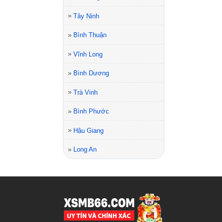
🤑 Lô 2 nh
Tây Ninh
49
Bình Thuận
🤑 Cặp lô
Vĩnh Long
🌟 4. 
ngày 1
Bình Dương
ngày:
Trà Vinh
Cầu soi
Bình Phước
trước:
Hậu Giang
Bạch thủ l
chạy thườ
Long An
B
Bảng ph
theo bả