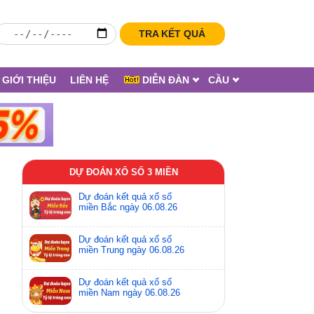
TRA KẾT QUẢ
GIỚI THIỆU
LIÊN HỆ
DIỄN ĐÀN
CẦU
DỰ ĐOÁN XỔ SỐ 3 MIỀN
Dự đoán kết quả xổ số
miền Bắc ngày 06.08.26
Dự đoán kết quả xổ số
miền Trung ngày 06.08.26
Dự đoán kết quả xổ số
miền Nam ngày 06.08.26