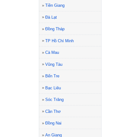
nhiều 
Tiền Giang
Dưới đây l
Đà Lạt
chọn chơi 
nhiều ngày,
Đồng Tháp
cuối cùng 
đoán ở trê
TP Hồ Chí Minh
nay hoặc 
🤑 Soi cầu
Cà Mau
🤑 Cầu lô t
Vũng Tàu
🤑 Cầu lô tạ
Bến Tre
Bạc Liêu
bảng
Sóc Trăng
Cần Thơ
Những vị t
năng chạy 
Đồng Nai
trong nhữn
Bạch thủ 
An Giang