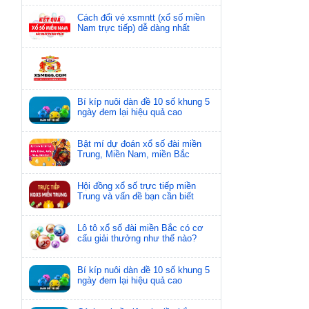
Cách đổi vé xsmntt (xổ số miền
Nam trực tiếp) dễ dàng nhất
Bí kíp nuôi dàn đề 10 số khung 5
ngày đem lại hiệu quả cao
Bật mí dự đoán xổ số đài miền
Trung, Miền Nam, miền Bắc
Hội đồng xổ số trực tiếp miền
Trung và vấn đề bạn cần biết
Lô tô xổ số đài miền Bắc có cơ
cấu giải thưởng như thế nào?
Bí kíp nuôi dàn đề 10 số khung 5
ngày đem lại hiệu quả cao