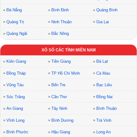
chơi nhiều nhất hôm nay 10/05/2025:
Đà Nẵng
Bình Định
Quảng Bình
Dưới đây là tất cả số tổng hợp top các cặp loto được nhiều
Quảng Trị
Ninh Thuận
Gia Lai
người lựa chọn chơi nhiều nhất trên cơ sở soi cầu XSMB
ngày 10/05/2025 chạy nhiều ngày, xác định vị trí số đầu tiên
Quảng Ngãi
Đắc Nông
của giải đặc biệt là 0 đến tới số cuối cùng của giải 7 là vị trí
106. các bạn có thể kết hợp với những dự đoán ở trên đó để
lựa chọn cho mình cặp số đẹp nhất để chơi cho hôm nay
XỔ SỐ CÁC TỈNH MIỀN NAM
hoặc ngày mai anh em nhé:
Kiên Giang
Tiền Giang
Đà Lạt
🤑 Soi cầu lô chạy ăn 5 ngày liên tiếp:
53
Đồng Tháp
TP Hồ Chí Minh
Cà Mau
🤑 Cầu lô tại vị trí ăn 4 ngày liên tiếp:
62 – 51 – 42 – 35 – 87
🤑 Cầu lô tại vị trí ăn 3 ngày liên tiếp:
Vũng Tàu
Bến Tre
Bạc Liêu
Sóc Trăng
Cần Thơ
Đồng Nai
bảng tham khảo Cầu động chạy liên tục trong 3 ngày
đến 10/05/2025
An Giang
Tây Ninh
Bình Thuận
Vĩnh Long
Bình Dương
Trà Vinh
Những vị trí có lô tô chạy về ba ngày trở lên trên bảng
thường có khả năng chạy tiếp thêm vài ngày, vì thế anh em
Bình Phước
Hậu Giang
Long An
có thể chọn cho mình một trong những cặp số trên để nuôi