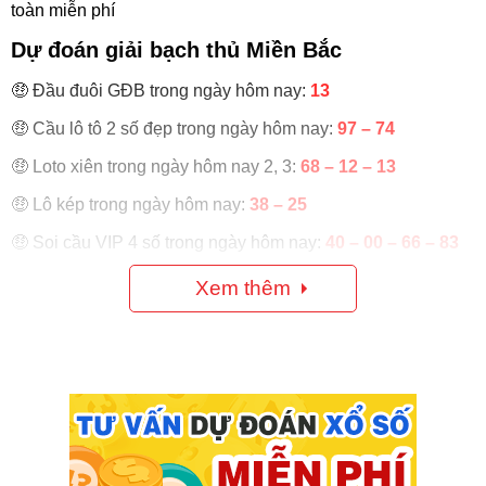
toàn miễn phí
Dự đoán giải bạch thủ Miền Bắc
🤑 Đầu đuôi GĐB trong ngày hôm nay:
13
🤑 Cầu lô tô 2 số đẹp trong ngày hôm nay:
97 – 74
🤑 Loto xiên trong ngày hôm nay 2, 3:
68 – 12 – 13
🤑 Lô kép trong ngày hôm nay:
38 – 25
🤑 Soi cầu VIP 4 số trong ngày hôm nay:
40 – 00 – 66 – 83
🌟 2. Thống kê lô tô Miền Bắc hôm
Xem thêm
nay ngày 10/05/2025:
Thống kê lô tô Miền Bắc đưa ra cho người chơi các con số
may mắn, thông tin các cặp số lô tô đã về gần đây hỗ trợ cho
các bạn trong việc chọn lựa cặp số may mắn ngày
10/05/2025 với cơ hội trúng giải cao, cụ thể như sau:
🤑 Thống kê cặp lô đẹp Miền Bắc về nhiều trong ngày hôm
nay:
57 – 92