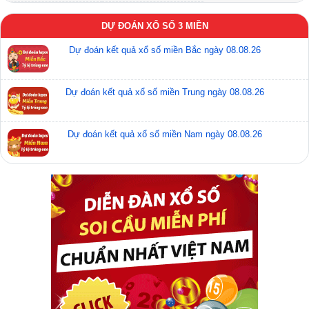
nhé.
DỰ ĐOÁN XỔ SỐ 3 MIỀN
Bạch thủ lô đẹp nhất hôm nay
Dự đoán kết quả xổ số miền Bắc ngày 08.08.26
🤑 Lô 2 nháy đã về hôm qua là
12 – 20
Lô rơi các nháy là
49
– 12 – 77 – 99
Dự đoán kết quả xổ số miền Trung ngày 08.08.26
🤑 Cặp lô được đánh nhiều nhất hôm nay:
63
🌟 4. Soi cầu bạch thủ lô Miền Bắc
Dự đoán kết quả xổ số miền Nam ngày 08.08.26
hôm nay ngày 10/05/2025 : Xem các
con lô đẹp trong ngày:
Cầu soi dự đoán lô tô Miền Bắc theo kết quả
XSMB kỳ trước:
Bạch thủ lô tô XSMB hôm nay được soi theo cầu dự đoán
có quy luật chạy thường xuyên được dự đoán trong những
ngày gần đây nhất:
Bảng soi bạch thủ loto XSMB hôm nay 10/05/2025