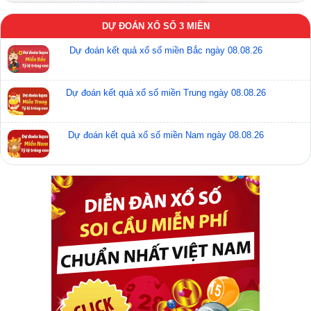
nhé.
DỰ ĐOÁN XỔ SỐ 3 MIỀN
Bạch thủ lô đẹp nhất hôm nay
Dự đoán kết quả xổ số miền Bắc ngày 08.08.26
🤑 Lô 2 nháy đã về hôm qua là
05 – 35
Lô rơi các nháy là
18
– 61 – 93 – 23
Dự đoán kết quả xổ số miền Trung ngày 08.08.26
🤑 Cặp lô được đánh nhiều nhất hôm nay:
34
🌟 4. Soi cầu bạch thủ lô Miền Bắc
Dự đoán kết quả xổ số miền Nam ngày 08.08.26
hôm nay ngày 10/05/2026 : Xem các
con lô đẹp trong ngày:
Cầu soi dự đoán lô tô Miền Bắc theo kết quả
XSMB kỳ trước:
Bạch thủ lô tô XSMB hôm nay được soi theo cầu dự đoán
có quy luật chạy thường xuyên được dự đoán trong những
ngày gần đây nhất:
Bảng soi bạch thủ loto XSMB hôm nay 10/05/2026