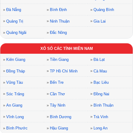
chơi nhiều nhất hôm nay 10/05/2026:
Đà Nẵng
Bình Định
Quảng Bình
Dưới đây là tất cả số tổng hợp top các cặp loto được nhiều
Quảng Trị
Ninh Thuận
Gia Lai
người lựa chọn chơi nhiều nhất trên cơ sở soi cầu XSMB
ngày 10/05/2026 chạy nhiều ngày, xác định vị trí số đầu tiên
Quảng Ngãi
Đắc Nông
của giải đặc biệt là 0 đến tới số cuối cùng của giải 7 là vị trí
106. các bạn có thể kết hợp với những dự đoán ở trên đó để
lựa chọn cho mình cặp số đẹp nhất để chơi cho hôm nay
XỔ SỐ CÁC TỈNH MIỀN NAM
hoặc ngày mai anh em nhé:
Kiên Giang
Tiền Giang
Đà Lạt
🤑 Soi cầu lô chạy ăn 5 ngày liên tiếp:
80
Đồng Tháp
TP Hồ Chí Minh
Cà Mau
🤑 Cầu lô tại vị trí ăn 4 ngày liên tiếp:
76 – 51 – 14 – 14 – 93
🤑 Cầu lô tại vị trí ăn 3 ngày liên tiếp:
Vũng Tàu
Bến Tre
Bạc Liêu
Sóc Trăng
Cần Thơ
Đồng Nai
bảng tham khảo Cầu động chạy liên tục trong 3 ngày
đến 10/05/2026
An Giang
Tây Ninh
Bình Thuận
Vĩnh Long
Bình Dương
Trà Vinh
Những vị trí có lô tô chạy về ba ngày trở lên trên bảng
thường có khả năng chạy tiếp thêm vài ngày, vì thế anh em
Bình Phước
Hậu Giang
Long An
có thể chọn cho mình một trong những cặp số trên để nuôi