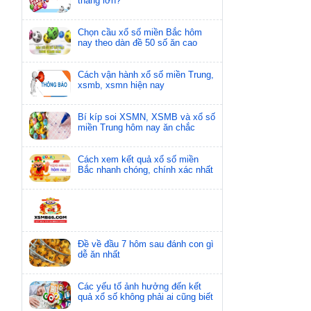
thắng lớn?
Chọn cầu xổ số miền Bắc hôm
nay theo dàn đề 50 số ăn cao
Cách vận hành xổ số miền Trung,
xsmb, xsmn hiện nay
Bí kíp soi XSMN, XSMB và xổ số
miền Trung hôm nay ăn chắc
Cách xem kết quả xổ số miền
Bắc nhanh chóng, chính xác nhất
Đề về đầu 7 hôm sau đánh con gì
dễ ăn nhất
Các yếu tố ảnh hưởng đến kết
quả xổ số không phải ai cũng biết