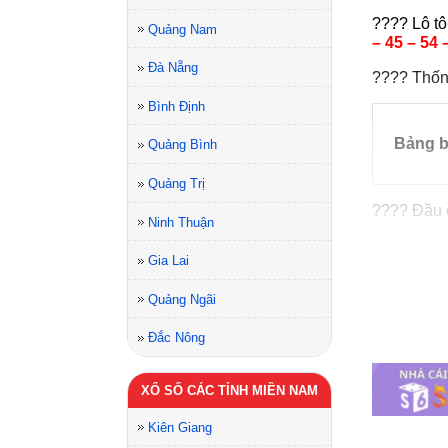
???? Lô t
Quảng Nam
– 45 – 54 
Đà Nẵng
???? Thống
Bình Định
Bảng b
Quảng Bình
Quảng Trị
???? Đầu c
Ninh Thuận
???? Chạm
Gia Lai
???? 2 số 
Quảng Ngãi
???? Tần s
Đắc Nông
Bảng th
XỔ SỐ CÁC TỈNH MIỀN NAM
Kiên Giang
???? 3