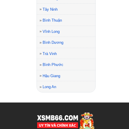
Bạch thủ 
Tây Ninh
???? Lô 2
57 – 42
Bình Thuận
???? Cặp 
Vĩnh Long
???? 4
Bình Dương
nay ng
Trà Vinh
trong
Bình Phước
Cầu soi
trước:
Hậu Giang
Bạch thủ l
Long An
chạy thườ
B
Bảng ph