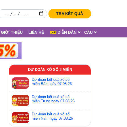
TRA KẾT QUẢ
GIỚI THIỆU
LIÊN HỆ
DIỄN ĐÀN
CẦU
DỰ ĐOÁN XỔ SỐ 3 MIỀN
Dự đoán kết quả xổ số
miền Bắc ngày 07.08.26
Dự đoán kết quả xổ số
miền Trung ngày 07.08.26
Dự đoán kết quả xổ số
miền Nam ngày 07.08.26