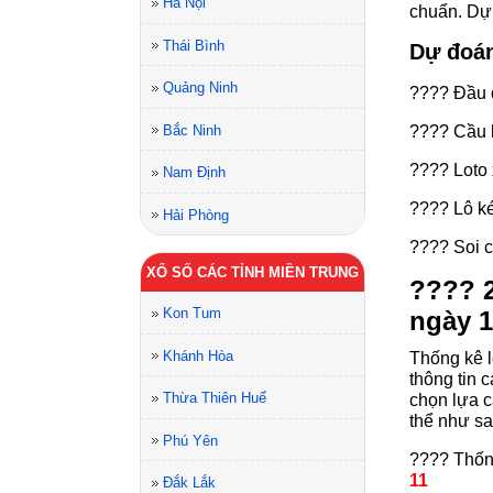
Hà Nội
chuẩn.
Dự 
Thái Bình
Dự đoán
Quảng Ninh
???? Đầu 
Bắc Ninh
???? Cầu l
???? Loto 
Nam Định
???? Lô k
Hải Phòng
???? Soi c
XỔ SỐ CÁC TỈNH MIỀN TRUNG
???? 2
Kon Tum
ngày 1
Khánh Hòa
Thống kê l
thông tin 
Thừa Thiên Huế
chọn lựa c
thể như sa
Phú Yên
???? Thốn
11
Đắk Lắk