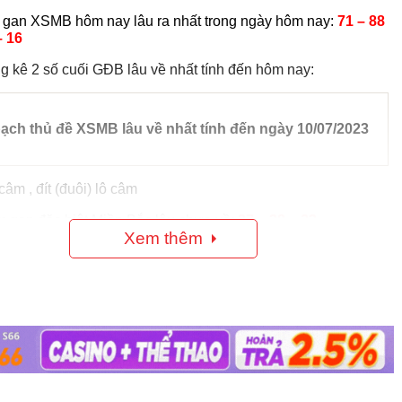
ô gan XSMB hôm nay lâu ra nhất trong ngày hôm nay:
71 – 88
– 16
 kê 2 số cuối GĐB lâu về nhất tính đến hôm nay:
ạch thủ đề XSMB lâu về nhất tính đến ngày 10/07/2023
âm , đít (đuôi) lô câm
 gan đặc biệt Miền Bắc lâu chưa về:
27 – 38 – 23
Xem thêm
cuối giải đặc biệt Miền Bắc về theo tuần:
54 – 68
uất lô tô:
am khảo tần suất lô tô XSMB hôm nay ngày 10/07/2023
. Các cặp số lô tô được anh em chơi