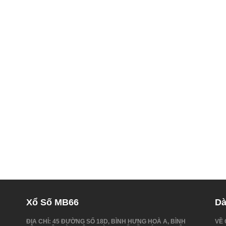
lô đẹp nhất hôm nay
 nháy đã về hôm qua là
58 – 92
Lô rơi các nháy là
51 – 14 –
lô được đánh nhiều nhất hôm nay:
19
. Soi cầu bạch thủ lô Miền Bắc hôm
ày 10/07/2023 : Xem các con lô đẹp
 ngày:
 dự đoán lô tô Miền Bắc theo kết quả XSMB kỳ
ô tô XSMB hôm nay được soi theo cầu dự đoán có quy luật
ng xuyên được dự đoán trong những ngày gần đây nhất:
ảng soi bạch thủ loto XSMB hôm nay 10/07/2023
Xổ Số MB66
Dà
ân tích và soi cầu đầu đuôi xổ số Miền Bắc
ĐỊA CHỈ: 45 ĐƯỜNG SỐ 18D, BÌNH HƯNG HOÀ A, BÌNH
VỀ 