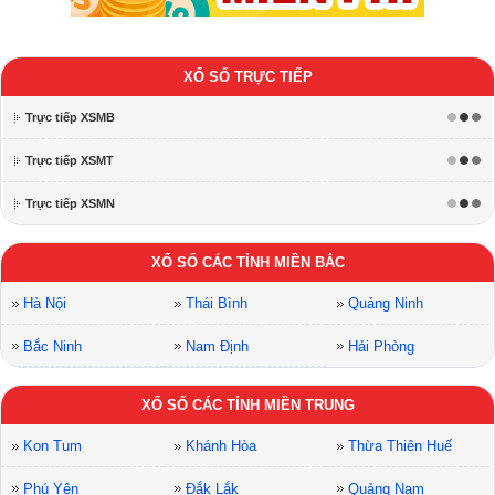
🤑 Lô tô gan XSMB hôm nay lâu ra nhất trong ngày hôm nay:
70 – 63 – 31 – 44 – 63
XỔ SỐ TRỰC TIẾP
🤑 Thống kê 2 số cuối GĐB lâu về nhất tính đến hôm nay:
Trực tiếp XSMB
Bảng bạch thủ đề XSMB lâu về nhất tính đến ngày
Trực tiếp XSMT
10/11/2025
Trực tiếp XSMN
🤑 Đầu câm , đít (đuôi) lô câm
XỔ SỐ CÁC TỈNH MIỀN BẮC
🤑 Chạm gan đặc biệt Miền Bắc lâu chưa về:
24 – 19 – 62
Hà Nội
Thái Bình
Quảng Ninh
🤑 2 số cuối giải đặc biệt Miền Bắc về theo tuần:
75 – 86
Bắc Ninh
Nam Định
Hải Phòng
🤑 Tần suất lô tô:
Bảng tham khảo tần suất lô tô XSMB hôm nay ngày
XỔ SỐ CÁC TỈNH MIỀN TRUNG
10/11/2025
Kon Tum
Khánh Hòa
Thừa Thiên Huế
🌟 3. Các cặp số lô tô được anh em
Phú Yên
Đắk Lắk
Quảng Nam