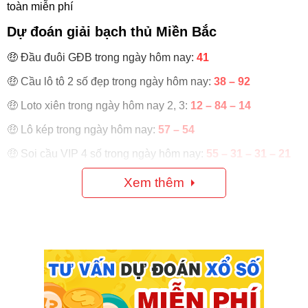
toàn miễn phí
Dự đoán giải bạch thủ Miền Bắc
🤑 Đầu đuôi GĐB trong ngày hôm nay:
41
🤑 Cầu lô tô 2 số đẹp trong ngày hôm nay:
38 – 92
🤑 Loto xiên trong ngày hôm nay 2, 3:
12 – 84 – 14
🤑 Lô kép trong ngày hôm nay:
57 – 54
🤑 Soi cầu VIP 4 số trong ngày hôm nay:
55 – 31 – 31 – 21
🌟 2. Thống kê lô tô Miền Bắc hôm
Xem thêm
nay ngày 10/11/2025:
Thống kê lô tô Miền Bắc đưa ra cho người chơi các con số
may mắn, thông tin các cặp số lô tô đã về gần đây hỗ trợ cho
các bạn trong việc chọn lựa cặp số may mắn ngày
10/11/2025 với cơ hội trúng giải cao, cụ thể như sau:
🤑 Thống kê cặp lô đẹp Miền Bắc về nhiều trong ngày hôm
nay:
44 – 61