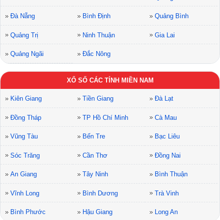
chơi nhiều nhất hôm nay 10/11/2025:
Đà Nẵng
Bình Định
Quảng Bình
Dưới đây là tất cả số tổng hợp top các cặp loto được nhiều
Quảng Trị
Ninh Thuận
Gia Lai
người lựa chọn chơi nhiều nhất trên cơ sở soi cầu XSMB
ngày 10/11/2025 chạy nhiều ngày, xác định vị trí số đầu tiên
Quảng Ngãi
Đắc Nông
của giải đặc biệt là 0 đến tới số cuối cùng của giải 7 là vị trí
106. các bạn có thể kết hợp với những dự đoán ở trên đó để
lựa chọn cho mình cặp số đẹp nhất để chơi cho hôm nay
XỔ SỐ CÁC TỈNH MIỀN NAM
hoặc ngày mai anh em nhé:
Kiên Giang
Tiền Giang
Đà Lạt
🤑 Soi cầu lô chạy ăn 5 ngày liên tiếp:
27
Đồng Tháp
TP Hồ Chí Minh
Cà Mau
🤑 Cầu lô tại vị trí ăn 4 ngày liên tiếp:
77 – 46 – 96 – 16 – 38
🤑 Cầu lô tại vị trí ăn 3 ngày liên tiếp:
Vũng Tàu
Bến Tre
Bạc Liêu
Sóc Trăng
Cần Thơ
Đồng Nai
bảng tham khảo Cầu động chạy liên tục trong 3 ngày
đến 10/11/2025
An Giang
Tây Ninh
Bình Thuận
Vĩnh Long
Bình Dương
Trà Vinh
Những vị trí có lô tô chạy về ba ngày trở lên trên bảng
thường có khả năng chạy tiếp thêm vài ngày, vì thế anh em
Bình Phước
Hậu Giang
Long An
có thể chọn cho mình một trong những cặp số trên để nuôi