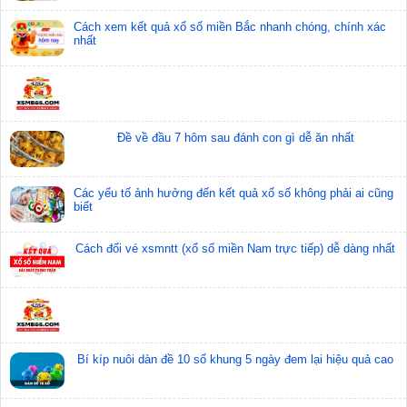
🤑 Nuôi lô hai nháy hôm nay:
40 – 61
Cách xem kết quả xổ số miền Bắc nhanh chóng, chính xác
nhất
🌟 5. Soi cầu dự đoán Vietlott ngày
10/11/2025:
Chốt số soi cầu Vietlott thứ tư hôm nay 10/11/2025
Đề về đầu 7 hôm sau đánh con gì dễ ăn nhất
Soi cầu và dự đoán Mega 6/45 hôm nay ngày 10/11/2025
🤑 Cặp số may mắn sẽ về:
20 – 30 – 11 – 06
Các yếu tố ảnh hưởng đến kết quả xổ số không phải ai cũng
biết
🤑 Thống kê cặp số về nhiều nhất trong 30 ngày:
83 – 31 –
20 – 07
Cách đổi vé xsmntt (xổ số miền Nam trực tiếp) dễ dàng nhất
🤑 Thống kê cặp số Jackpot về ít nhất trong 30 ngày:
05 – 57
– 59 – 29
Dự đoán soi cầu vip 3D hôm nay ngày 10/11/2025
🤑 Cặp số may mắn sẽ về:
44 – 47 – 38 – 76
Bí kíp nuôi dàn đề 10 số khung 5 ngày đem lại hiệu quả cao
🤑 Thống kê cặp số về nhiều nhất trong 30 ngày:
41 – 84 –
81 – 03