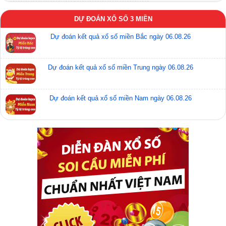
DỰ ĐOÁN XỔ SỐ 3 MIỀN
Dự đoán kết quả xổ số miền Bắc ngày 06.08.26
Bảng tham khảo tần suất lô tô XSMB hôm nay ngày
11/05/2023
Dự đoán kết quả xổ số miền Trung ngày 06.08.26
???? 3. Các cặp số lô tô được anh
Dự đoán kết quả xổ số miền Nam ngày 06.08.26
em chơi nhiều nhất hôm nay
11/05/2023:
Dưới đây là tất cả số tổng hợp top các cặp loto được nhiều
người lựa chọn chơi nhiều nhất trên cơ sở soi cầu XSMB
ngày 11/05/2023 chạy nhiều ngày, xác định vị trí số đầu tiên
của giải đặc biệt là 0 đến tới số cuối cùng của giải 7 là vị trí
106. các bạn có thể kết hợp với những dự đoán ở trên đó để
lựa chọn cho mình cặp số đẹp nhất để chơi cho hôm nay
hoặc ngày mai anh em nhé:
???? Soi cầu lô chạy ăn 5 ngày liên tiếp:
03