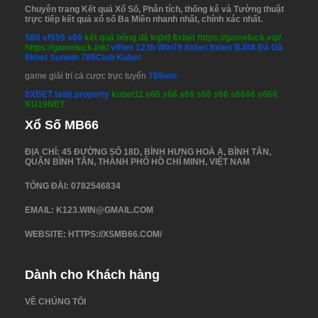
Chuyên trang Kết quả Xổ Số, Phân tích, thống kê và Tường thuật
trực tiếp kết quả xổ số Ba Miền nhanh nhất, chính xác nhất.
Kết luận: dự đoán soi cầu bạch thủ lô tô xổ số Miền Bắc
hôm nay dễ về nhất là con số
90
.
S66
vf555
s66
kết quả bóng đá
kqbd
8xbet
https://gameluck.vip/
https://gameluck.ink/
v9bet
123b
Win79
8xbet
8xbet
BJ88 Đá Gà
8kbet
Sunwin
789Club
Kubet
Soi cầu dự đoán lô tô 2 nháy hôm nay ngày
game giải trí cá cược trực tuyến
789win
11/07/2023:
8XBET
ta88.property
kubet11
s66
s66
s66
s66
s66
s6666
s666
KU19NET
Lô tô về 2 nháy được xác định và đưa ra dựa vào vị trí tạo
cầu về lô ra 2 lần gần nhất hoặc về xuôi cùng lộn vào ngày
Xổ Số MB66
hôm sau, lô tô tại vị trí ghép cầu được xác định theo hàng
thứ tự đầu giải đặc biệt là 0 và sau đó được tiến dần lên:
ĐỊA CHỈ: 45 ĐƯỜNG SỐ 18D, BÌNH HƯNG HOÀ A, BÌNH TÂN,
QUẬN BÌNH TÂN, THÀNH PHỐ HỒ CHÍ MINH, VIỆT NAM
???? Cầu lô 2 nháy chạy 4 kỳ liên tục trở lên:
54
TỔNG ĐÀI: 0782546834
???? Nuôi lô hai nháy hôm nay:
48 – 82
EMAIL:
K123.WIN@GMAIL.COM
???? 5. Soi cầu dự đoán Vietlott
WEBSITE: HTTPS://XSMB66.COM/
ngày 11/07/2023:
Chốt số soi cầu Vietlott thứ tư hôm nay 11/07/2023
Dành cho Khách hàng
Soi cầu và dự đoán Mega 6/45 hôm nay ngày 11/07/2023
VỀ CHÚNG TÔI