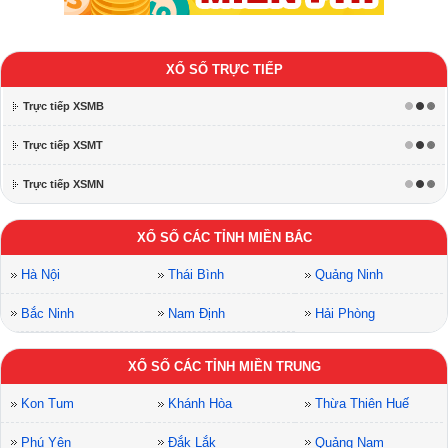
hôm nay:
42 – 19
???? Lô tô gan XSMB hôm nay lâu ra nhất trong ngày hôm
nay:
53 – 77 – 45 – 61 – 99
XỔ SỐ TRỰC TIẾP
???? Thống kê 2 số cuối GĐB lâu về nhất tính đến hôm nay:
Trực tiếp XSMB
Trực tiếp XSMT
Trực tiếp XSMN
XỔ SỐ CÁC TỈNH MIỀN BẮC
Hà Nội
Thái Bình
Quảng Ninh
Bắc Ninh
Nam Định
Hải Phòng
XỔ SỐ CÁC TỈNH MIỀN TRUNG
Kon Tum
Khánh Hòa
Thừa Thiên Huế
Phú Yên
Đắk Lắk
Quảng Nam