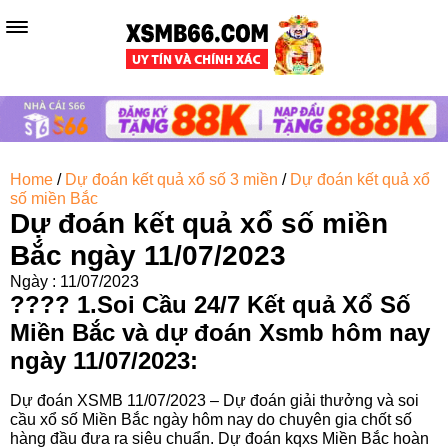
Home
/
Dự đoán kết quả xổ số 3 miền
/
Dự đoán kết quả xổ
số miền Bắc
Dự đoán kết quả xổ số miền
Bắc ngày 11/07/2023
Ngày : 11/07/2023
???? 1.Soi Cầu 24/7 Kết quả Xổ Số
Miền Bắc và dự đoán Xsmb hôm nay
ngày 11/07/2023:
Dự đoán XSMB 11/07/2023 – Dự đoán giải thưởng và soi
cầu xổ số Miền Bắc ngày hôm nay do chuyên gia chốt số
hàng đầu đưa ra siêu chuẩn.
Dự đoán kqxs Miền Bắc
hoàn