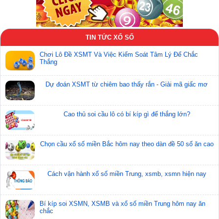
người lựa chọn chơi nhiều nhất trên cơ sở soi cầu XSMB
ngày 11/07/2023 chạy nhiều ngày, xác định vị trí số đầu tiên
của giải đặc biệt là 0 đến tới số cuối cùng của giải 7 là vị trí
106. các bạn có thể kết hợp với những dự đoán ở trên đó để
TIN TỨC XỔ SỐ
lựa chọn cho mình cặp số đẹp nhất để chơi cho hôm nay
hoặc ngày mai anh em nhé:
Chơi Lô Đề XSMT Và Việc Kiểm Soát Tâm Lý Để Chắc
Thắng
???? Soi cầu lô chạy ăn 5 ngày liên tiếp:
36
???? Cầu lô tại vị trí ăn 4 ngày liên tiếp:
00 – 87 – 52 – 66 –
Dự đoán XSMT từ chiêm bao thấy rắn - Giải mã giấc mơ
11
???? Cầu lô tại vị trí ăn 3 ngày liên tiếp:
Cao thủ soi cầu lô có bí kíp gì để thắng lớn?
Chọn cầu xổ số miền Bắc hôm nay theo dàn đề 50 số ăn cao
Cách vận hành xổ số miền Trung, xsmb, xsmn hiện nay
Bí kíp soi XSMN, XSMB và xổ số miền Trung hôm nay ăn
chắc