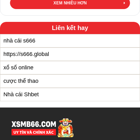
XEM NHIỀU HƠN
Liên kết hay
nhà cái s666
https://s666.global
xổ số online
Bảng soi bạch thủ loto XSMB hôm nay 11/07/2023
cược thể thao
Bảng phân tích và soi cầu đầu đuôi xổ số
Nhà cái Shbet
Miền Bắc theo bảng dự đoán:
Soi cầu ghép số cuối giải hàng ngày 1 dự đoán hôm nay
Miền Bắc bạch thủ về
92
, tần suất lô rơi là 00 lần trong 30
ngày gần đây.
Soi Cầu dự đoán kẹp con số xuất hiện trong ngày hôm nay
là
12