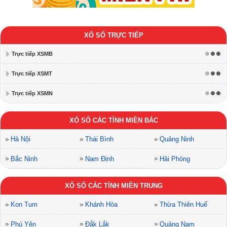
hôm nay:
33 – 38
???? Lô tô gan XSMB hôm nay lâu ra nhất trong ngày hôm
nay:
00 – 15 – 33 – 27 – 81
XỔ SỐ TRỰC TIẾP
???? Thống kê 2 số cuối GĐB lâu về nhất tính đến hôm nay:
Trực tiếp XSMB
Trực tiếp XSMT
Bảng bạch thủ đề XSMB lâu về nhất tính đến ngày
11/10/2023
Trực tiếp XSMN
???? Đầu câm , đít (đuôi) lô câm
XỔ SỐ CÁC TỈNH MIỀN BẮC
???? Chạm gan đặc biệt Miền Bắc lâu chưa về:
52 – 35 –
Hà Nội
Thái Bình
Quảng Ninh
10
Bắc Ninh
Nam Định
Hải Phòng
???? 2 số cuối giải đặc biệt Miền Bắc về theo tuần:
76 – 73
???? Tần suất lô tô:
XỔ SỐ CÁC TỈNH MIỀN TRUNG
Bảng tham khảo tần suất lô tô XSMB hôm nay ngày
Kon Tum
Khánh Hòa
Thừa Thiên Huế
11/10/2023
Phú Yên
Đắk Lắk
Quảng Nam