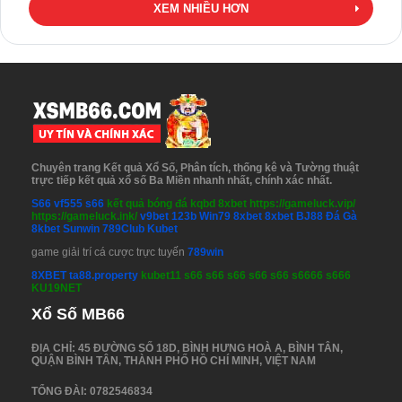
XEM NHIỀU HƠN
Chuyên trang Kết quả Xổ Số, Phân tích, thống kê và Tường thuật
trực tiếp kết quả xổ số Ba Miền nhanh nhất, chính xác nhất.
S66
vf555
s66
kết quả bóng đá
kqbd
8xbet
https://gameluck.vip/
https://gameluck.ink/
v9bet
123b
Win79
8xbet
8xbet
BJ88 Đá Gà
8kbet
Sunwin
789Club
Kubet
game giải trí cá cược trực tuyến
789win
8XBET
ta88.property
kubet11
s66
s66
s66
s66
s66
s6666
s666
KU19NET
Xổ Số MB66
ĐỊA CHỈ: 45 ĐƯỜNG SỐ 18D, BÌNH HƯNG HOÀ A, BÌNH TÂN,
QUẬN BÌNH TÂN, THÀNH PHỐ HỒ CHÍ MINH, VIỆT NAM
TỔNG ĐÀI: 0782546834