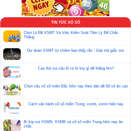
ngày gần đây nhất:
Bảng soi bạch thủ loto XSMB hôm nay 11/10/2023
TIN TỨC XỔ SỐ
Chơi Lô Đề XSMT Và Việc Kiểm Soát Tâm Lý Để Chắc
Bảng phân tích và soi cầu đầu đuôi xổ số
Thắng
Miền Bắc theo bảng dự đoán:
Dự đoán XSMT từ chiêm bao thấy rắn - Giải mã giấc mơ
Soi cầu ghép số cuối giải hàng ngày 1 dự đoán hôm nay
Miền Bắc bạch thủ về
66
, tần suất lô rơi là 44 lần trong 30
ngày gần đây.
Cao thủ soi cầu lô có bí kíp gì để thắng lớn?
Soi Cầu dự đoán kẹp con số xuất hiện trong ngày hôm nay
là
22
Chọn cầu xổ số miền Bắc hôm nay theo dàn đề 50 số ăn cao
Kết luận: dự đoán soi cầu bạch thủ lô tô xổ số Miền Bắc
hôm nay dễ về nhất là con số
37
.
Cách vận hành xổ số miền Trung, xsmb, xsmn hiện nay
Soi cầu dự đoán lô tô 2 nháy hôm nay ngày
11/10/2023:
Bí kíp soi XSMN, XSMB và xổ số miền Trung hôm nay ăn
Lô tô về 2 nháy được xác định và đưa ra dựa vào vị trí tạo
chắc
cầu về lô ra 2 lần gần nhất hoặc về xuôi cùng lộn vào ngày