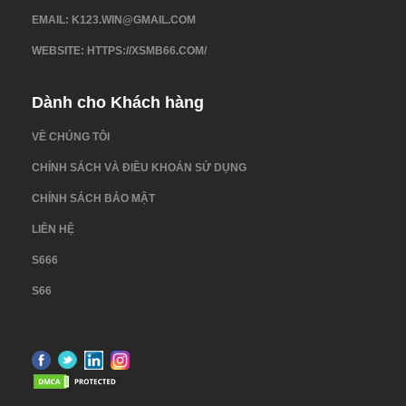
EMAIL:
K123.WIN@GMAIL.COM
WEBSITE: HTTPS://XSMB66.COM/
Dành cho Khách hàng
VỀ CHÚNG TÔI
CHÍNH SÁCH VÀ ĐIỀU KHOẢN SỬ DỤNG
CHÍNH SÁCH BẢO MẬT
LIÊN HỆ
S666
S66