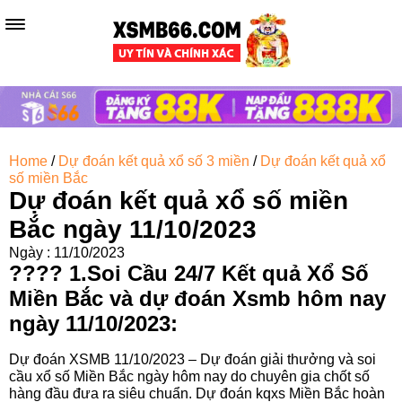
Home
/
Dự đoán kết quả xổ số 3 miền
/
Dự đoán kết quả xổ
số miền Bắc
Dự đoán kết quả xổ số miền
Bắc ngày 11/10/2023
Ngày : 11/10/2023
???? 1.Soi Cầu 24/7 Kết quả Xổ Số
Miền Bắc và dự đoán Xsmb hôm nay
ngày 11/10/2023:
Dự đoán XSMB 11/10/2023 – Dự đoán giải thưởng và soi
cầu xổ số Miền Bắc ngày hôm nay do chuyên gia chốt số
hàng đầu đưa ra siêu chuẩn.
Dự đoán kqxs Miền Bắc
hoàn