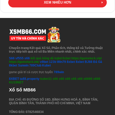
XEM NHIỀU HƠN
Chuyên trang Kết quả Xổ Số, Phân tích, thống kê và Tường thuật
trực tiếp kết quả xổ số Ba Miền nhanh nhất, chính xác nhất.
S66
vf555
s66
kết quả bóng đá
kqbd
8xbet
https://gameluck.vip/
https://gameluck.ink/
v9bet
123b
Win79
8xbet
8xbet
BJ88 Đá Gà
8kbet
Sunwin
789Club
Kubet
game giải trí cá cược trực tuyến
789win
8XBET
ta88.property
kubet11
s66
s66
s66
s66
s66
s6666
s666
KU19NET
Xổ Số MB66
ĐỊA CHỈ: 45 ĐƯỜNG SỐ 18D, BÌNH HƯNG HOÀ A, BÌNH TÂN,
QUẬN BÌNH TÂN, THÀNH PHỐ HỒ CHÍ MINH, VIỆT NAM
TỔNG ĐÀI: 0782546834