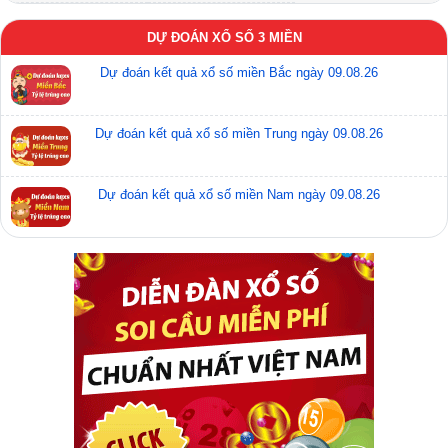
nhé.
DỰ ĐOÁN XỔ SỐ 3 MIỀN
Bạch thủ lô đẹp nhất hôm nay
Dự đoán kết quả xổ số miền Bắc ngày 09.08.26
🤑 Lô 2 nháy đã về hôm qua là
09 – 99
Lô rơi các nháy là
90
– 91 – 27 – 47
Dự đoán kết quả xổ số miền Trung ngày 09.08.26
🤑 Cặp lô được đánh nhiều nhất hôm nay:
31
🌟 4. Soi cầu bạch thủ lô Miền Bắc
Dự đoán kết quả xổ số miền Nam ngày 09.08.26
hôm nay ngày 11/10/2025 : Xem các
con lô đẹp trong ngày:
Cầu soi dự đoán lô tô Miền Bắc theo kết quả
XSMB kỳ trước:
Bạch thủ lô tô XSMB hôm nay được soi theo cầu dự đoán
có quy luật chạy thường xuyên được dự đoán trong những
ngày gần đây nhất:
Bảng soi bạch thủ loto XSMB hôm nay 11/10/2025