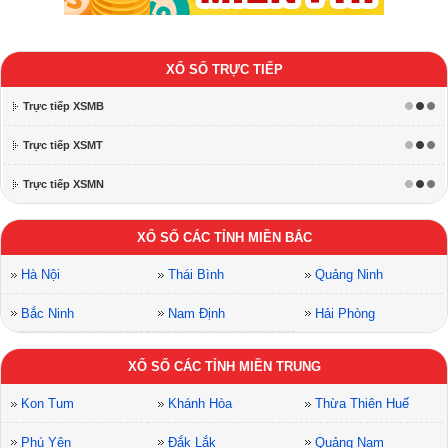
🤑 Lô tô gan XSMB hôm nay lâu ra nhất trong ngày hôm nay:
67 – 04 – 23 – 75 – 12
XỔ SỐ TRỰC TIẾP
🤑 Thống kê 2 số cuối GĐB lâu về nhất tính đến hôm nay:
Trực tiếp XSMB
Bảng bạch thủ đề XSMB lâu về nhất tính đến ngày
Trực tiếp XSMT
11/10/2025
Trực tiếp XSMN
🤑 Đầu câm , đít (đuôi) lô câm
XỔ SỐ CÁC TỈNH MIỀN BẮC
🤑 Chạm gan đặc biệt Miền Bắc lâu chưa về:
78 – 60 – 96
Hà Nội
Thái Bình
Quảng Ninh
🤑 2 số cuối giải đặc biệt Miền Bắc về theo tuần:
05 – 45
Bắc Ninh
Nam Định
Hải Phòng
🤑 Tần suất lô tô:
Bảng tham khảo tần suất lô tô XSMB hôm nay ngày
XỔ SỐ CÁC TỈNH MIỀN TRUNG
11/10/2025
Kon Tum
Khánh Hòa
Thừa Thiên Huế
🌟 3. Các cặp số lô tô được anh em
Phú Yên
Đắk Lắk
Quảng Nam