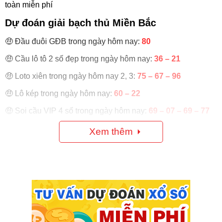
toàn miễn phí
Dự đoán giải bạch thủ Miền Bắc
🤑 Đầu đuôi GĐB trong ngày hôm nay:
80
🤑 Cầu lô tô 2 số đẹp trong ngày hôm nay:
36 – 21
🤑 Loto xiên trong ngày hôm nay 2, 3:
75 – 67 – 96
🤑 Lô kép trong ngày hôm nay:
60 – 22
🤑 Soi cầu VIP 4 số trong ngày hôm nay:
69 – 07 – 69 – 77
🌟 2. Thống kê lô tô Miền Bắc hôm
Xem thêm
nay ngày 11/10/2025:
Thống kê lô tô Miền Bắc đưa ra cho người chơi các con số
may mắn, thông tin các cặp số lô tô đã về gần đây hỗ trợ cho
các bạn trong việc chọn lựa cặp số may mắn ngày
11/10/2025 với cơ hội trúng giải cao, cụ thể như sau:
🤑 Thống kê cặp lô đẹp Miền Bắc về nhiều trong ngày hôm
nay:
51 – 26