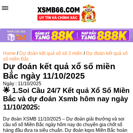
Home
/
Dự đoán kết quả xổ số 3 miền
/
Dự đoán kết quả xổ
số miền Bắc
Dự đoán kết quả xổ số miền
Bắc ngày 11/10/2025
Ngày : 11/10/2025
🌟 1.Soi Cầu 24/7 Kết quả Xổ Số Miền
Bắc và dự đoán Xsmb hôm nay ngày
11/10/2025:
Dự đoán XSMB 11/10/2025 – Dự đoán giải thưởng và soi
cầu xổ số Miền Bắc ngày hôm nay do chuyên gia chốt số
hàng đầu đưa ra siêu chuẩn.
Dự đoán kqxs Miền Bắc
hoàn