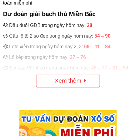
toàn miễn phí
Dự đoán giải bạch thủ Miền Bắc
🤑 Đầu đuôi GĐB trong ngày hôm nay:
28
🤑 Cầu lô tô 2 số đẹp trong ngày hôm nay:
54 – 90
🤑 Loto xiên trong ngày hôm nay 2, 3:
69 – 11 – 84
🤑 Lô kép trong ngày hôm nay:
27 – 76
🤑 Soi cầu VIP 4 số trong ngày hôm nay:
48 – 77 – 61 – 54
🌟 2. Thống kê lô tô Miền Bắc hôm
Xem thêm
nay ngày 12/02/2026:
Thống kê lô tô Miền Bắc đưa ra cho người chơi các con số
may mắn, thông tin các cặp số lô tô đã về gần đây hỗ trợ cho
các bạn trong việc chọn lựa cặp số may mắn ngày
12/02/2026 với cơ hội trúng giải cao, cụ thể như sau:
🤑 Thống kê cặp lô đẹp Miền Bắc về nhiều trong ngày hôm
nay:
26 – 49