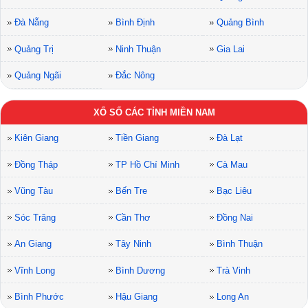
chơi nhiều nhất hôm nay 12/02/2026:
Đà Nẵng
Bình Định
Quảng Bình
Dưới đây là tất cả số tổng hợp top các cặp loto được nhiều
Quảng Trị
Ninh Thuận
Gia Lai
người lựa chọn chơi nhiều nhất trên cơ sở soi cầu XSMB
ngày 12/02/2026 chạy nhiều ngày, xác định vị trí số đầu tiên
Quảng Ngãi
Đắc Nông
của giải đặc biệt là 0 đến tới số cuối cùng của giải 7 là vị trí
106. các bạn có thể kết hợp với những dự đoán ở trên đó để
lựa chọn cho mình cặp số đẹp nhất để chơi cho hôm nay
XỔ SỐ CÁC TỈNH MIỀN NAM
hoặc ngày mai anh em nhé:
Kiên Giang
Tiền Giang
Đà Lạt
🤑 Soi cầu lô chạy ăn 5 ngày liên tiếp:
98
Đồng Tháp
TP Hồ Chí Minh
Cà Mau
🤑 Cầu lô tại vị trí ăn 4 ngày liên tiếp:
51 – 67 – 10 – 18 – 23
🤑 Cầu lô tại vị trí ăn 3 ngày liên tiếp:
Vũng Tàu
Bến Tre
Bạc Liêu
Sóc Trăng
Cần Thơ
Đồng Nai
bảng tham khảo Cầu động chạy liên tục trong 3 ngày
đến 12/02/2026
An Giang
Tây Ninh
Bình Thuận
Vĩnh Long
Bình Dương
Trà Vinh
Những vị trí có lô tô chạy về ba ngày trở lên trên bảng
thường có khả năng chạy tiếp thêm vài ngày, vì thế anh em
Bình Phước
Hậu Giang
Long An
có thể chọn cho mình một trong những cặp số trên để nuôi