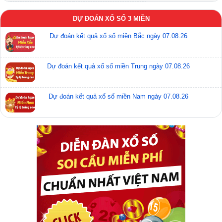
nhé.
DỰ ĐOÁN XỔ SỐ 3 MIỀN
Bạch thủ lô đẹp nhất hôm nay
Dự đoán kết quả xổ số miền Bắc ngày 07.08.26
🤑 Lô 2 nháy đã về hôm qua là
21 – 91
Lô rơi các nháy là
13
– 39 – 73 – 53
Dự đoán kết quả xổ số miền Trung ngày 07.08.26
🤑 Cặp lô được đánh nhiều nhất hôm nay:
85
🌟 4. Soi cầu bạch thủ lô Miền Bắc
Dự đoán kết quả xổ số miền Nam ngày 07.08.26
hôm nay ngày 12/02/2026 : Xem các
con lô đẹp trong ngày:
Cầu soi dự đoán lô tô Miền Bắc theo kết quả
XSMB kỳ trước:
Bạch thủ lô tô XSMB hôm nay được soi theo cầu dự đoán
có quy luật chạy thường xuyên được dự đoán trong những
ngày gần đây nhất:
Bảng soi bạch thủ loto XSMB hôm nay 12/02/2026