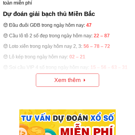
toàn miễn phí
Dự đoán giải bạch thủ Miền Bắc
🤑 Đầu đuôi GĐB trong ngày hôm nay:
47
🤑 Cầu lô tô 2 số đẹp trong ngày hôm nay:
22 – 87
🤑 Loto xiên trong ngày hôm nay 2, 3:
56 – 78 – 72
🤑 Lô kép trong ngày hôm nay:
02 – 21
🤑 Soi cầu VIP 4 số trong ngày hôm nay:
15 – 56 – 63 – 31
🌟 2. Thống kê lô tô Miền Bắc hôm
Xem thêm
nay ngày 12/08/2025:
Thống kê lô tô Miền Bắc đưa ra cho người chơi các con số
may mắn, thông tin các cặp số lô tô đã về gần đây hỗ trợ cho
các bạn trong việc chọn lựa cặp số may mắn ngày
12/08/2025 với cơ hội trúng giải cao, cụ thể như sau:
🤑 Thống kê cặp lô đẹp Miền Bắc về nhiều trong ngày hôm
nay:
71 – 97