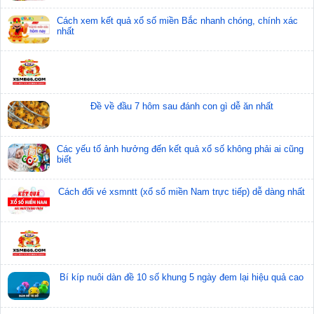
🤑 Nuôi lô hai nháy hôm nay:
37 – 32
Cách xem kết quả xổ số miền Bắc nhanh chóng, chính xác
nhất
🌟 5. Soi cầu dự đoán Vietlott ngày
12/08/2025:
Chốt số soi cầu Vietlott thứ tư hôm nay 12/08/2025
Đề về đầu 7 hôm sau đánh con gì dễ ăn nhất
Soi cầu và dự đoán Mega 6/45 hôm nay ngày 12/08/2025
🤑 Cặp số may mắn sẽ về:
99 – 37 – 51 – 69
Các yếu tố ảnh hưởng đến kết quả xổ số không phải ai cũng
biết
🤑 Thống kê cặp số về nhiều nhất trong 30 ngày:
35 – 13 –
77 – 57
Cách đổi vé xsmntt (xổ số miền Nam trực tiếp) dễ dàng nhất
🤑 Thống kê cặp số Jackpot về ít nhất trong 30 ngày:
08 – 16
– 40 – 12
Dự đoán soi cầu vip 3D hôm nay ngày 12/08/2025
🤑 Cặp số may mắn sẽ về:
99 – 14 – 39 – 36
Bí kíp nuôi dàn đề 10 số khung 5 ngày đem lại hiệu quả cao
🤑 Thống kê cặp số về nhiều nhất trong 30 ngày:
27 – 74 –
91 – 66