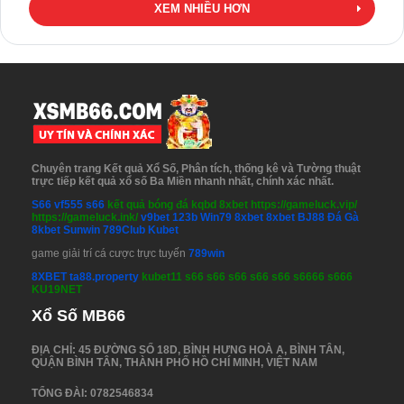
XEM NHIỀU HƠN
Chuyên trang Kết quả Xổ Số, Phân tích, thống kê và Tường thuật
trực tiếp kết quả xổ số Ba Miền nhanh nhất, chính xác nhất.
S66
vf555
s66
kết quả bóng đá
kqbd
8xbet
https://gameluck.vip/
https://gameluck.ink/
v9bet
123b
Win79
8xbet
8xbet
BJ88 Đá Gà
8kbet
Sunwin
789Club
Kubet
game giải trí cá cược trực tuyến
789win
8XBET
ta88.property
kubet11
s66
s66
s66
s66
s66
s6666
s666
KU19NET
Xổ Số MB66
ĐỊA CHỈ: 45 ĐƯỜNG SỐ 18D, BÌNH HƯNG HOÀ A, BÌNH TÂN,
QUẬN BÌNH TÂN, THÀNH PHỐ HỒ CHÍ MINH, VIỆT NAM
TỔNG ĐÀI: 0782546834