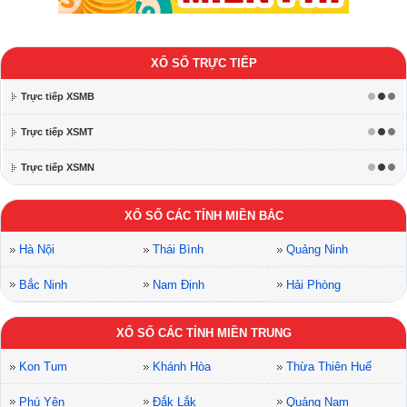
🤑 Lô tô gan XSMB hôm nay lâu ra nhất trong ngày hôm nay:
49 – 81 – 57 – 37 – 95
XỔ SỐ TRỰC TIẾP
🤑 Thống kê 2 số cuối GĐB lâu về nhất tính đến hôm nay:
Trực tiếp XSMB
Bảng bạch thủ đề XSMB lâu về nhất tính đến ngày
Trực tiếp XSMT
12/08/2025
Trực tiếp XSMN
🤑 Đầu câm , đít (đuôi) lô câm
XỔ SỐ CÁC TỈNH MIỀN BẮC
🤑 Chạm gan đặc biệt Miền Bắc lâu chưa về:
49 – 02 – 90
Hà Nội
Thái Bình
Quảng Ninh
🤑 2 số cuối giải đặc biệt Miền Bắc về theo tuần:
11 – 94
Bắc Ninh
Nam Định
Hải Phòng
🤑 Tần suất lô tô:
Bảng tham khảo tần suất lô tô XSMB hôm nay ngày
XỔ SỐ CÁC TỈNH MIỀN TRUNG
12/08/2025
Kon Tum
Khánh Hòa
Thừa Thiên Huế
🌟 3. Các cặp số lô tô được anh em
Phú Yên
Đắk Lắk
Quảng Nam