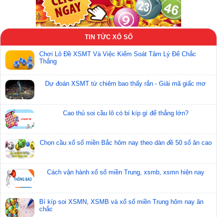
Bảng phân tích và soi cầu đầu đuôi xổ số
Miền Bắc theo bảng dự đoán:
TIN TỨC XỔ SỐ
Soi cầu ghép số cuối giải hàng ngày 1 dự đoán hôm nay
Chơi Lô Đề XSMT Và Việc Kiểm Soát Tâm Lý Để Chắc
Miền Bắc bạch thủ về
50
, tần suất lô rơi là 54 lần trong 30
Thắng
ngày gần đây.
Soi Cầu dự đoán kẹp con số xuất hiện trong ngày hôm nay
Dự đoán XSMT từ chiêm bao thấy rắn - Giải mã giấc mơ
là
58
Kết luận: dự đoán soi cầu bạch thủ lô tô xổ số Miền Bắc
Cao thủ soi cầu lô có bí kíp gì để thắng lớn?
hôm nay dễ về nhất là con số
08
.
Soi cầu dự đoán lô tô 2 nháy hôm nay ngày
Chọn cầu xổ số miền Bắc hôm nay theo dàn đề 50 số ăn cao
13/02/2024:
Lô tô về 2 nháy được xác định và đưa ra dựa vào vị trí tạo
Cách vận hành xổ số miền Trung, xsmb, xsmn hiện nay
cầu về lô ra 2 lần gần nhất hoặc về xuôi cùng lộn vào ngày
hôm sau, lô tô tại vị trí ghép cầu được xác định theo hàng
thứ tự đầu giải đặc biệt là 0 và sau đó được tiến dần lên:
Bí kíp soi XSMN, XSMB và xổ số miền Trung hôm nay ăn
chắc
? Cầu lô 2 nháy chạy 4 kỳ liên tục trở lên:
40