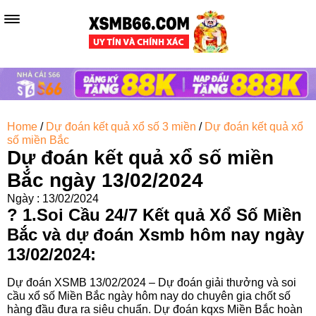
Home
/
Dự đoán kết quả xổ số 3 miền
/
Dự đoán kết quả xổ
số miền Bắc
Dự đoán kết quả xổ số miền
Bắc ngày 13/02/2024
Ngày : 13/02/2024
? 1.Soi Cầu 24/7 Kết quả Xổ Số Miền
Bắc và dự đoán Xsmb hôm nay ngày
13/02/2024:
Dự đoán XSMB 13/02/2024 – Dự đoán giải thưởng và soi
cầu xổ số Miền Bắc ngày hôm nay do chuyên gia chốt số
hàng đầu đưa ra siêu chuẩn.
Dự đoán kqxs Miền Bắc
hoàn