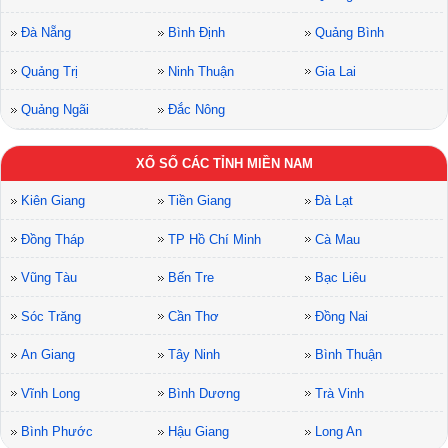
chơi nhiều nhất hôm nay 13/02/2024:
Đà Nẵng
Bình Định
Quảng Bình
Dưới đây là tất cả số tổng hợp top các cặp loto được nhiều
Quảng Trị
Ninh Thuận
Gia Lai
người lựa chọn chơi nhiều nhất trên cơ sở soi cầu XSMB
ngày 13/02/2024 chạy nhiều ngày, xác định vị trí số đầu tiên
Quảng Ngãi
Đắc Nông
của giải đặc biệt là 0 đến tới số cuối cùng của giải 7 là vị trí
106. các bạn có thể kết hợp với những dự đoán ở trên đó để
lựa chọn cho mình cặp số đẹp nhất để chơi cho hôm nay
XỔ SỐ CÁC TỈNH MIỀN NAM
hoặc ngày mai anh em nhé:
Kiên Giang
Tiền Giang
Đà Lạt
? Soi cầu lô chạy ăn 5 ngày liên tiếp:
44
Đồng Tháp
TP Hồ Chí Minh
Cà Mau
? Cầu lô tại vị trí ăn 4 ngày liên tiếp:
49 – 09 – 51 – 51 – 31
? Cầu lô tại vị trí ăn 3 ngày liên tiếp:
Vũng Tàu
Bến Tre
Bạc Liêu
Sóc Trăng
Cần Thơ
Đồng Nai
bảng tham khảo Cầu động chạy liên tục trong 3 ngày
đến 13/02/2024
An Giang
Tây Ninh
Bình Thuận
Vĩnh Long
Bình Dương
Trà Vinh
Những vị trí có lô tô chạy về ba ngày trở lên trên bảng
thường có khả năng chạy tiếp thêm vài ngày, vì thế anh em
Bình Phước
Hậu Giang
Long An
có thể chọn cho mình một trong những cặp số trên để nuôi