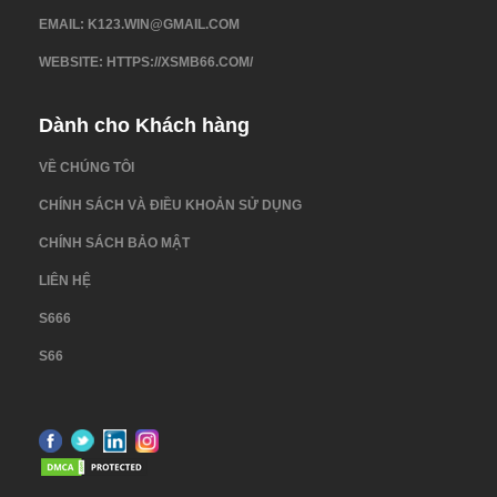
EMAIL:
K123.WIN@GMAIL.COM
WEBSITE: HTTPS://XSMB66.COM/
Dành cho Khách hàng
VỀ CHÚNG TÔI
CHÍNH SÁCH VÀ ĐIỀU KHOẢN SỬ DỤNG
CHÍNH SÁCH BẢO MẬT
LIÊN HỆ
S666
S66