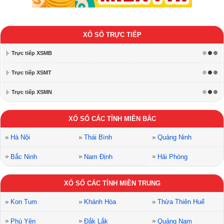
? Lô tô gan XSMB hôm nay lâu ra nhất trong ngày hôm nay:
85 – 68 – 22 – 01 – 39
XỔ SỐ TRỰC TIẾP
? Thống kê 2 số cuối GĐB lâu về nhất tính đến hôm nay:
Trực tiếp XSMB
Bảng bạch thủ đề XSMB lâu về nhất tính đến ngày
Trực tiếp XSMT
13/02/2024
Trực tiếp XSMN
? Đầu câm , đít (đuôi) lô câm
XỔ SỐ CÁC TỈNH MIỀN BẮC
? Chạm gan đặc biệt Miền Bắc lâu chưa về:
94 – 42 – 19
Hà Nội
Thái Bình
Quảng Ninh
? 2 số cuối giải đặc biệt Miền Bắc về theo tuần:
99 – 18
Bắc Ninh
Nam Định
Hải Phòng
? Tần suất lô tô:
Bảng tham khảo tần suất lô tô XSMB hôm nay ngày
XỔ SỐ CÁC TỈNH MIỀN TRUNG
13/02/2024
Kon Tum
Khánh Hòa
Thừa Thiên Huế
? 3. Các cặp số lô tô được anh em
Phú Yên
Đắk Lắk
Quảng Nam