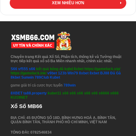
XEM NHIỀU HƠN
Chuyên trang Kết quả Xổ Số, Phân tích, thống kê và Tường thuật
trực tiếp kết quả xổ số Ba Miền nhanh nhất, chính xác nhất.
S66
vf555
s66
kết quả bóng đá
kqbd
8xbet
https://gameluck.vip/
https://gameluck.ink/
v9bet
123b
Win79
8xbet
8xbet
BJ88 Đá Gà
8kbet
Sunwin
789Club
Kubet
game giải trí cá cược trực tuyến
789win
8XBET
ta88.property
kubet11
s66
s66
s66
s66
s66
s6666
s666
KU19NET
Xổ Số MB66
ĐỊA CHỈ: 45 ĐƯỜNG SỐ 18D, BÌNH HƯNG HOÀ A, BÌNH TÂN,
QUẬN BÌNH TÂN, THÀNH PHỐ HỒ CHÍ MINH, VIỆT NAM
TỔNG ĐÀI: 0782546834