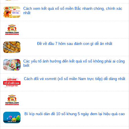
🤑 Nuôi lô hai nháy hôm nay:
79 – 41
Cách xem kết quả xổ số miền Bắc nhanh chóng, chính xác
nhất
🌟 5. Soi cầu dự đoán Vietlott ngày
13/02/2026:
Chốt số soi cầu Vietlott thứ tư hôm nay 13/02/2026
Đề về đầu 7 hôm sau đánh con gì dễ ăn nhất
Soi cầu và dự đoán Mega 6/45 hôm nay ngày 13/02/2026
🤑 Cặp số may mắn sẽ về:
63 – 22 – 94 – 22
Các yếu tố ảnh hưởng đến kết quả xổ số không phải ai cũng
biết
🤑 Thống kê cặp số về nhiều nhất trong 30 ngày:
92 – 15 –
85 – 12
Cách đổi vé xsmntt (xổ số miền Nam trực tiếp) dễ dàng nhất
🤑 Thống kê cặp số Jackpot về ít nhất trong 30 ngày:
25 – 18
– 32 – 11
Dự đoán soi cầu vip 3D hôm nay ngày 13/02/2026
🤑 Cặp số may mắn sẽ về:
02 – 32 – 21 – 62
Bí kíp nuôi dàn đề 10 số khung 5 ngày đem lại hiệu quả cao
🤑 Thống kê cặp số về nhiều nhất trong 30 ngày:
53 – 29 –
60 – 16