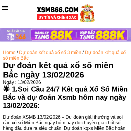
Home
/
Dự đoán kết quả xổ số 3 miền
/
Dự đoán kết quả xổ
số miền Bắc
Dự đoán kết quả xổ số miền
Bắc ngày 13/02/2026
Ngày : 13/02/2026
🌟 1.Soi Cầu 24/7 Kết quả Xổ Số Miền
Bắc và dự đoán Xsmb hôm nay ngày
13/02/2026:
Dự đoán XSMB 13/02/2026 – Dự đoán giải thưởng và soi
cầu xổ số Miền Bắc ngày hôm nay do chuyên gia chốt số
hàng đầu đưa ra siêu chuẩn.
Dự đoán kqxs Miền Bắc
hoàn