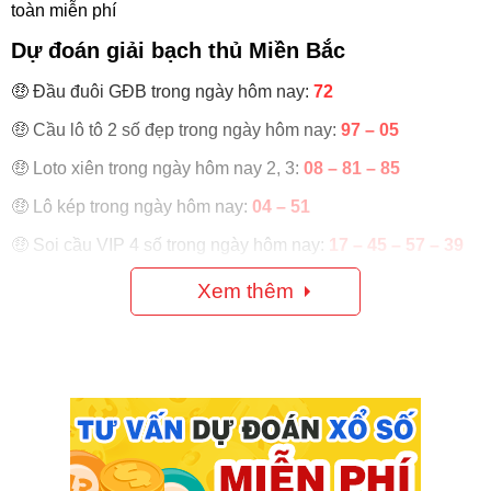
toàn miễn phí
Dự đoán giải bạch thủ Miền Bắc
🤑 Đầu đuôi GĐB trong ngày hôm nay:
72
🤑 Cầu lô tô 2 số đẹp trong ngày hôm nay:
97 – 05
🤑 Loto xiên trong ngày hôm nay 2, 3:
08 – 81 – 85
🤑 Lô kép trong ngày hôm nay:
04 – 51
🤑 Soi cầu VIP 4 số trong ngày hôm nay:
17 – 45 – 57 – 39
🌟 2. Thống kê lô tô Miền Bắc hôm
Xem thêm
nay ngày 13/02/2026:
Thống kê lô tô Miền Bắc đưa ra cho người chơi các con số
may mắn, thông tin các cặp số lô tô đã về gần đây hỗ trợ cho
các bạn trong việc chọn lựa cặp số may mắn ngày
13/02/2026 với cơ hội trúng giải cao, cụ thể như sau:
🤑 Thống kê cặp lô đẹp Miền Bắc về nhiều trong ngày hôm
nay:
54 – 48