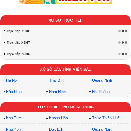
🤑 Lô tô gan XSMB hôm nay lâu ra nhất trong ngày hôm nay:
34 – 63 – 11 – 81 – 25
XỔ SỐ TRỰC TIẾP
🤑 Thống kê 2 số cuối GĐB lâu về nhất tính đến hôm nay:
Trực tiếp XSMB
Bảng bạch thủ đề XSMB lâu về nhất tính đến ngày
Trực tiếp XSMT
13/02/2026
Trực tiếp XSMN
🤑 Đầu câm , đít (đuôi) lô câm
XỔ SỐ CÁC TỈNH MIỀN BẮC
🤑 Chạm gan đặc biệt Miền Bắc lâu chưa về:
94 – 82 – 55
Hà Nội
Thái Bình
Quảng Ninh
🤑 2 số cuối giải đặc biệt Miền Bắc về theo tuần:
25 – 94
Bắc Ninh
Nam Định
Hải Phòng
🤑 Tần suất lô tô:
Bảng tham khảo tần suất lô tô XSMB hôm nay ngày
XỔ SỐ CÁC TỈNH MIỀN TRUNG
13/02/2026
Kon Tum
Khánh Hòa
Thừa Thiên Huế
🌟 3. Các cặp số lô tô được anh em
Phú Yên
Đắk Lắk
Quảng Nam