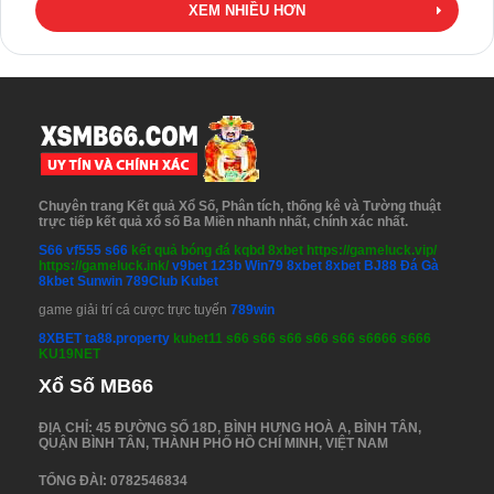
XEM NHIỀU HƠN
Chuyên trang Kết quả Xổ Số, Phân tích, thống kê và Tường thuật
trực tiếp kết quả xổ số Ba Miền nhanh nhất, chính xác nhất.
S66
vf555
s66
kết quả bóng đá
kqbd
8xbet
https://gameluck.vip/
https://gameluck.ink/
v9bet
123b
Win79
8xbet
8xbet
BJ88 Đá Gà
8kbet
Sunwin
789Club
Kubet
game giải trí cá cược trực tuyến
789win
8XBET
ta88.property
kubet11
s66
s66
s66
s66
s66
s6666
s666
KU19NET
Xổ Số MB66
ĐỊA CHỈ: 45 ĐƯỜNG SỐ 18D, BÌNH HƯNG HOÀ A, BÌNH TÂN,
QUẬN BÌNH TÂN, THÀNH PHỐ HỒ CHÍ MINH, VIỆT NAM
TỔNG ĐÀI: 0782546834