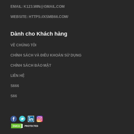
EMAIL:
K123.WIN@GMAIL.COM
WEBSITE: HTTPS://XSMB66.COM/
Dành cho Khách hàng
VỀ CHÚNG TÔI
CHÍNH SÁCH VÀ ĐIỀU KHOẢN SỬ DỤNG
CHÍNH SÁCH BẢO MẬT
LIÊN HỆ
S666
S66