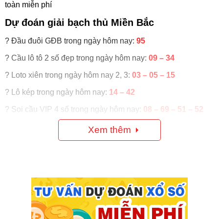
toàn miễn phí
Dự đoán giải bạch thủ Miền Bắc
? Đầu đuôi GĐB trong ngày hôm nay:
95
? Cầu lô tô 2 số đẹp trong ngày hôm nay:
09 – 34
? Loto xiên trong ngày hôm nay 2, 3:
03 – 05 – 15
? Lô kép trong ngày hôm nay:
14 – 42
? Soi cầu VIP 4 số trong ngày hôm nay:
08 – 69 – 51 – 52
? 2. Thống kê lô tô Miền Bắc hôm
Xem thêm
nay ngày 13/04/2024:
Thống kê lô tô Miền Bắc đưa ra cho người chơi các con số
may mắn, thông tin các cặp số lô tô đã về gần đây hỗ trợ cho
các bạn trong việc chọn lựa cặp số may mắn ngày
13/04/2024 với cơ hội trúng giải cao, cụ thể như sau:
? Thống kê cặp lô đẹp Miền Bắc về nhiều trong ngày hôm
nay:
80 – 91